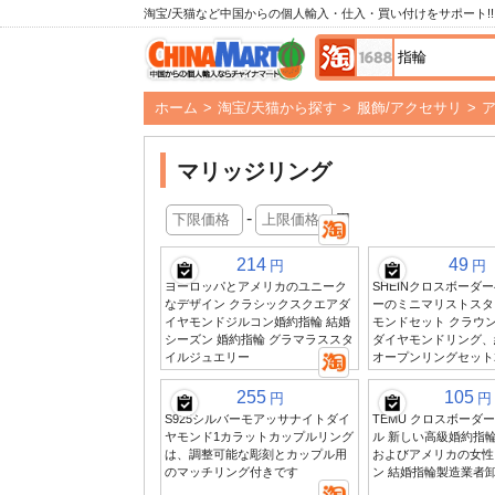
淘宝/天猫など中国からの個人輸入・仕入・買い付けをサポート!!
ホーム
>
淘宝/天猫から探す
>
服飾/アクセサリ
>
マリッジリング
-
円
214
49
円
円
ヨーロッパとアメリカのユニーク
SHEINクロスボーダ
なデザイン クラシックスクエアダ
ーのミニマリストスタ
イヤモンドジルコン婚約指輪 結婚
モンドセット クラウ
シーズン 婚約指輪 グラマラススタ
ダイヤモンドリング、
イルジュエリー
オープンリングセット
255
105
円
円
S925シルバーモアッサナイトダイ
TEMU クロスボーダ
ヤモンド1カラットカップルリング
ル 新しい高級婚約指輪
は、調整可能な彫刻とカップル用
およびアメリカの女性
のマッチリング付きです
ン 結婚指輪製造業者