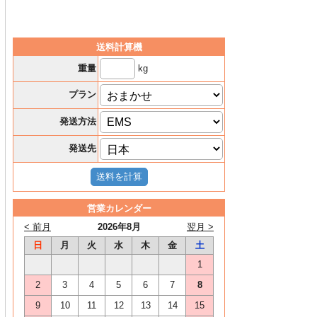
送料計算機
kg
重量
プラン
発送方法
発送先
営業カレンダー
< 前月
2026年8月
翌月 >
日
月
火
水
木
金
土
1
2
3
4
5
6
7
8
9
10
11
12
13
14
15