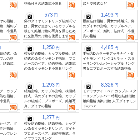
指輪付きの結婚式小道具
式と交換式など
573
1,493
円
円
ヤの指輪、
偽のダイヤモンドリング結婚式で
模擬結婚指輪、男女の結婚式、偽
輪、婚約プ
は、男女が生きているカップルを
のダイヤの指輪、カップルペア、
輪、小道具
模して結婚指輪の写真を撮るため
プロポーズ、婚約、結婚式、小道
に交換用の指輪を使用します
具の指輪
1,250
4,485
円
円
円
結婚式、偽
模擬結婚指輪、カップル指輪、結
本物のDカラーモアッサナイトダ
プルの指
婚式の偽ダイヤモンド指輪、プロ
イヤモンドリング 1カラット スタ
、結婚式、
ポーズのペア、婚約指輪、結婚式
ーリングシルバーカップルリング
の偽ダイヤモンド小道具リング
男女にプロポーズする結婚指輪
1,293
8,326
円
円
グ、カップ
結婚指輪、カップル指輪、模擬結
モアッサナイトペア カップル スタ
能な指輪、
婚式、偽のダイヤの指輪、カップ
ーリングシルバー 特別な結婚指輪
小道具
ルの結婚式、プロポーズ、結婚写
婚約指輪 婚約指輪 人工ダイヤモン
真、ダイヤの指輪
ドのペア
1,277
円
たペア、ダ
模擬結婚指輪、結婚指輪、カップ
性用指輪、
ル偽ダイヤモンドリング、ダイヤ
ールフレン
プロポーズペア、結婚交換式、ラ
イブマウスリング