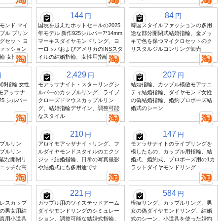
144
84
円
円
イヤモンド マイ
国境を越えたホットセールの2025
韓国スタイルファッションの多用
プル プリン
年モデル 新作925シルバー7*14mm
途な部分開閉式結婚指輪、金メッ
グセット ヨ
マーキスダイヤモンドリング、ヨ
キで色を保つマイクロセットのク
ァッション
ーロッパおよびアメリカのINSスタ
リスタルジルコンリング卸売
輪 女性向け
イルの結婚指輪、女性用指輪
2,429
207
円
円
円
の卵指輪 女性
モアッサナイト・スターリングシ
結婚指輪、カップル模倣モアサニ
モアッサナ
ルバーのカップルリング、ライブ
ティ結婚指輪、ダイヤモンド女性
25 シルバー
クローズドマウスカップルリン
の偽結婚指輪、婚約プロポーズ結
グ、結婚指輪デザイン、調整可能
婚式のシーン
なスタイル
210
147
円
円
プルリン
アロイモアッサナイトリング、フ
モアッサナイトのライブリングを
プルリン
ルダイヤモンドスタイルのエクソ
模したもの、カップル用指輪、結
能な開閉リ
ジット結婚指輪、日常の写真撮影
婚式、婚約式、プロポーズ用の1カ
ニッチな高
や結婚式にも多用途です
ラットダイヤモンドリング
221
584
円
円
レスカップ
カップル用のツイステッドアーム
模擬リング、カップルリング、男
の男女用結
ダイヤモンドリングのシミュレー
女の偽ダイヤモンドリング、結婚
真用小道具
ション、調整可能な結婚式指輪、
式のシーン、小道具を使った婚約