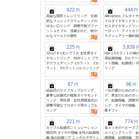
422
444
円
円
高級な国民トレンドリング、伝統
AliExpress フルダ
的なフェニックスウェディングの
クロダイヤモンドカッ
ゆるい口リング、調整可能でファ
セスダイヤモンドリン
ッショナブル、洗練された、軽や
ーロッパ・アメリカフ
かなゴールドの個性
ラグジュアリー婚約指
225
3,839
円
JZ017 6つ丈レプリカ 女性用ダイ
HW 1.5カラットの鳩
ヤモンドリング、50ポイント プラ
用結婚指輪、Dカラー
チナウェディング 1カラット、2カ
イト指輪、結婚祝い 9
ラット、3カラットジルコンリング
リング
87
96
円
円
結婚式のライブカップルリング、
一生の愛のためのカッ
豪華な結婚式の模擬ダイヤモンド
グ、男女のためのカッ
リング、男性用・女性用開放式の
グ、結婚指輪、調整可
調整可能なプロポーズ用カップル
ング、ダイヤの指輪、
リング
級ギフト
221
774
円
円
カップル結婚式シミュレーション
金メッキのベビーズブ
開店列 ダイヤの指輪 女性の結婚指
ルリビングリング、金
輪 偽の結婚ペア ニッチなデザイン
婚指輪、結婚指輪、写