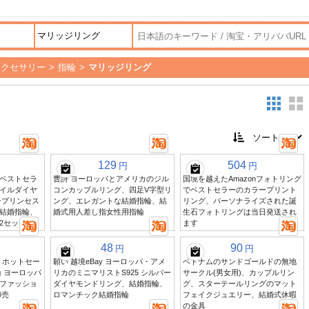
アクセサリー
>
指輪
>
マリッジリング
129
504
円
円
ーベストセラ
曹詩 ヨーロッパとアメリカのジル
国境を越えたAmazonフォトリング
イルダイヤ
コンカップルリング、四足V字型リ
でベストセラーのカラープリント
ンプリンセス
ング、エレガントな結婚指輪、結
リング、パーソナライズされた誕
結婚指輪、
婚式用人差し指女性用指輪
生石フォトリングは当日発送され
2セット
ます
48
90
円
円
ー ホットセー
願い 越境eBay ヨーロッパ・アメ
ベトナムのサンドゴールドの無地
 ヨーロッパ
リカのミニマリストS925 シルバー
サークル(男女用)、カップルリン
ファッショ
ダイヤモンドリング、結婚指輪、
グ、スターテールリングのマット
卸売
ロマンチック結婚指輪
フェイクジュエリー、結婚式休暇
の金具