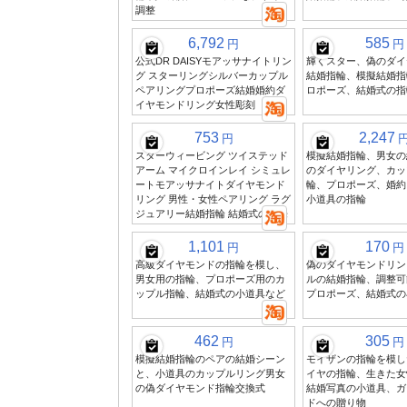
調整
6,792
585
円
円
公式DR DAISYモアッサナイトリン
輝くスター、偽のダイ
グ スターリングシルバーカップル
結婚指輪、模擬結婚指
ペアリングプロポーズ結婚婚約ダ
ロポーズ、結婚式の指
イヤモンドリング女性彫刻
753
2,247
円
スターウィービング ツイステッド
模擬結婚指輪、男女の
アーム マイクロインレイ シミュレ
のダイヤリング、カッ
ートモアッサナイトダイヤモンド
輪、プロポーズ、婚約
リング 男性・女性ペアリング ラグ
小道具の指輪
ジュアリー結婚指輪 結婚式の由来
1,101
170
円
円
高級ダイヤモンドの指輪を模し、
偽のダイヤモンドリン
男女用の指輪、プロポーズ用のカ
ルの結婚指輪、調整可
ップル指輪、結婚式の小道具など
プロポーズ、結婚式の
462
305
円
円
模擬結婚指輪のペアの結婚シーン
モイザンの指輪を模し
と、小道具のカップルリング男女
イヤの指輪、生きた女
の偽ダイヤモンド指輪交換式
結婚写真の小道具、ガ
ドへの贈り物