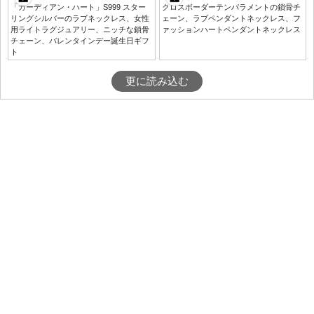
「ガーディアン・ハート」S999 スター
クロスボーダーテンパラメントの鎖骨チ
リングシルバーのラブネックレス、女性
ェーン、ラブペンダントネックレス、フ
用ライトラグジュアリー、ニッチな鎖骨
ァッションハートペンダントネックレス
チェーン、バレンタインデー誕生日ギフ
ト
更に読み込む