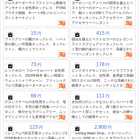
クロスボーダーライブストリーム模倣モ
ヨーロッパとアメリカの国境を越えたベ
アッサナイト女性用ネックレス、PT950
ストセラーのオーシャンフリティラリ
プラチナ鎖鎖、8ハート8矢ジルコンペン
ア、銅メッキの18Kリアルゴールドのハ
ダントオーナメント
ートサンネックレスアクセサリー、DIY
アクセサリーペンダント
15
415
円
円
フィリグリーの蝶のネックレス、ハート
国境を越えたベストセラーのエレガント
型の新しい中国風ネックレス、ネックレ
ライトラグジュアリーネックレス、ハー
スイン、蝶のミニマリスト
ト型の銅の金のジュエリー、高級な3つ
一つペンダントネックレス
73
178
円
円
レッドホロー フローラルハート 女性用
ピンクダイヤモンドのハートラブプラネ
ネックレス、2024年秋冬 新しい韓国ス
ットネックレス、女性用、多用途で高級I
ウェットシャツチェーン、ファッショナ
NSスタイルの卸売、ニッチな洗練された
ブルで高級なセーターチェーン
鎖骨チェーン、トレンディなスタイル
66
111
円
円
チタンスチールの女性用ネックレス、母
女性向けのニッチなエレガンスハート型
の日ギフト、中空の親子抱擁ハートペン
ジルコンネックレス、四つ葉クローバー
ダント、軽やかなラグジュアリー、ニッ
のハート型ニッチセット、彼女への贈り
チでミニマリストな多用途アクセサリー
物としての鎖骨チェーン
123
2,900
円
円
ミレニアムY2K五芒星ネックレスロング2
「Shining Water Drop」スターリングシ
025年秋冬セーターチェーン高級レイヤ
ルバー S999 ネックレス 女子のライトラ