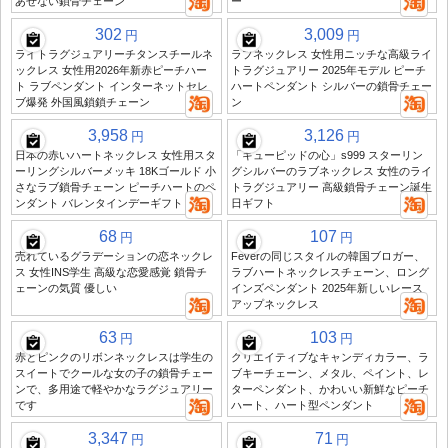
あせない鎖骨チェーン
ー
302
3,009
円
円
ライトラグジュアリーチタンスチールネ
ラブネックレス 女性用ニッチな高級ライ
ックレス 女性用2026年新赤ピーチハー
トラグジュアリー 2025年モデル ピーチ
ト ラブペンダント インターネットセレ
ハートペンダント シルバーの鎖骨チェー
ブ爆発 外国風鎖鎖チェーン
ン
3,958
3,126
円
円
日本の赤いハートネックレス 女性用スタ
「キューピッドの心」s999 スターリン
ーリングシルバーメッキ 18Kゴールド 小
グシルバーのラブネックレス 女性のライ
さなラブ鎖骨チェーン ピーチハートのペ
トラグジュアリー 高級鎖骨チェーン誕生
ンダント バレンタインデーギフト
日ギフト
68
107
円
円
売れているグラデーションの恋ネックレ
Feverの同じスタイルの韓国ブロガー、
ス 女性INS学生 高級な恋愛感覚 鎖骨チ
ラブハートネックレスチェーン、ロング
ェーンの気質 優しい
インズペンダント 2025年新しいレース
アップネックレス
63
103
円
円
赤とピンクのリボンネックレスは学生の
クリエイティブなキャンディカラー、ラ
スイートでクールな女の子の鎖骨チェー
ブキーチェーン、メタル、ペイント、レ
ンで、多用途で軽やかなラグジュアリー
ターペンダント、かわいい新鮮なピーチ
です
ハート、ハート型ペンダント
3,347
71
円
円