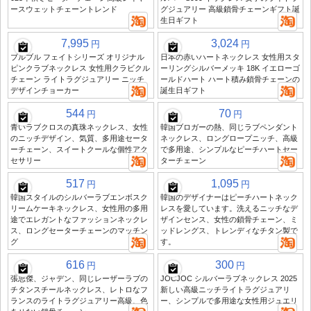
ースウェットチェーントレンド
グジュアリー 高級鎖骨チェーンギフト誕
生日ギフト
7,995
3,024
円
円
ブルブル フェイトシリーズ オリジナル
日本の赤いハートネックレス 女性用スタ
ピンクラブネックレス 女性用クラビクル
ーリングシルバーメッキ 18K イエローゴ
チェーン ライトラグジュアリー ニッチ
ールドハート ハート積み鎖骨チェーンの
デザインチョーカー
誕生日ギフト
544
70
円
円
青いラブクロスの真珠ネックレス、女性
韓国ブロガーの熱、同じラブペンダント
のニッチデザイン、気質、多用途セータ
ネックレス、ロングロープニッチ、高級
ーチェーン、スイートクールな個性アク
で多用途、シンプルなピーチハートセー
セサリー
ターチェーン
517
1,095
円
円
韓国スタイルのシルバーラブエンボスク
韓国のデザイナーはピーチハートネック
リームケーキネックレス、女性用の多用
レスを愛しています。洗えるニッチなデ
途でエレガントなファッションネックレ
ザインセンス、女性の鎖骨チェーン、ミ
ス、ロングセーターチェーンのマッチン
ッドレングス、トレンディなチタン製で
グ
す。
616
300
円
円
張思傑、ジャデン、同じレーザーラブの
JOCJOC シルバーラブネックレス 2025
チタンスチールネックレス、レトロなフ
新しい高級ニッチライトラグジュアリ
ランスのライトラグジュアリー高級、色
ー、シンプルで多用途な女性用ジュエリ