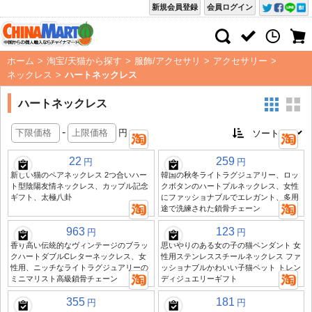
新規会員登録
会員ログイン
ホーム
>
淘宝/天猫から探す
>
服飾/アクセサリ
>
アクセサリー
>
ネックレス
>
ハートネックレス
ハートネックレス
-
円
22
259
円
円
新しい猫のペアネックレス 2つ合いハー
韓国の秋冬ライトラグジュアリー、ロッ
ト型陰陽友情ネックレス、カップル記念
クボタンのハートプルネックレス、女性
ギフト、太極八卦
にファッショナブルでエレガント、多用
途で洗練された鎖骨チェーン
963
123
円
円
香り高い伝統的なヴィンテージのブラッ
思いやりのある女の子の猫ペンダント 女
クハートダブルCレターネックレス、女
性用ステンレススチールネックレス ファ
性用、ニッチなライトラグジュアリーの
ッショナブルかわいい子猫ペット トレン
ミニマリスト高級鎖骨チェーン
ディジュエリーギフト
355
181
円
円