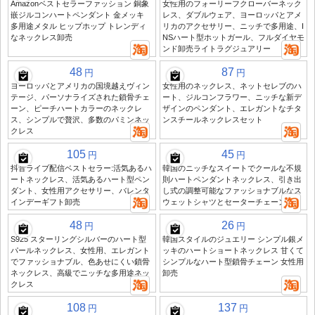
Amazonベストセラーファッション 銅象
女性用のフォーリーフクローバーネック
嵌ジルコンハートペンダント 金メッキ
レス、ダブルウェア、ヨーロッパとアメ
多用途メタル ヒップホップ トレンディ
リカのアクセサリー、ニッチで多用途、I
なネックレス卸売
NSハート型ホットガール、フルダイヤモ
ンド卸売ライトラグジュアリー
48
87
円
円
ヨーロッパとアメリカの国境越えヴィン
女性用のネックレス、ネットセレブのハ
テージ、パーソナライズされた鎖骨チェ
ート、ジルコンフラワー、ニッチな新デ
ーン、ピーチハートカラーのネックレ
ザインのペンダント、エレガントなチタ
ス、シンプルで贅沢、多数のパミンネッ
ンスチールネックレスセット
クレス
105
45
円
円
抖音ライブ配信ベストセラー:活気あるハ
韓国のニッチなスイートでクールな不規
ートネックレス、活気あるハート型ペン
則ハートペンダントネックレス、引き出
ダント、女性用アクセサリー、バレンタ
し式の調整可能なファッショナブルなス
インデーギフト卸売
ウェットシャツとセーターチェーン
48
26
円
円
S925 スターリングシルバーのハート型
韓国スタイルのジュエリー シンプル銀メ
パールネックレス、女性用、エレガント
ッキのハートショートネックレス 甘くて
でファッショナブル、色あせにくい鎖骨
シンプルなハート型鎖骨チェーン 女性用
ネックレス、高級でニッチな多用途ネッ
卸売
クレス
108
137
円
円