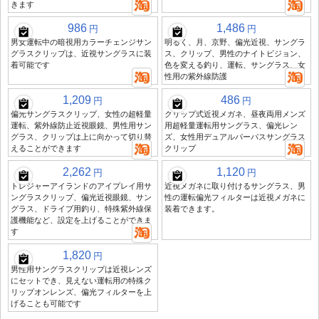
きます
986
1,486
円
円
男女運転中の暗視用カラーチェンジサン
明るく、月、京野、偏光近視、サングラ
グラスクリップは、近視サングラスに装
ス、クリップ、男性のナイトビジョン、
着可能です
色を変える釣り、運転、サングラス、女
性用の紫外線防護
1,209
486
円
円
偏光サングラスクリップ、女性の超軽量
クリップ式近視メガネ、昼夜両用メンズ
運転、紫外線防止近視眼鏡、男性用サン
用超軽量運転用サングラス、偏光レン
グラス、クリップは上に向かって切り替
ズ、女性用デュアルパーパスサングラス
えることができます
クリップ
2,262
1,120
円
円
トレジャーアイランドのアイプレイ用サ
近視メガネに取り付けるサングラス、男
ングラスクリップ、偏光近視眼鏡、サン
性の運転偏光フィルターは近視メガネに
グラス、ドライブ用釣り、特殊紫外線保
装着できます。
護機能など、設定を上げることができま
す
1,820
円
男性用サングラスクリップは近視レンズ
にセットでき、見えない運転用の特殊ク
リップオンレンズ、偏光フィルターを上
げることも可能です