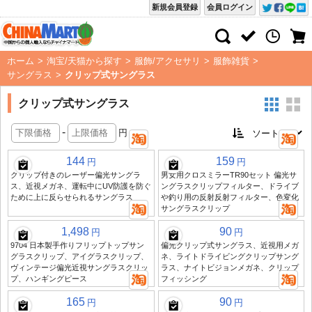
新規会員登録
会員ログイン
ホーム
>
淘宝/天猫から探す
>
服飾/アクセサリ
>
服飾雑貨
>
サングラス
>
クリップ式サングラス
クリップ式サングラス
-
円
144
159
円
円
クリップ付きのレーザー偏光サングラ
男女用クロスミラーTR90セット 偏光サ
ス、近視メガネ、運転中にUV防護を防ぐ
ングラスクリップフィルター、ドライブ
ために上に反らせられるサングラス
や釣り用の反射反射フィルター、色変化
サングラスクリップ
1,498
90
円
円
9704 日本製手作りフリップトップサン
偏光クリップ式サングラス、近視用メガ
グラスクリップ、アイグラスクリップ、
ネ、ライトドライビングクリップサング
ヴィンテージ偏光近視サングラスクリッ
ラス、ナイトビジョンメガネ、クリップ
プ、ハンギングピース
フィッシング
165
90
円
円