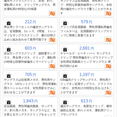
偏光サングラスクリップ、近視、釣り、
サングラスは近視眼鏡、男性用クリッ
運転用メガネ、クリップサングラス、男
プ、特別な防紫外線用サングラス、女性
女運転用の特別なUV保護
用の偏光サングラスで覆うことができま
す
212
579
円
円
男女用ミラーセットの偏光サングラス
クリップ式近視眼鏡、男性用運転用偏光
は、近視眼鏡、1レンズ、2用途、トレン
フィルターは、近視眼鏡やクリップスリ
ディなサングラスクリップ、夏の日焼け
ップに簡単に装着できます
止めと組み合わせて着用可能です
603
2,691
円
円
近視サングラスクリップ、超軽量サング
チャールズ・ピーチ ハート サングラス
ラス、男女用メガネ、クリップ、運転用
クリップ 男性用偏光サングラスクリップ
の特殊な防紫外線偏光ミラークリップ
女性用近視眼鏡クリップ サングラス 運
転日焼け止め
705
1,197
円
円
サングラスは近視用メガネ、男性用サン
GM偏光クリップサングラス、男性用ク
グラス、UVカットクリップ、男性用運転
リップオン近視サングラス、ドライブカ
用スペシャルメガネ、女性用新モデルに
ー釣り、女性向けの特別な目を上げるこ
合わせることができます
とができます
1,843
613
円
円
近視眼鏡、男性用偏光眼鏡、サングラ
偏光サングラス、色変化クリップ、紫外
ス、釣り用メガネ、サングラスなど、色
線防止近視、釣りメガネ、運転用クリッ
を変えるサングラスクリップをセットで
プサングラス