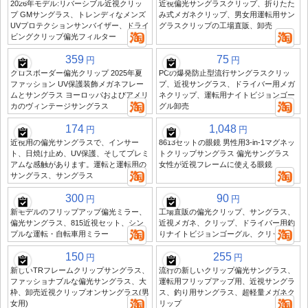
2026年モデル:リバーシブル近視クリッ
近視偏光サングラスクリップ、折りたた
プ GMサングラス、トレンディなメンズ
み式メガネクリップ、男女用運転用サン
UVプロテクションサンバイザー、ドライ
グラスクリップの工場直販、卸売
ビングクリップ偏光フィルター
359
75
円
円
クロスボーダー偏光クリップ 2025年夏
PCの爆発防止型流行サングラスクリッ
ファッション UV保護装飾メガネフレー
プ、近視サングラス、ドライバー用メガ
ムとサングラス ヨーロッパおよびアメリ
ネクリップ、運転用ナイトビジョンゴー
カのヴィンテージサングラス
グル卸売
174
1,048
円
円
近視用の偏光サングラスで、インサー
8613セットの眼鏡 男性用3-in-1マグネッ
ト、日焼け止め、UV保護、そしてプレミ
トクリップサングラス 偏光サングラス
アムな感触があります。運転と運転用の
女性が近視フレームに使える眼鏡
サングラス、サングラス
300
90
円
円
新モデルのフリップアップ偏光ミラー、
工場直販の偏光クリップ、サングラス、
偏光サングラス、815近視セット、シン
近視メガネ、クリップ、ドライバー用釣
プルな運転・自転車用ミラー
りナイトビジョンゴーグル、クリップ
150
255
円
円
新しいTRフレームクリップサングラス、
流行の新しいクリップ偏光サングラス、
ファッショナブルな偏光サングラス、大
運転用フリップアップ用、近視サングラ
枠、卸売近視クリップオンサングラス(男
ス、釣り用サングラス、超軽量メガネク
女用)
リップ