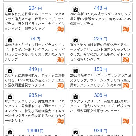
204
443
円
円
厳選された超軽量アルミニウム・マグネ
2026年折りたたみ式サングラスクリップ
シウム偏光メガネ、近視クリップ、サン
屋外用UV保護サングラス 偏光SSS12 UV
グラス、男女用ドライバー、ナイトビジ
保護サングラス
ョンメガネ、卸売クリップ
74
225
円
円
爆発防止ヒキガエル用サングラスクリッ
近視の男女向け昼夜の色変化デュアルユ
プ、ドライバー用サングラス、ナイトビ
ースインテリジェント偏光クリップサン
ジョンゴーグル、折り返し式近視メガネ
グラス、夜間視力と運転用のナイトビジ
クリップ
ョン運転サングラス
449
150
円
円
男女ともに調整可能な、男女ともに調整
2025年新型フリップトップサングラス偏
可能な、UV200対応の偏光サングラス付
光クリップ、フレームレスポリゴン男女
き昼夜両用近視サングラス
用サングラスクリップ、卸売1020
935
306
円
円
サングラスクリップ、男性用クリップオ
サングラスクリップ、男性用運転用サン
ングラス、男性用ドライブ用のクリップ
グラス、偏光レンズクリップ、近視メガ
オングラス、特別な高精細偏光フィルタ
ネ、昼夜両用女性用サンシェード
ーはサングラスの色を変えるためのカバ
ーがあります
1,840
934
円
円