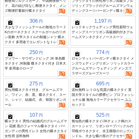
郵便局シルクスカーフ、中国郵便襟ヘッ
ブラックタイの男性用リボン高級ダブル
ド、花の結び目なし郵便ネクタイ、メン
ソリッドブラックのグルームズマンウェ
ズ郵便貯蓄銀行蝶ネクタイ
ディングスーツバーガンディ蝶ネクタイ
306
1,197
円
円
大きなフィッシュテールの無地カラー J
レッドネックウェディング男性新郎ウェ
Kのボーネクタイ スクールガールのリボ
ディングスーツリボン高級婚約付きグル
ン装飾 大学スタイルの制服シャツ 蝶ネ
ームズマンネクタイノーススーツ
クタイ 多用途でエレガントなトレンド
250
774
円
円
フラワー・サウザンドピッグ JK 単色蝶
ロモンマットバーガンディ蝶ネクタイ メ
ネクタイ JK制服 蝶ネクタイ付き 日本大
ンズウェディングリボン ソリッドカラー
学 多用途小ロープ
グルームズマン ウェディング メンズブ
ラザーズグループスーツ
275
695
円
円
男性用蝶ネクタイ付き、グルームズマ
送料無料 レトロな気質の蝶ネクタイ 英
ン、ワイン、赤、黒、蝶ネクタイ、スー
国大学スタイルの襟襟ピン プロフェッシ
ツ、シャツ、結婚式、赤、韓国リボンガ
ョナル服 無地カラーアクセサリー ユニ
ール
セックス
107
525
円
円
蝶ネクタイ 男性の結婚式のグルームズマ
無地色の蝶ネクタイ/JKチェック柄のス
ン 花婿 黒のフォーマル蝶ネクタイ バー
カートシャツ、リボンロープバックルの
ガンディの男性ドレス 女性の蝶ネクタイ
羽根ボウネクタイ、水玉模様のロングハ
女性用 送料無料
ンドル、大きな蝶の形のアクセサリー