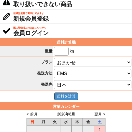
取り扱いできない商品
登録は無料で簡単にできます
新規会員登録
既に登録済みの方はこちらから
会員ログイン
送料計算機
kg
重量
プラン
発送方法
発送先
営業カレンダー
< 前月
2026年8月
翌月 >
日
月
火
水
木
金
土
1