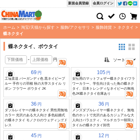
新規会員登録
会員ログイン
ホーム
>
淘宝/天猫から探す
>
服飾/アクセサリ
>
服飾雑貨
>
ネクタイ
>
蝶ネクタイ
蝶ネクタイ、ボウタイ
-
円
69
105
円
円
工場直送 バーガンディ色 黒ネイビーブ
女性用のマットフェザー蝶ネクタイ/フラ
ルー 手作りの羽根 秋の大学スタイル リ
ワーカラー、学生向け尖った角の蝶ネク
ボン フラワー ボウタイ JK
タイ、日本トレンディなネイビーの無地
色JK蝶ネクタイ在庫あり
36
36
円
円
ダブルレイヤーの蝶ネクタイ 男性用無地
メンズダブルレイヤー蝶ネクタイ、無地
カラー 光沢のある大人向け 多色結婚式
色のホットで光沢のあるカジュアルな大
の蝶ネクタイ モノクロのウェディングド
人向けバラエティ、マルチカラー韓国ス
レス
タイルの蝶ネクタイ卸売
45
12
円
円