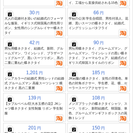
イ、工場から直接供給される15色
30
66
円
円
大人の花婿付き添いの結婚式のフォーマ
学校の公演:学生合唱団、男性付添人、花
ルな服装、イギリス式韓国風の男性用リ
婿、黒いスーツの蝶ネクタイ、結婚式、
ボン、女性用のシングルレイヤー蝶ネク
イングリッシュバタフライ
タイ
42
90
円
円
男性用蝶ネクタイ、結婚式、新郎、グル
男性用蝶ネクタイ、グルームズマン、グ
ームズマン、ワインレッド、ブラザーフ
ルームズマン、ワインレッドの黒い蝶ネ
ッドグループ、黒いスーツリボン、黒の
クタイ、フォーマルウェア、結婚式のイ
二重に重ねた蝶ネクタイ
ギリス式韓国スタイルのリボン
1,201
185
円
円
シニアカラーの結婚式 男性レッドの結婚
JK制服の蝶ネクタイ、女性の羽青色、単
式 グルームズマン 高級スーツシャツ 蝶
色の対角ボクサー、学生襟、花、蝶、セ
ネクタイ 黒の二重層
ーラースーツアクセサリー
139
108
円
円
【ダブルベベル/巨大水玉襟の花】JKシ
メンズブラックの蝶ネクタイシャツ、ス
ャツ蝶ネクタイ 女性制服 リボン 学生制
ーツ、リボン、新郎結婚式、韓国版、単
服
色、グルームズマンギフトボックスの装
飾トレンド
201
150
円
円