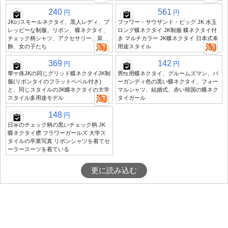
240
561
円
円
JKのスモールネクタイ、黒人レディ、プ
フラワー・サウザンド・ピッグ JK 水玉
レッピーな制服、リボン、蝶ネクタイ、
ロング蝶ネクタイ JK制服 蝶ネクタイ付
チェック柄シャツ、アクセサリー、装
き マルチカラー JK蝶ネクタイ 日本式多
飾、女の子たち
用途スタイル
369
142
円
円
華千珠JKの同じグリッド蝶ネクタイJK制
男性用蝶ネクタイ、グルームズマン、バ
服(リボンタイのフラットベベル付き)
ーガンディ色の黒い蝶ネクタイ、フォー
と、同じスタイルのJK蝶ネクタイの大学
マルシャツ、結婚式、赤い韓国の蝶ネク
スタイル多用途モデル
タイガール
148
円
日本のチェック柄の黒いチェック柄 JK
蝶ネクタイ襟 フラワーガールズ 大学ス
タイルの卒業写真 リボンシャツを着てセ
ーラースーツを着ている
更に読み込む