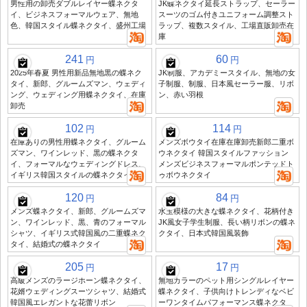
男性用の卸売ダブルレイヤー蝶ネクタ
JK蝶ネクタイ延長ストラップ、セーラー
イ、ビジネスフォーマルウェア、無地
スーツのゴム付きユニフォーム調整スト
色、韓国スタイル蝶ネクタイ、盛州工場
ラップ、複数スタイル、工場直販卸売在
庫
241
60
円
円
2025年春夏 男性用新品無地黒の蝶ネク
JK制服、アカデミースタイル、無地の女
タイ、新郎、グルームズマン、ウェディ
子制服、制服、日本風セーラー服、リボ
ング、ウェディング用蝶ネクタイ、在庫
ン、赤い羽根
卸売
102
114
円
円
在庫ありの男性用蝶ネクタイ、グルーム
メンズボウタイ在庫在庫卸売新郎二重ボ
ズマン、ワインレッド、黒の蝶ネクタ
ウネクタイ 韓国スタイルファッション
イ、フォーマルなウェディングドレス、
メンズビジネスフォーマルポンテッドト
イギリス韓国スタイルの蝶ネクタイ
ゥボウネクタイ
120
84
円
円
メンズ蝶ネクタイ、新郎、グルームズマ
水玉模様の大きな蝶ネクタイ、花柄付き
ン、ワインレッド、黒、青のフォーマル
JK風女子学生制服、長い柄リボンの蝶ネ
シャツ、イギリス式韓国風の二重蝶ネク
クタイ、日本式韓国風装飾
タイ、結婚式の蝶ネクタイ
205
17
円
円
高級メンズのラージホーン蝶ネクタイ、
無地カラーのペット用シングルレイヤー
花婿ウェディングスーツシャツ、結婚式
蝶ネクタイ、子供向けトレンディなベビ
韓国風エレガントな花蕾リボン
ーワンタイムパフォーマンス蝶ネクタ