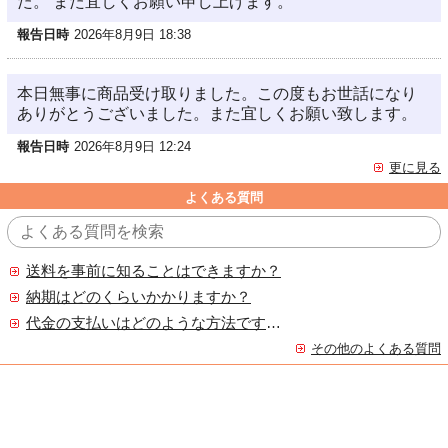
た。 また宜しくお願い申し上げます。
報告日時
2026年8月9日 18:38
本日無事に商品受け取りました。この度もお世話になり
ありがとうございました。また宜しくお願い致します。
報告日時
2026年8月9日 12:24
更に見る
よくある質問
送料を事前に知ることはできますか？
納期はどのくらいかかりますか？
代金の支払いはどのような方法ですか？
その他のよくある質問