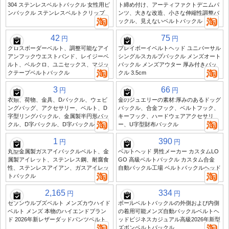
304 ステンレスベルトバックル 女性用ピ
ト締め付け、アーティファクトデニムパ
ンバックル ステンレスベルトクリップ
ンツ、大きな改造、小さな伸縮性調整バ
ックル、見えないベルトバックル
42
75
円
円
クロスボーダーベルト、調整可能なアイ
プレイボーイベルトヘッド ユニバーサル
アンフックウエストバンド、レイジーベ
シングルスカルプバックル メンズオート
ルト、ベルクロ、ユニセックス、マジッ
バックル メンズアウター 厚み付きバッ
クテープベルトバックル
クル 3.5cm
3
66
円
円
衣類、荷物、金具、Dバックル、ウェビ
金のジュエリーの素材:厚みのあるドッグ
ングバッグ、アクセサリー、ベルト、D
バックル、合金フック、ベルトフック、
字型リングバックル、金属製半円形バッ
キーフック、ハードウェアアクセサリ
クル、D字バックル、D字バックル
ー、U字型財布バックル
1
390
円
円
丸型金属製ガスアイバックルベルト、金
ベルトヘッド 男性メーカー カスタムLO
属製アイレット、ステンレス鋼、耐腐食
GO 高級ベルトバックル カスタム合金
性、ステンレスアイアン、ガスアイレッ
自動バックル工場 ベルトバックルヘッド
トバックル
2,165
334
円
円
セブンウルブズベルト メンズカウハイド
ポールベルトバックルの外側および内側
ベルト メンズ 本物のハイエンドブラン
の着用可能メンズ自動バックルベルトヘ
ド 2026年新レザーダッドパンツベルト
ッドビジネスカジュアル高級2026年新型
ズボンベルトバックル