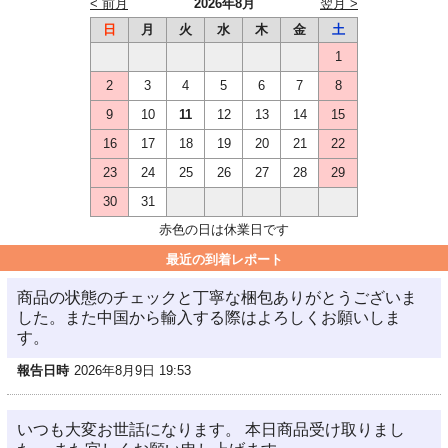
< 前月
2026年8月
翌月 >
日
月
火
水
木
金
土
1
2
3
4
5
6
7
8
9
10
11
12
13
14
15
16
17
18
19
20
21
22
23
24
25
26
27
28
29
30
31
赤色の日は休業日です
最近の到着レポート
商品の状態のチェックと丁寧な梱包ありがとうございま
した。また中国から輸入する際はよろしくお願いしま
す。
報告日時
2026年8月9日 19:53
いつも大変お世話になります。 本日商品受け取りまし