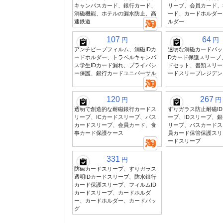
キャンパスカード、銀行カード、
リーブ、会員カード、
消磁機能、ホテルの漏水防止、高
ード、カードホルダー
速鉄道
ルダー
107
64
円
円
アンチピープフィルム、消磁IDカ
透明な消磁カードパッ
ードホルダー、トラベルキャンパ
Dカード保護スリーブ
ス学生IDカード漏れ、プライバシ
ドセット、書類スリー
ー保護、銀行カードユニバーサル
ードスリーブレジデン
120
267
円
円
透明で創造的な耐磁銀行カードス
すりガラス防止耐磁I
リーブ、ICカードスリーブ、バス
ーブ、IDスリーブ、
カードスリーブ、会員カード、食
リーブ、バスカードス
事カード保護ケース
員カード保管保護スリ
ードスリーブ
331
円
防磁カードスリーブ、すりガラス
透明IDカードスリーブ、防水銀行
カード保護スリーブ、フィルムID
カードスリーブ、カードホルダ
ー、カードホルダー、カードバッ
グ