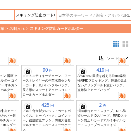
財布
>
名刺入れ
>
スキミング防止カードホルダー
90
419
円
円
ン 漫画 ク
コミュニティキーチェーン、ファ
Amazonの国境を越えるTemu爆発
ルダー コイ
ーストレイヤーの牛革水滴センサ
物RFIDブロッキング、軽量の見え
ー オルガン
ーカード、丸いレンタルバッグ、
ないクリップベルト旅行バッグ、
ドホルダー
長方形のスマートアクセスコント
盗難防止カードバッグ
ロールカードホルダー
425
2
円
円
磁牛皮カード
アルミ合金製クレジットカードボ
消磁銀行カードスリーブ、NFC防
ジッパー銀
ックス、カードパック、コインキ
盗シールドIDスリーブ、RFIDスキ
ルチカード
ー、盗難防止ブラシ、防磁大容量
ャン防止IDカードアルミホイルカ
ドホルダー
マルチカードスペーススーツケー
ードスリーブカスタマイズ
ス