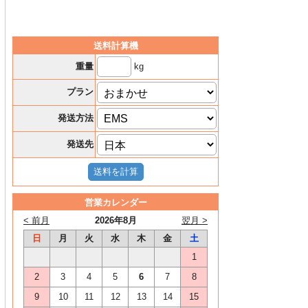
送料計算機
kg
重量
プラン
発送方法
発送先
営業カレンダー
< 前月
2026年8月
翌月 >
日
月
火
水
木
金
土
1
2
3
4
5
6
7
8
9
10
11
12
13
14
15