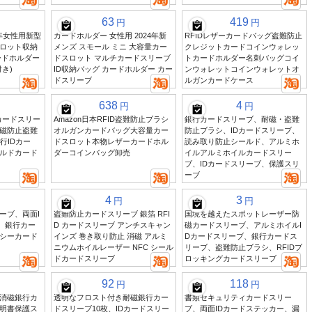
63
419
円
円
5年女性用新型
カードホルダー 女性用 2024年新
RFIDレザーカードバッグ盗難防止
スロット収納
メンズ スモール ミニ 大容量カー
クレジットカードコインウォレッ
ードホルダー
ドスロット マルチカードスリーブ
トカードホルダー名刺バッグコイ
き)
ID収納バッグ カードホルダー カー
ンウォレットコインウォレットオ
ドスリーブ
ルガンカードケース
638
4
円
円
カードスリー
Amazon日本RFID盗難防止ブラシ
銀行カードスリーブ、耐磁・盗難
磁防止盗難
オルガンカードバッグ大容量カー
防止ブラシ、IDカードスリーブ、
行IDカー
ドスロット本物レザーカードホル
読み取り防止シールド、アルミホ
ルドカード
ダーコインバッグ卸売
イルアルミホイルカードスリー
ブ、IDカードスリーブ、保護スリ
ーブ
4
3
円
円
ーブ、両面I
盗難防止カードスリーブ 銀箔 RFI
国境を越えたスポットレーザー防
、銀行カー
D カードスリーブ アンチスキャン
磁カードスリーブ、アルミホイルI
シーカード
インズ 巻き取り防止 消磁 アルミ
Dカードスリーブ、銀行カードス
ニウムホイルレーザー NFC シール
リーブ、盗難防止ブラシ、RFIDブ
ドカードスリーブ
ロッキングカードスリーブ
92
118
円
円
消磁銀行カ
透明なフロスト付き耐磁銀行カー
書類セキュリティカードスリー
明書保護ス
ドスリーブ10枚、IDカードスリー
ブ、両面IDカードステッカー、漏