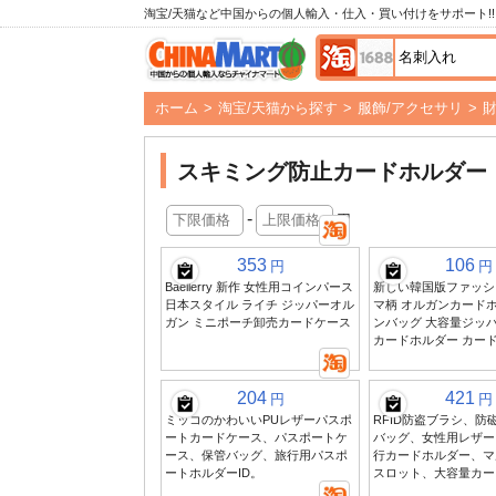
淘宝/天猫など中国からの個人輸入・仕入・買い付けをサポート!!
ホーム
>
淘宝/天猫から探す
>
服飾/アクセサリ
>
スキミング防止カードホルダー
-
円
353
106
円
円
Baellerry 新作 女性用コインパース
新しい韓国版ファッショ
日本スタイル ライチ ジッパーオル
マ柄 オルガンカードホ
ガン ミニポーチ卸売カードケース
ンバッグ 大容量ジッパ
カードホルダー カー
204
421
円
円
ミッコのかわいいPUレザーパスポ
RFID防盗ブラシ、防
ートカードケース、パスポートケ
バッグ、女性用レザー
ース、保管バッグ、旅行用パスポ
行カードホルダー、マ
ートホルダーID。
スロット、大容量カー