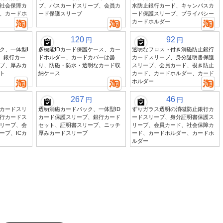
社会保障カ
ブ、バスカードスリーブ、会員カ
水防止銀行カード、キャンパスカ
、カードホ
ード保護スリーブ
ード保護スリーブ、プライバシー
カードホルダー
120
92
円
円
ク、一体型I
多機能IDカード保護ケース、カー
透明なフロスト付き消磁防止銀行
、銀行カー
ドホルダー、カードカバーは曇
カードスリーブ、身分証明書保護
ブ、厚みカ
り、防磁・防水・透明なカード収
スリーブ、会員カード、覗き防止
ト
納ケース
カード、カードホルダー、カード
ホルダー
267
46
円
円
Dカードスリ
透明消磁カードパック、一体型ID
すりガラス透明の消磁防止銀行カ
銀行カードス
カード保護スリーブ、銀行カード
ードスリーブ、身分証明書保護ス
リーブ、会
セット、証明書スリーブ、ニッチ
リーブ、会員カード、社会保障カ
ーブ、ICカ
厚みカードスリーブ
ード、カードホルダー、カードホ
ルダー