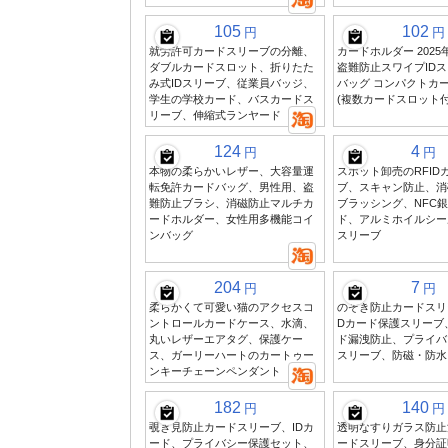
105
102
円
円
就労許可カードスリーブの分離、
カードホルダー 202
ダブルカードスロット、折りたた
盗難防止スワイプID
み式IDスリーブ、従業員バッジ、
バッグ コンパクトカ
学生の学校カード、バスカードス
(複数カードスロット付
リーブ、伸縮式ランヤード
124
4
円
円
本物の柔らかいレザー、大容量運
スポット卸売のRFID
転免許カードバッグ、男性用、盗
ブ、スキャン防止、消
難防止ブラシ、消磁防止マルチカ
ブラッシング、NFC銀
ードホルダー、女性用多機能コイ
ド、アルミホイルシー
ンバッグ
スリーブ
204
7
円
円
柔らかくて可愛い猫のアクセスコ
のぞき防止カードスリ
ントロールカードケース、水滴、
Dカード保護スリーブ
丸いレザーエアタグ、保護ケー
ド漏洩防止、プライバ
ス、ガーリーハートのカートゥー
スリーブ、防磁・防水
ンキーチェーンペンダント
182
140
円
円
覗き見防止カードスリーブ、IDカ
透明なすりガラス防止
ード、プライバシー保護セット、
ードスリーブ、身分証