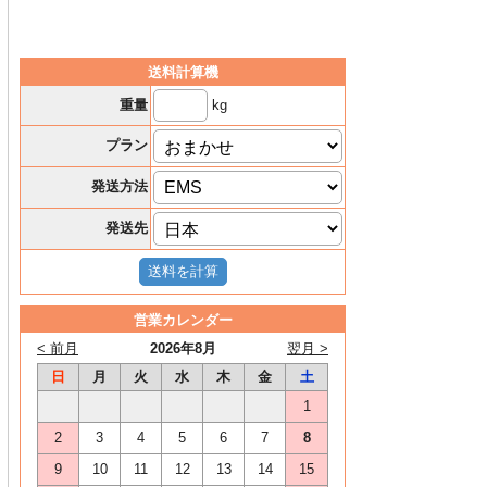
送料計算機
kg
重量
プラン
発送方法
発送先
営業カレンダー
< 前月
2026年8月
翌月 >
日
月
火
水
木
金
土
1
2
3
4
5
6
7
8
9
10
11
12
13
14
15