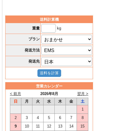
送料計算機
kg
重量
プラン
発送方法
発送先
営業カレンダー
< 前月
2026年8月
翌月 >
日
月
火
水
木
金
土
1
2
3
4
5
6
7
8
9
10
11
12
13
14
15