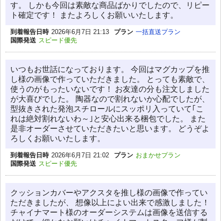
す。 しかも今回は素敵な商品ばかりでしたので、リピー
ト確定です！ またよろしくお願いいたします。
到着報告日時
2026年6月7日 21:13
プラン
一括直送プラン
国際発送
スピード優先
いつもお世話になっております。 今回はマグカップを推
し様の画像で作っていただきました。 とっても素敵で、
使うのがもったいないです！ お友達の分も注文しました
が大喜びでした。 陶器なので割れないか心配でしたが、
型抜きされた発泡スチロールにスッポリ入っていて｢こ
れは絶対割れないわ～｣と安心出来る梱包でした。 また
是非オーダーさせていただきたいと思います。 どうぞよ
ろしくお願いいたします。
到着報告日時
2026年6月7日 21:02
プラン
おまかせプラン
国際発送
スピード優先
クッションカバーやアクスタを推し様の画像で作ってい
ただきましたが、 想像以上によい出来で感激しました！
チャイナマート様のオーダーシステムは画像を送信する