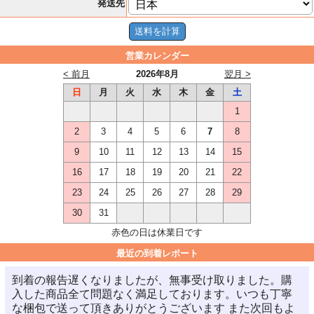
発送先
営業カレンダー
< 前月
2026年8月
翌月 >
日
月
火
水
木
金
土
1
2
3
4
5
6
7
8
9
10
11
12
13
14
15
16
17
18
19
20
21
22
23
24
25
26
27
28
29
30
31
赤色の日は休業日です
最近の到着レポート
到着の報告遅くなりましたが、無事受け取りました。購
入した商品全て問題なく満足しております。いつも丁寧
な梱包で送って頂きありがとうございます また次回もよ