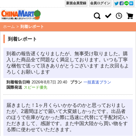
新規会員登録
会員ログイン
ホーム
>
到着レポート
到着レポート
到着の報告遅くなりましたが、無事受け取りました。購
入した商品全て問題なく満足しております。いつも丁寧
な梱包で送って頂きありがとうございます また次回もよ
ろしくお願いします
到着報告日時
2026年8月7日 20:40
プラン
一括直送プラン
国際発送
スピード優先
届きました！1ヶ月くらいかかるのかと思っておりまし
たが、2週間ほどで届いて大変嬉しかったです。出品者
のほうで在庫がなかった際に迅速に代替にて手配対応い
ただきまして、感謝です。また中国大陸から買い物をす
る際に使わせていただきます。