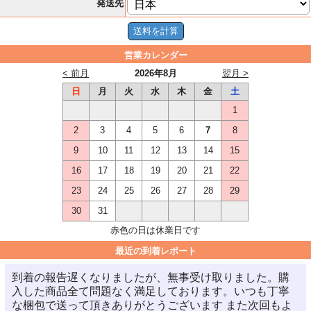
発送先
営業カレンダー
< 前月
2026年8月
翌月 >
日
月
火
水
木
金
土
1
2
3
4
5
6
7
8
9
10
11
12
13
14
15
16
17
18
19
20
21
22
23
24
25
26
27
28
29
30
31
赤色の日は休業日です
最近の到着レポート
到着の報告遅くなりましたが、無事受け取りました。購
入した商品全て問題なく満足しております。いつも丁寧
な梱包で送って頂きありがとうございます また次回もよ