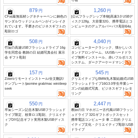
り物
879
1,260
円
円
CP高級無垢材シグネチャーペンに銅色の
[公式フラッグシップ本物]高速3.0 USBデ
サンダルウッドジェルペンがインレイさ
ィスク128g、大容量32G、携帯電話とコ
れています。手磨きのビジネスギフトの
ンピュータのデュアルパーパス彫刻64g
彫刻ロゴ
508
4,040
円
円
竹製の高速USBフラッシュドライブ 16g
コンピュータークラシック、懐かしいス
学生同窓会 教師の日 結婚写真会社 展示
タンドアロンゲーム、UUSBハードドラ
会 ギフト彫刻
イブ無料インストール、赤いフルポリス
システム、ダークアーケードマシン
157
545
円
円
Zoteroリモートインストール/全文翻訳/
クリエイティブなBMW丸木製結婚式USB
テンプレート/jasmine grab/mac win/deep
フラッシュドライブ16G3.0学生卒業シー
seek
ズンの結婚式写真、ビジネスギフトレタ
リング
550
2,447
円
円
卒業シーズン記念木製USBフラッシュド
教師の日 マホガニー古代風USBフラッシ
ライブ限定、校章ロゴ彫刻、クリエイテ
ュドライブ 32Gギフトボックスセット
ィブDIY記念ギフト実用木製USBディス
携帯電話コンピュータ 車 二目的 クリエ
ク
イティブ文化・クリエイティブ彫刻 USB
ドライブ