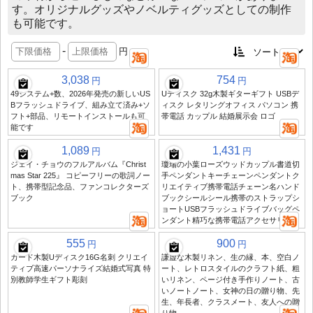
す。オリジナルグッズやノベルティグッズとしての制作
も可能です。
-
円
3,038
754
円
円
49システム+数、2026年発売の新しいUS
Uディスク 32g木製ギターギフト USBデ
Bフラッシュドライブ、組み立て済み+ソ
ィスク レタリングオフィス パソコン 携
フト+部品、リモートインストールも可
帯電話 カップル 結婚展示会 ロゴ
能です
1,089
1,431
円
円
ジェイ・チョウのフルアルバム『Christ
瓊瑞の小葉ローズウッドカップル書道切
mas Star 225』 コピーフリーの歌詞ノー
手ペンダントキーチェーンペンダントク
ト、携帯型記念品、ファンコレクターズ
リエイティブ携帯電話チェーン名ハンド
ブック
ブックシールシール携帯のストラップシ
ョートUSBフラッシュドライブバッグペ
ンダント精巧な携帯電話アクセサリー
555
900
円
円
カード木製Uディスク16G名刺 クリエイ
謙虚な木製リネン、生の縁、本、空白ノ
ティブ高速パーソナライズ結婚式写真 特
ート、レトロスタイルのクラフト紙、粗
別教師学生ギフト彫刻
いリネン、ページ付き手作りノート、古
いノートノート、女神の日の贈り物、先
生、年長者、クラスメート、友人への贈