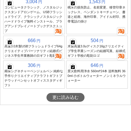
3,004
1,543
円
円
コンピュータクラシック、ノスタルジッ
桃木の損失防止、名前変更、移管印章ネ
クスタンドアロンゲーム、USBフラッシ
ックレス、ペンダントキーチェーン、書
ュドライブ、クラシックノスタルジック
道と絵画、海外印章、アイドル封印、携
ハードドライブ無料インストール、プラ
帯電話の掛け
グアンドプレイノートブックデスクトッ
プ
666
504
円
円
高速3.0木製USBフラッシュドライブ64g
木製高速3.0uディスク16gクリエイティ
クリエイティブパーソナリティ結婚式ビ
ブ学生卒業シーズンの結婚写真、結婚式
ジネス学生卒業教師の日ギフト彫刻
ギフト学校の彫刻ロゴ
306
646
円
円
南珠シグネチャーペンジェルペン 純粋な
景天飲料用浄水 560ml*24本 送料無料 36
手作りクリエイティブクラフトギフトブ
0ml 小ボトルウォーター ノンミネラルウ
ナウッドペンセットオフィススタディギ
ォーター
フト
更に読み込む