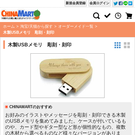
新規会員登録
会員ログイン
ホーム
>
淘宝/天猫から探す
>
オーダーメイド一覧
>
木製USBメモリ 彫刻・刻印
木製USBメモリ 彫刻・刻印
CHINAMARTのおすすめ
お好みのイラストやメッセージを彫刻・刻印できる木製
のUSBメモリを集めてみました。ケースが付いているも
のや、カード型やギター型など形が個性的なもの、複数
の木材から選べるものなど様々なバージョンがありま