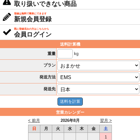
取り扱いできない商品
登録は無料で簡単にできます
新規会員登録
既に登録済みの方はこちらから
会員ログイン
送料計算機
kg
重量
プラン
発送方法
発送先
営業カレンダー
< 前月
2026年8月
翌月 >
日
月
火
水
木
金
土
1