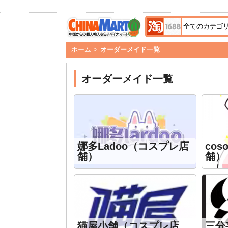
ホーム
>
オーダーメイド一覧
オーダーメイド一覧
娜多Ladoo（コスプレ店
co
舗）
舗）
猫屋小舗（コスプレ店
三分