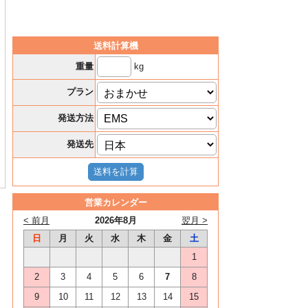
送料計算機
kg
重量
プラン
発送方法
発送先
営業カレンダー
< 前月
2026年8月
翌月 >
日
月
火
水
木
金
土
1
2
3
4
5
6
7
8
9
10
11
12
13
14
15