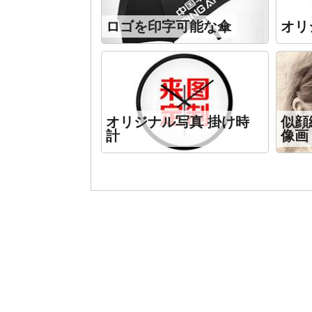
ロゴを印字可能な傘
オリ
オリジナル写真 掛け時
似顔
計
像画