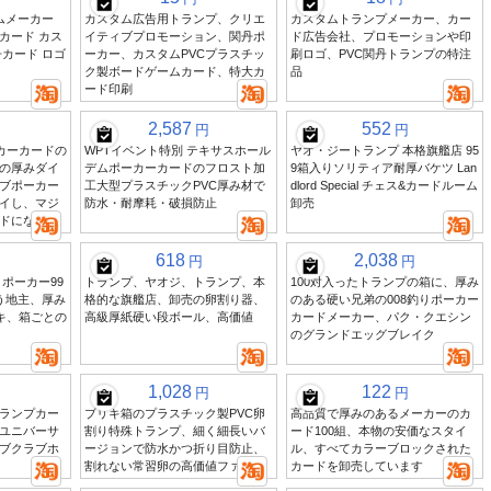
ムメーカー
カスタム広告用トランプ、クリエ
カスタムトランプメーカー、カー
カード カス
イティブプロモーション、関丹ポ
ド広告会社、プロモーションや印
カード ロゴ
ーカー、カスタムPVCプラスチッ
刷ロゴ、PVC関丹トランプの特注
ク製ボードゲームカード、特大カ
品
ード印刷
2,587
552
円
円
ーカーカードの
WPTイベント特別 テキサスホール
ヤオ・ジートランプ 本格旗艦店 95
の厚みダイ
デムポーカーカードのフロスト加
9箱入りソリティア耐厚バケツ Lan
ブポーカー
工大型プラスチックPVC厚み材で
dlord Special チェス&カードルーム
イし、マジ
防水・耐摩耗・破損防止
卸売
ドになれる
618
2,038
円
円
ポーカー99
トランプ、ヤオジ、トランプ、本
100対入ったトランプの箱に、厚み
う地主、厚み
格的な旗艦店、卸売の卵割り器、
のある硬い兄弟の008釣りポーカー
ッキ、箱ごとの
高級厚紙硬い段ボール、高価値
カードメーカー、パク・クエシン
のグランドエッグブレイク
1,028
122
円
円
ランプカー
ブリキ箱のプラスチック製PVC卵
高品質で厚みのあるメーカーのカ
ユニバーサ
割り特殊トランプ、細く細長いバ
ード100組、本物の安価なスタイ
ブクラブホ
ージョンで防水かつ折り目防止、
ル、すべてカラーブロックされた
割れない常習卵の高価値ファイル
カードを卸売しています