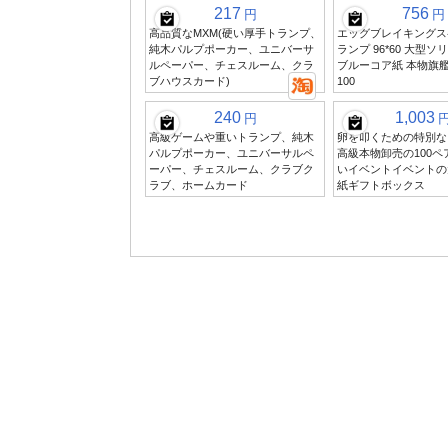
217
756
円
円
高品質なMXM(硬い厚手トランプ、
エッグブレイキングス
純木パルプポーカー、ユニバーサ
ランプ 96*60 大型ソ
ルペーパー、チェスルーム、クラ
ブルーコア紙 本物旗艦
ブハウスカード)
100
240
1,003
円
高級ゲームや重いトランプ、純木
卵を叩くための特別な
パルプポーカー、ユニバーサルペ
高級本物卸売の100
ーパー、チェスルーム、クラブク
いイベントイベントの
ラブ、ホームカード
紙ギフトボックス