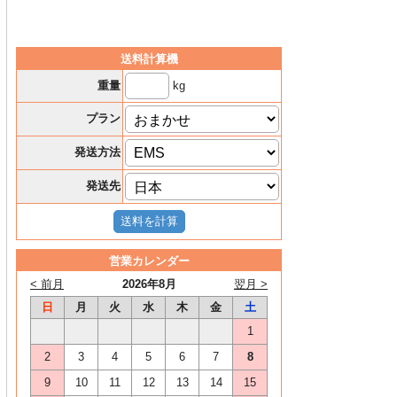
送料計算機
kg
重量
プラン
発送方法
発送先
営業カレンダー
< 前月
2026年8月
翌月 >
日
月
火
水
木
金
土
1
2
3
4
5
6
7
8
9
10
11
12
13
14
15