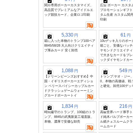
関丹専用ポーカーカスタマイズ、
広告 ポーカー カスタ
高品質でプレミアムなアイドルエ
プロモーションギフト
ッグ競技カード、企業ロゴ印刷
タム生産 カスタム関丹
印刷
5,330
61
円
円
箱に入った本物のトランプ100ペア
100デッキ入りのポ
8845/58/28 大人向けクリエイティ
箱ごと、安価なバッチ
ブ厚みカード 安く卸売
ヤモンドクリエイティ
で大きなカードをプレ
ックダイヤモンドカー
1,088
549
円
円
【グリーンビーンズおすすめ】中
トランプ:ヤオ・ジー、
国・イギリスポーカーエディショ
0、本物の高価値、戦
ン ベリースパイシーカップルカー
と硬化、卸売100デ
ドクラッシュゲームウォーーミン
グカードポーカートイ
1,834
216
円
円
時間厳守のトランプ、100組のトラ
高級世界ハード厚手ト
ンプ、8845の武夷新楽工場直販、
ド純木パルプポーカー
本物、濃厚で安価な卸売
ル紙チェスルームクラ
ームカード