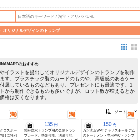
>
オリジナルデザインのトランプ
HINAMARTのおすすめ
やイラストを提出してオリジナルデザインのトランプを制作
ます。プラスチック製のカードのものや、高級感のあるケー
付属しているものなどもあり、プレゼントにも最適です。1
トから制作できるものも多いですが、ロット数が増えるとか
価格は安くなります。
135
150
円
円
クロスボー
関丹防水トランプ用の金箔トラン
カスタムWPTテキサスホールデム
向けに特別
プカード、携帯可能、洗濯可能、
のトーナメント専用PVCトランプ