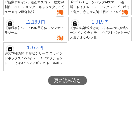
IP画像デザイン、漫画マスコット絵文字
DeepSeekビーンバッグAIスマート会
制作、3Dモデリング、キャラクター3ビ
話、トイチャット、デスクトップロボッ
ューメイン画像拡張
ト音声、赤ちゃん誕生日ギフトの伴奏
12,199
1,919
円
円
【準現在】シニアBJD苗月体レジンテト
人形の結婚式投げぬいぐるみの結婚式シ
ラソーム
ーン インタラクティブギフトパッケージ
人形 かわいい人形
4,373
円
詩の本物の箱 無症状シリーズ ブライン
ドボックス 12ポイント BJDアクション
ドール かわいいフィギュア ドールギフ
ト
更に読み込む