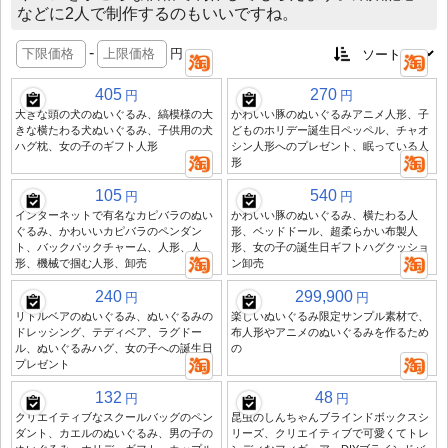
などに2人で制作するのもいいですね。
-
円
405
270
円
円
大きな頭の犬のぬいぐるみ、縞模様の大
かわいい豚のぬいぐるみアニメ人形、子
きな横たわる犬ぬいぐるみ、子供用の犬
どものホリデー誕生日ペッペル、チャオ
ハグ枕、女の子のギフト人形
シン人形へのプレゼント、眠っている人
形
105
540
円
円
インターネットで有名なカピバラのぬい
かわいい豚のぬいぐるみ、横たわる人
ぐるみ、かわいいカピバラのペンダン
形、ベッドドール、超柔らかい布製人
ト、バックパックチャーム、人形、人
形、女の子の誕生日ギフトハグクッショ
形、機械で掴む人形、卸売
ン卸売
240
299,900
円
円
リトルベアのぬいぐるみ、ぬいぐるみの
楽しいぬいぐるみ限定サンプル素材で、
ドレッシング、テディベア、ラグドー
布人形やアニメのぬいぐるみを作るため
ル、ぬいぐるみハグ、女の子への誕生日
の
プレゼント
132
48
円
円
クリエイティブなスクールバッグのペン
昆虫のしんちゃんブラインドボックスシ
ダント、カエルのぬいぐるみ、男の子の
リーズ、クリエイティブで可愛くてトレ