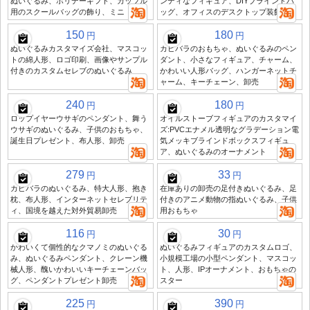
ぬいぐるみ、ホリデーギフト、カップル
ンディなフィギュア、DIYブラインドバ
用のスクールバッグの飾り、ミニ
ッグ、オフィスのデスクトップ装飾
150
180
円
円
ぬいぐるみカスタマイズ会社、マスコッ
カピバラのおもちゃ、ぬいぐるみのペン
トの綿人形、ロゴ印刷、画像やサンプル
ダント、小さなフィギュア、チャーム、
付きのカスタムセレブのぬいぐるみ
かわいい人形バッグ、ハンガーネットチ
ャーム、キーチェーン、卸売
240
180
円
円
ロップイヤーウサギのペンダント、舞う
オイルストーブフィギュアのカスタマイ
ウサギのぬいぐるみ、子供のおもちゃ、
ズ:PVCエナメル透明なグラデーション電
誕生日プレゼント、布人形、卸売
気メッキブラインドボックスフィギュ
ア、ぬいぐるみのオーナメント
279
33
円
円
カピバラのぬいぐるみ、特大人形、抱き
在庫ありの卸売の足付きぬいぐるみ、足
枕、布人形、インターネットセレブリテ
付きのアニメ動物の指ぬいぐるみ、子供
ィ、国境を越えた対外貿易卸売
用おもちゃ
116
30
円
円
かわいくて個性的なクマノミのぬいぐる
ぬいぐるみフィギュアのカスタムロゴ、
み、ぬいぐるみペンダント、クレーン機
小規模工場の小型ペンダント、マスコッ
械人形、醜いかわいいキーチェーンバッ
ト、人形、IPオーナメント、おもちゃの
グ、ペンダントプレゼント卸売
スター
225
390
円
円