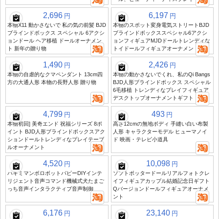
2,696
6,197
円
円
本物X11 動かさないで 私の気の前髪 BJD
本物のスポット変身電気ストリートBJD
ブラインドボックス スペシャル 6アクシ
ブラインドボックススペシャル6アクシ
ョンドール ヘア移植 ドールオーナメン
ョンフィギュアMJDドールトレンディな
ト 新年の贈り物
トイドールフィギュアオーナメント
1,490
2,426
円
円
本物の自虐的なクマペンダント 13cm四
本物の動かさないでくれ、私のQi Bangs
方の大通人形 本物の長野人形 贈り物
BJD人形ブラインドボックス スペシャル
6毛移植 トレンディなプレイフィギュア
デスクトップオーナメントギフト
4,799
493
円
円
本物初回] 美奇エンド 祝福シリーズ 8ポ
高さ12cmの無地ボディ 手縫い白い布製
イント BJD人形ブラインドボックスアク
人形 キャラクターモデル ヒューマノイ
ションドールトレンディなプレイテーブ
ド 映画・テレビ小道具
ルオーナメント
4,520
10,098
円
円
ハキミマンボロボットパピーDIYインテ
ソフトポッタードールリアルフォトクレ
リジェント音声コマンド機械式犬たまご
イフィギュアカップル結婚記念日ギフト
っち音声インタラクティブ音声制御
Qバージョンドールフィギュアオーナメ
ント
6,176
23,140
円
円