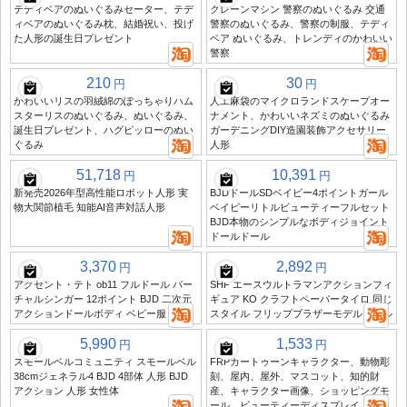
テディベアのぬいぐるみセーター、テデ
クレーンマシン 警察のぬいぐるみ 交通
ィベアのぬいぐるみ枕、結婚祝い、投げ
警察のぬいぐるみ、警察の制服、テディ
た人形の誕生日プレゼント
ベア ぬいぐるみ、トレンディのかわいい
警察
210
30
円
円
かわいいリスの羽絨綿のぽっちゃりハム
人工麻袋のマイクロランドスケープオー
スターリスのぬいぐるみ、ぬいぐるみ、
ナメント、かわいいネズミのぬいぐるみ
誕生日プレゼント、ハグピッローのぬい
ガーデニングDIY造園装飾アクセサリー
ぐるみ
人形
51,718
10,391
円
円
新発売2026年型高性能ロボット人形 実
BJDドールSDベイビー4ポイントガール
物大関節植毛 知能AI音声対話人形
ベイビーリトルビューティーフルセット
BJD本物のシンプルなボディジョイント
ドールドール
3,370
2,892
円
円
アクセント・テト ob11 フルドール バー
SHF エースウルトラマンアクションフィ
チャルシンガー 12ポイント BJD 二次元
ギュア KO クラフトペーパータイロ 同じ
アクションドールボディ ベビー服
スタイル フリップブラザーモデルドール
5,990
1,533
円
円
スモールベルコミュニティ スモールベル
FRPカートゥーンキャラクター、動物彫
38cmジェネラル4 BJD 4部体 人形 BJD
刻、屋内、屋外、マスコット、知的財
アクション 人形 女性体
産、キャラクター画像、ショッピングモ
ール、ビューティーディスプレイ