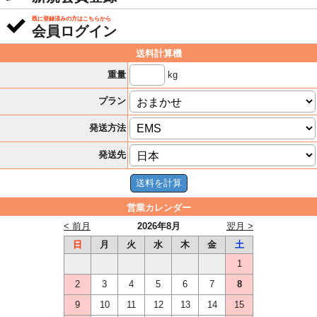
既に登録済みの方はこちらから
会員ログイン
送料計算機
kg
重量
プラン
発送方法
発送先
営業カレンダー
< 前月
2026年8月
翌月 >
日
月
火
水
木
金
土
1
2
3
4
5
6
7
8
9
10
11
12
13
14
15