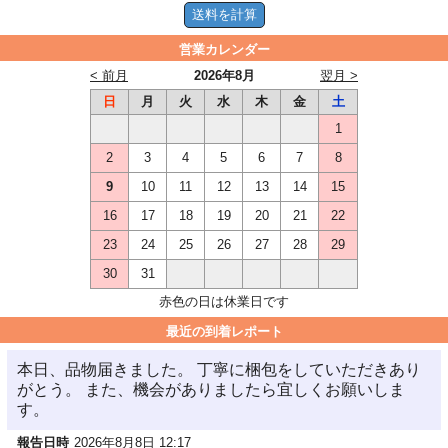
営業カレンダー
< 前月
2026年8月
翌月 >
日
月
火
水
木
金
土
1
2
3
4
5
6
7
8
9
10
11
12
13
14
15
16
17
18
19
20
21
22
23
24
25
26
27
28
29
30
31
赤色の日は休業日です
最近の到着レポート
本日、品物届きました。 丁寧に梱包をしていただきあり
がとう。 また、機会がありましたら宜しくお願いしま
す。
報告日時
2026年8月8日 12:17