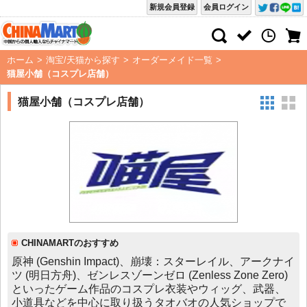
新規会員登録
会員ログイン
ホーム
>
淘宝/天猫から探す
>
オーダーメイド一覧
>
猫屋小舗（コスプレ店舗）
猫屋小舗（コスプレ店舗）
CHINAMARTのおすすめ
原神 (Genshin Impact)、崩壊：スターレイル、アークナイ
ツ (明日方舟)、ゼンレスゾーンゼロ (Zenless Zone Zero)
といったゲーム作品のコスプレ衣装やウィッグ、武器、
小道具などを中心に取り扱うタオバオの人気ショップで