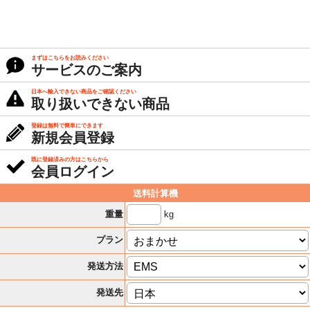
まずはこちらをお読みください
サービスのご案内
日本へ輸入できない商品をご確認ください
取り扱いできない商品
登録は無料で簡単にできます
新規会員登録
既に登録済みの方はこちらから
会員ログイン
送料計算機
kg
重量
プラン
発送方法
発送先