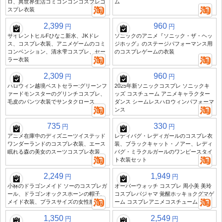
ロ、異世界生活コミコンコンコスプレコ
ム
スプレ衣装
2,399
960
円
円
サイレントヒルFひなこ新水、JKドレ
ソニックのアニメ『ソニック・ザ・ヘッ
ス、コスプレ衣装、アニメゲームのコミ
ジホッグ』のステージパフォーマンス用
コンベンション、清水雫コスプレ、セー
のコスプレゲームの衣装
ラー衣装
2,309
960
円
円
ハロウィン越境ベストセラー:グリーンフ
2025年新ソニックコスプレ ソニックキ
ァードモンスターのグリンチコスプレ、
ッズ コスチューム アニメキャラクター
毛皮のパンツ衣装でサンタクロース
ダンス シームレスハロウィンパフォーマ
ンス
735
330
円
円
アニメ在庫中のディズニーツイステッド
レディバグ・レディガールのコスプレ衣
ワンダーランドのコスプレ衣装、エース
装、ブラックキャット・ノアー、レディ
眠れる森の美女のスーツコスプレ衣装
バグ・ミラクルガールのワンピースタイ
ト衣装セット
2,249
1,949
円
円
小林のドラゴンメイド ソーのコスプレガ
オーバーウォッチ コスプレ 周小美 美玲
ール、ドラゴンオックスホーンの帽子、
コスプレパジャマ 覚醒ホッキョクグマゲ
メイド衣装、プラスサイズの女性服在庫
ーム コスプレアニメコスチューム
1,350
2,549
円
円