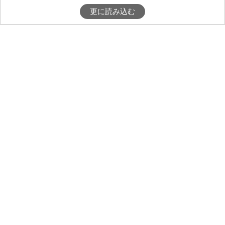
更に読み込む