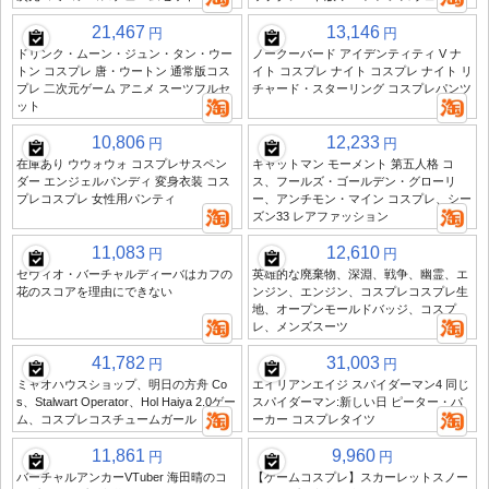
21,467
13,146
円
円
ドリンク・ムーン・ジュン・タン・ウー
ノークーバード アイデンティティ V ナ
トン コスプレ 唐・ウートン 通常版コス
イト コスプレ ナイト コスプレ ナイト リ
プレ 二次元ゲーム アニメ スーツフルセ
チャード・スターリング コスプレパンツ
ット
10,806
12,233
円
円
在庫あり ウウォウォ コスプレサスペン
キャットマン モーメント 第五人格 コ
ダー エンジェルパンディ 変身衣装 コス
ス、フールズ・ゴールデン・グローリ
プレコスプレ 女性用パンティ
ー、アンチモン・マイン コスプレ、シー
ズン33 レアファッション
11,083
12,610
円
円
セヴィオ・バーチャルディーバはカフの
英雄的な廃棄物、深淵、戦争、幽霊、エ
花のスコアを理由にできない
ンジン、エンジン、コスプレコスプレ生
地、オープンモールドバッジ、コスプ
レ、メンズスーツ
41,782
31,003
円
円
ミャオハウスショップ、明日の方舟 Co
エイリアンエイジ スパイダーマン4 同じ
s、Stalwart Operator、Hol Haiya 2.0ゲー
スパイダーマン:新しい日 ピーター・パ
ム、コスプレコスチュームガール
ーカー コスプレタイツ
11,861
9,960
円
円
バーチャルアンカーVTuber 海田晴のコ
【ゲームコスプレ】スカーレットスノー