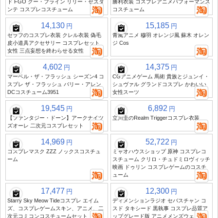
ド FGO クー・フライン リリー・セスタ
勝利衣装 コスプレアニメパフォーマンス
ンテ コスプレコスチューム
コスチューム
14,130
15,185
円
円
セラフのコスプレ衣装 クレル衣装 偽毛
青風アニメ 穆羽 オレンジ風 蘇木 オレン
皮小道具アクセサリー コスプレセット
ジ Cos
女性 三点妄想を終わらせる女性
4,602
14,375
円
円
マーベル・ザ・フラッシュ シーズン4 コ
CGアニメゲーム 馬術 貴族とジュンイ・
スプレ ザ・フラッシュ バリー・アレン
シュヴァル グランドコスプレ かわいい
DCコスチューム3951
女性スーツ
19,545
6,892
円
円
【ファンタジー・ドーン】アークナイツ
立川圭のRealm Triggerコスプレ衣装
ズオーレ 二次元コスプレセット
14,969
52,722
円
円
コスプレマスク ZZZ ノックスコスチュ
ミャオハウスショップ 原神 コスプレコ
ーム
スチューム クリロ・チュドミロヴィッチ
映画 ドゥリン コスプレゲームのコスチ
ューム
17,477
12,300
円
円
Starry Sky Meow Tideコスプレ エイム
ディメンションラジオ セバスチャン コ
ズ、コスプレゲームスキン、アニメ、二
スド タキシード 黒執事 コスプレ品質ア
次元コミコンコスチュームセット
ップグレード版 アニメメンズウェア