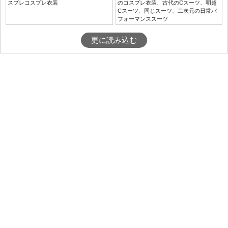
スプレコスプレ衣装
のコスプレ衣装、古代のCスーツ、明超
Cスーツ、同じスーツ、二次元の日常パ
フォーマンススーツ
更に読み込む