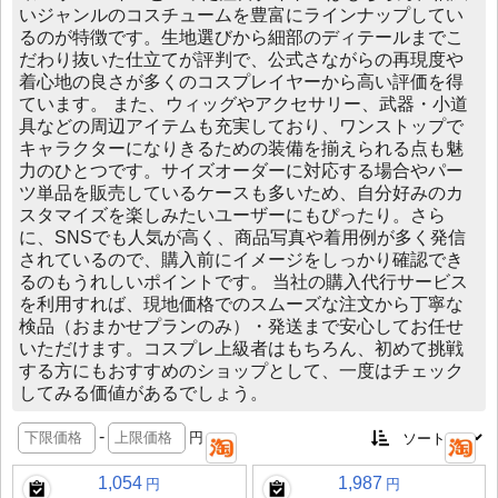
いジャンルのコスチュームを豊富にラインナップしてい
るのが特徴です。生地選びから細部のディテールまでこ
だわり抜いた仕立てが評判で、公式さながらの再現度や
着心地の良さが多くのコスプレイヤーから高い評価を得
ています。 また、ウィッグやアクセサリー、武器・小道
具などの周辺アイテムも充実しており、ワンストップで
キャラクターになりきるための装備を揃えられる点も魅
力のひとつです。サイズオーダーに対応する場合やパー
ツ単品を販売しているケースも多いため、自分好みのカ
スタマイズを楽しみたいユーザーにもぴったり。さら
に、SNSでも人気が高く、商品写真や着用例が多く発信
されているので、購入前にイメージをしっかり確認でき
るのもうれしいポイントです。 当社の購入代行サービス
を利用すれば、現地価格でのスムーズな注文から丁寧な
検品（おまかせプランのみ）・発送まで安心してお任せ
いただけます。コスプレ上級者はもちろん、初めて挑戦
する方にもおすすめのショップとして、一度はチェック
してみる価値があるでしょう。
-
円
1,054
1,987
円
円