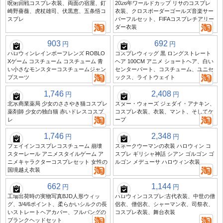
呪術回戦コスプレ衣装、両面の宿屋、釘
2026年ワールドカップ リサのコスプレ
崎野薔薇、虎杖雄司、伏黒恵、五条悟コ
衣装、クロスボーダーゴールズ音楽サー
スプレ
バーフルセット、FIFAコスプレチアリー
ダー衣装
903
692
円
円
ハロウィンレインボーフレンズ ROBLO
コスプレウィッグ 黒 ロングストレート
Xゲーム コスチューム コスチューム 青
ヘア 100CM アニメ ショートヘア、白い
い小さなモンスターコスチュームジャン
センターパート、コスチューム、ユニセ
プスーツ
ックス、ライトウェイト
1,746
2,408
円
円
北水商業薬局 少女のささやき猫コスプレ
スター・ウォーズ ジェダイ・アナキン、
薬剤師 少女の独白猫 赤いドレスコスプ
コスプレ衣装、衣装、マント、そしてケ
レ
ープ
1,746
2,348
円
円
フェイインコスプレコスチューム 崩壊
スネークウーマンの衣装 ハロウィン コ
スターレール アニメスタイルゲーム ア
スプレ ギリシャ神話 シアン ゴルゴン ゴ
ニメキャラクターコスプレセット 女性の
ルゴン メデューサ ハロウィン衣装
国境越え衣装
662
1,144
円
円
工場出荷時の実物写真BJD人形ウィッ
ハロウィンコスプレ:古代衣装、中世の僧
グ、3/4/6ポイント、柔らかいシルクの長
侶衣、僧侶衣、シャーマン衣、司祭衣、
いストレートヘアカバー、フルバングの
コスプレ衣装、舞台衣装
ブランクヘッドセット