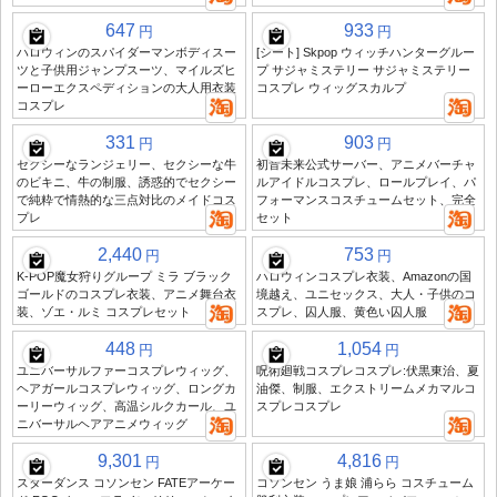
647
933
円
円
ハロウィンのスパイダーマンボディスー
[シート] Skpop ウィッチハンターグルー
ツと子供用ジャンプスーツ、マイルズヒ
プ サジャミステリー サジャミステリー
ーローエクスペディションの大人用衣装
コスプレ ウィッグスカルプ
コスプレ
331
903
円
円
セクシーなランジェリー、セクシーな牛
初音未来公式サーバー、アニメバーチャ
のビキニ、牛の制服、誘惑的でセクシー
ルアイドルコスプレ、ロールプレイ、パ
で純粋で情熱的な三点対比のメイドコス
フォーマンスコスチュームセット、完全
プレ
セット
2,440
753
円
円
K-POP魔女狩りグループ ミラ ブラック
ハロウィンコスプレ衣装、Amazonの国
ゴールドのコスプレ衣装、アニメ舞台衣
境越え、ユニセックス、大人・子供のコ
装、ゾエ・ルミ コスプレセット
スプレ、囚人服、黄色い囚人服
448
1,054
円
円
ユニバーサルファーコスプレウィッグ、
呪術廻戦コスプレコスプレ:伏黒東治、夏
ヘアガールコスプレウィッグ、ロングカ
油傑、制服、エクストリームメカマルコ
ーリーウィッグ、高温シルクカール、ユ
スプレコスプレ
ニバーサルヘアアニメウィッグ
9,301
4,816
円
円
スターダンス コソンセン FATEアーケー
コソンセン うま娘 浦らら コスチューム