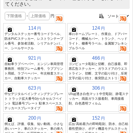
てください。
-
円
114
124
円
円
デジタルステッカー番号コードラベル、
車のネームプレート、作業台、ドアバー
防水PVCステッカー、レストランテーブ
コード、機械カバー、トランク、ヘッド
ル番号、参加者活動、シリアルナンバ
ライト、棚番号ラベル、金属製フレキシ
ー、シールサークル
ブルラベル
921
466
円
円
自動車ラブペーパー、エンジン車両管理
コンピュータ彫刻と切断、自己接着、即
事務所、特別フレーム番号、ラブプリン
席広告ステッカー、ガラスドアのウエス
ト用紙、ラブペーパー、年次検査ステッ
トライン、切断、文字の貼り付け、反射
カー、自動車ステッカー
文字の貼り付け、衝突防止ストリップ
623
306
円
円
中空デジタルペインティングテンプレー
UV超透き白色マット中空彫刻、静電ステ
ト トラック拡大番号0から9 セルフペイ
ッカー、両面ガラス接着剤、車両接着
ント 電話番号プレート 駐車スペースス
剤、白色透明フィルム
テッカースプレータイプ
200
152
円
円
例えば、評価、収集、短い動画、小さな
広告:高粘着力の即時彫刻、防水、自己粘
赤いハート、車のステッカー、車の後ろ
着性壁掛け、ボディ機器モデルステッカ