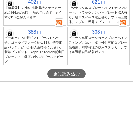
402
621
円
円
【周星愛】D1金の携帯電話ステッカー、
中空デジタルスプレーペイントテンプレ
純金999馬の成功、馬の年は吉年、もう
ート、トラックナンバープレート拡大番
すぐDIY金が入ります
号、駐車スペース電話番号、プレート書
体、スプレー番号スプレーモールド
388
338
円
円
ピカホーム[B1]新ギフトゴールドパッ
ビニール車用ステッカースプレーペイン
チ、ゴールドフレーク純金999、携帯電
ティング、防水、取り外し可能なグレー
話パッチ、どうかお大金持ちください。
接着剤、耐摩耗性の砂床ステッカー、ツ
新年プレゼント、Apple 17 Android誕生日
イル透明自己粘着ポスター
プレゼント、必須の小さなゴールドビー
ズ
更に読み込む