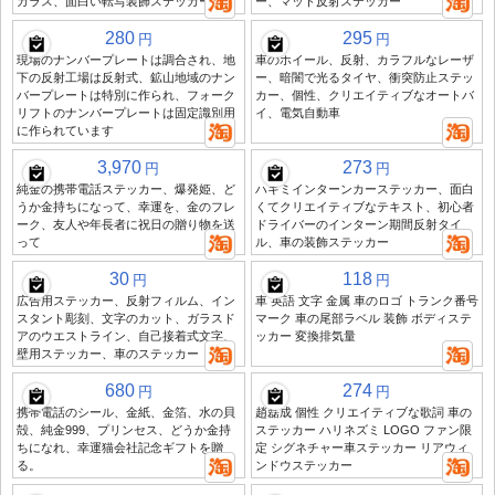
ガラス、面白い転写装飾ステッカー
ー、マット反射ステッカー
280
295
円
円
現場のナンバープレートは調合され、地
車のホイール、反射、カラフルなレーザ
下の反射工場は反射式、鉱山地域のナン
ー、暗闇で光るタイヤ、衝突防止ステッ
バープレートは特別に作られ、フォーク
カー、個性、クリエイティブなオートバ
リフトのナンバープレートは固定識別用
イ、電気自動車
に作られています
3,970
273
円
円
純金の携帯電話ステッカー、爆発姫、ど
ハキミインターンカーステッカー、面白
うか金持ちになって、幸運を、金のフレ
くてクリエイティブなテキスト、初心者
ーク、友人や年長者に祝日の贈り物を送
ドライバーのインターン期間反射タイ
って
ル、車の装飾ステッカー
30
118
円
円
広告用ステッカー、反射フィルム、イン
車 英語 文字 金属 車のロゴ トランク番号
スタント彫刻、文字のカット、ガラスド
マーク 車の尾部ラベル 装飾 ボディステ
アのウエストライン、自己接着式文字、
ッカー 変換排気量
壁用ステッカー、車のステッカー
680
274
円
円
携帯電話のシール、金紙、金箔、水の貝
趙磊成 個性 クリエイティブな歌詞 車の
殻、純金999、プリンセス、どうか金持
ステッカー ハリネズミ LOGO ファン限
ちになれ、幸運猫会社記念ギフトを贈
定 シグネチャー車ステッカー リアウィ
る。
ンドウステッカー