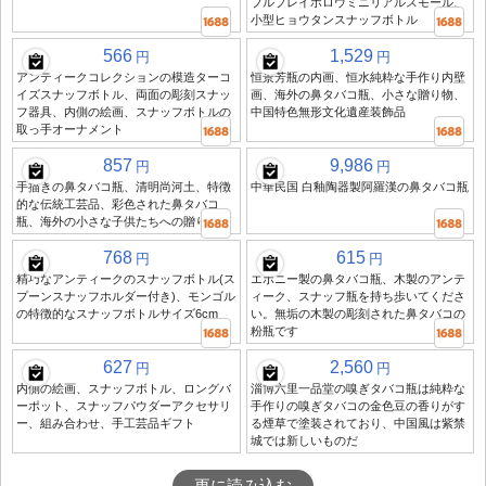
ブルプレイホロウミニリアルスモール、
小型ヒョウタンスナッフボトル
566
1,529
円
円
アンティークコレクションの模造ターコ
恒景芳瓶の内画、恒水純粋な手作り内壁
イズスナッフボトル、両面の彫刻スナッ
画、海外の鼻タバコ瓶、小さな贈り物、
フ器具、内側の絵画、スナッフボトルの
中国特色無形文化遺産装飾品
取っ手オーナメント
857
9,986
円
円
手描きの鼻タバコ瓶、清明尚河土、特徴
中華民国 白釉陶器製阿羅漢の鼻タバコ瓶
的な伝統工芸品、彩色された鼻タバコ
瓶、海外の小さな子供たちへの贈り物
768
615
円
円
精巧なアンティークのスナッフボトル(ス
エボニー製の鼻タバコ瓶、木製のアンテ
プーンスナッフホルダー付き)、モンゴル
ィーク、スナッフ瓶を持ち歩いてくださ
の特徴的なスナッフボトルサイズ6cm
い。無垢の木製の彫刻された鼻タバコの
粉瓶です
627
2,560
円
円
内側の絵画、スナッフボトル、ロングバ
淄博六里一品堂の嗅ぎタバコ瓶は純粋な
ーポット、スナッフパウダーアクセサリ
手作りの嗅ぎタバコの金色豆の香りがす
ー、組み合わせ、手工芸品ギフト
る煙草で塗装されており、中国風は紫禁
城では新しいものだ