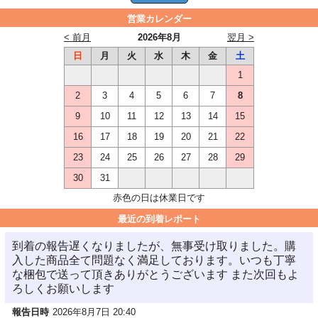
営業カレンダー
< 前月
2026年8月
翌月 >
日
月
火
水
木
金
土
1
2
3
4
5
6
7
8
9
10
11
12
13
14
15
16
17
18
19
20
21
22
23
24
25
26
27
28
29
30
31
赤色の日は休業日です
最近の到着レポート
到着の報告遅くなりましたが、無事受け取りました。購
入した商品全て問題なく満足しております。いつも丁寧
な梱包で送って頂きありがとうございます また次回もよ
ろしくお願いします
報告日時
2026年8月7日 20:40