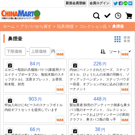
新規会員登録
会員ログイン
ホーム
>
アリババから探す
>
玩具/雑貨
>
コレクション品
>
鼻煙壷
鼻煙壷
-
円
84
226
円
円
エボニー彫刻の爪楊枝バケツ(家庭用クリ
内側にペイントされたビーズ、スナッフ
エイティブポータブル、無垢木製のスナ
ボトル、ひょうたんの水滴の羽飾り、ゾ
ッフボトル)、沈香タブレット、お香筒、
ディアックペンダント、スナッフパウダ
粉末瓶、卸売
ー容器、オプションのねじ込み口掛けオ
ーナメント
903
448
円
円
外国人向けに4ピースのスナッフボトル
製造業者:卸売のアンティーク雑多な鼻タ
内絵ギフトセットを提供しています
バコ瓶のオーナメント、コレクション、
アンティークおよびヴィンテージの彫刻
クラフト、鼻タバコ瓶の取っ手
66
38
円
円