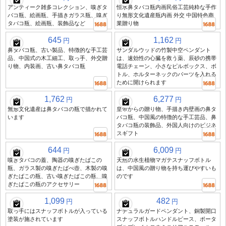
アンティーク雑多コレクション、嗅ぎタ
恒水鼻タバコ瓶内画民俗工芸純粋な手作
バコ瓶、絵画瓶、手描きガラス瓶、嗅ぎ
り無形文化遺産瓶内画 外交 中国特色商
タバコ瓶、絵画瓶、装飾品など
業贈り物
645
1,162
円
円
鼻タバコ瓶、古い製品、特徴的な手工芸
サンダルウッドの竹製中空ペンダント
品、中国式の木工細工、取っ手、外交贈
は、速効性の心臓を救う薬、辰砂の携帯
り物、内装画、古い鼻タバコ瓶
電話チェーン、小さなピルボックス、ボ
トル、ホルターネックのパーツを入れる
ために開けられます
1,762
6,277
円
円
無形文化遺産は鼻タバコの瓶で描かれて
皇帝からの贈り物、手描き内壁画の鼻タ
います
バコ瓶、中国風の特徴的な手工芸品、鼻
タバコ瓶の装飾品、外国人向けのビジネ
スギフト
644
6,009
円
円
嗅ぎタバコの蓋、陶器の嗅ぎたばこの
天然の水生植物マガテスナッフボトル
瓶、ガラス製の嗅ぎたばべ壺、木製の嗅
は、中国風の贈り物を持ち運びやすいも
ぎたばこの瓶、古い嗅ぎたばこの瓶、嗅
のです
ぎたばこの瓶のアクセサリー
1,099
482
円
円
取っ手にはスナッフボトルが入っている
ナチュラルガードペンダント、銅製開口
塗装が施されています
スナッフボトルハンドルピース、ポータ