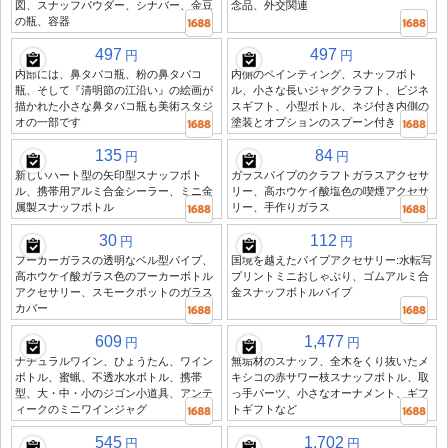
図、スナッフパウダー、シナバー、金豆
念品、外交関連
の瓶、容器
497
497
円
円
内部には、鼻タバコ瓶、粉の鼻タバコ
内側のペインティング、スナッフボト
瓶、そして『清明節の江沿い』の絵画が
ル、小さな長いジャグクラフト、ビジネ
描かれた小さな鼻タバコ瓶も美術スタジ
スギフト、小型ボトル、ネジ付き内側の
オの一部です
塗装とオプションのスプーン付き
135
84
円
円
新しいハート型の矢印型スナッフボト
ガラスパイプのクラフトガラスアクセサ
ル、携帯用アルミ合金シーラー、ミニ金
リー、高ホウケイ酸塩色の喫煙アクセサ
属製スナッフボトル
リー、手作りガラス
30
112
円
円
フーカーガラスの透明なベル型パイプ、
国境を越えたパイプアクセサリー:水転写
高ホウケイ酸ガラス色のフーカーボトル
プリントミニおしゃぶり、ゴムアルミ合
アクセサリー、スモークポットのガラス
金スナッフボトルパイプ
カバー
609
1,477
円
円
ナチュラルワイン、ひょうたん、ワイン
無垢材のスナッフ、全木をくり抜いたメ
ボトル、蜜蝋、不透水水ボトル、携帯
キシコの赤サワー枝スナッフボトル、取
型、大・中・小のジゴン小道具、アンテ
っ手パーツ、小さなオーナメント、ギフ
ィークのミニワインジャグ
トギフトなど
545
1,702
円
円