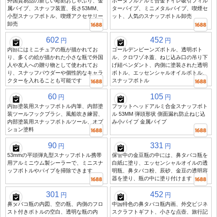
外国貿易品の新しい彫刻おしゃぶり、金
ポータブルアルミ合金トイレ吸引フィル
属パイプ、スナッフ装置、長さ53MM、
ターパイプ、ミニメタルパイプ、喫煙セ
小型スナッフボトル、喫煙アクセサリー
ット、人気のスナッフボトル卸売
卸売
602
452
円
円
内部にはミニチュアの瓶が描かれてお
ゴールデンビーンズボトル、透明ボト
り、多くの絵が描かれた小さな瓶で外国
ル、クロワゾネ蓋、ねじ込み口の吊り下
人や友人への贈り物として使われてお
げ紐ペンダント、内側に塗装された透明
り、スナッフパウダーや個性的なキャラ
ボトル、エッセンシャルオイルボトル、
クターを入れることも可能です
スナッフボトル
60
105
円
円
内部塗装用スナッフボトル内筆、内部塗
フラットヘッドアルミ合金スナッフボト
装ツールフックブラシ、風船吹き練習、
ル 53MM 弾頭形状 側面漏れ防止ねじ込
内部塗装用スナッフボトルツール、オプ
み小パイプ 金属パイプ
ション塗料
90
331
円
円
53mmの平頭弾丸型スナッフボトル携帯
保管中の金豆瓶の中には、鼻タバコ瓶を
用アルミニウム製シーラーで、ミニスナ
白紙に塗り、エッセンシャルオイルの透
ッフボトルやパイプを掃除できます
明瓶、鼻タバコ粉、辰砂、金豆の透明容
器を塗り、瓶の中に塗り付けます
301
452
円
円
鼻タバコ瓶の内図、空の瓶、内側のフロ
中国特色の鼻タバコ瓶内画、外交ビジネ
スト付きボトルの空白、透明な瓶の内
スクラフトギフト、小さな点壺、旅行記