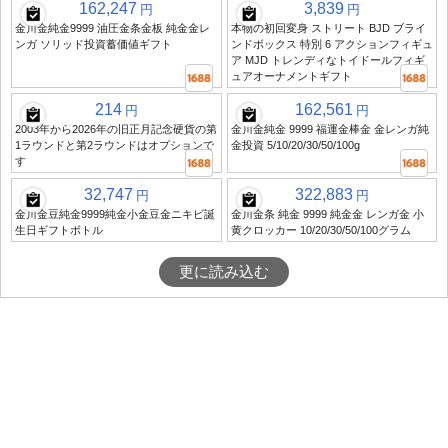
162,247
3,839
円
円
金川金純金9999 油圧金条金板 純金金レ
本物の初回変身 ストリート BJD ブライ
ンガ ソリッド投資蓄価値ギフト
ンドボックス 特別 6 アクションフィギュ
ア MJD トレンディなトイドールフィギ
ュアオーナメントギフト
214
162,561
円
円
2003年から2026年の旧正月記念硬貨の第
金川金純金 9999 福運金棒金 金レンガ純
1ラウンドと第2ラウンドはオプションで
金投資 5/10/20/30/50/100g
す
32,747
322,883
円
円
金川金豆純金9999純金小金豆金ニキビ誕
金川金条 純金 9999 純金金 レンガ金 小
生日ギフトボトル
黄クロッカー 10/20/30/50/100グラム
更に読み込む