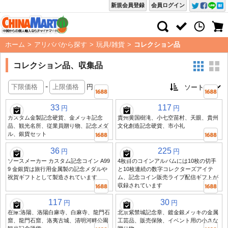
新規会員登録
会員ログイン
ホーム
>
アリババから探す
>
玩具/雑貨
>
コレクション品
コレクション品、収集品
-
円
33
117
円
円
カスタム金製記念硬貨、金メッキ記念
貴州黄国樹滝、小七空苗村、天眼、貴州
品、観光名所、従業員贈り物、記念メダ
文化創造記念硬貨、市小礼
ル、銀貨セット
36
225
円
円
ソースメーカー カスタム記念コイン A99
4枚目のコインアルバムには10枚の切手
9 金銀貨は旅行用金属製の記念メダルや
と10枚連続の数字コレクターズアイテ
祝賀ギフトとして製造されています
ム、記念コイン販売ライブ配信ギフトが
収録されています
117
30
円
円
在庫:洛陽、洛陽白麻寺、白麻寺、龍門石
北京紫禁城記念章、鍍金銀メッキの金属
窟、龍門石窟、洛夷古城、清明河畔公園
工芸品、販売保険、イベント用の小さな