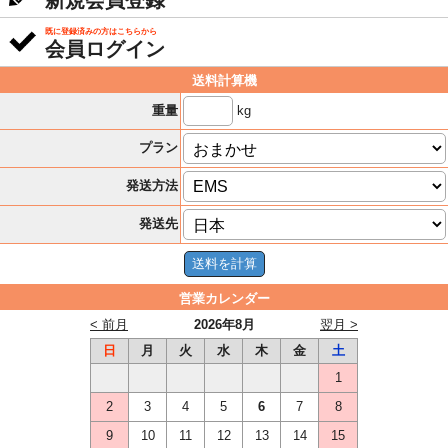
新規会員登録
既に登録済みの方はこちらから
会員ログイン
送料計算機
kg
重量
プラン
発送方法
発送先
営業カレンダー
< 前月
2026年8月
翌月 >
日
月
火
水
木
金
土
1
2
3
4
5
6
7
8
9
10
11
12
13
14
15