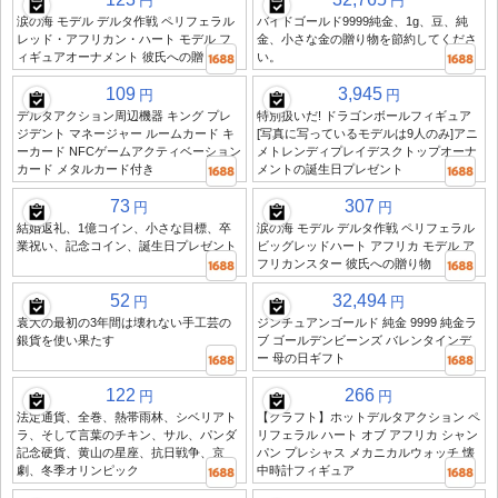
円
円
涙の海 モデル デルタ作戦 ペリフェラル
バイドゴールド9999純金、1g、豆、純
レッド・アフリカン・ハート モデル フ
金、小さな金の贈り物を節約してくださ
ィギュアオーナメント 彼氏への贈り物
い。
109
3,945
円
円
デルタアクション周辺機器 キング プレ
特別扱いだ! ドラゴンボールフィギュア
ジデント マネージャー ルームカード キ
[写真に写っているモデルは9人のみ]アニ
ーカード NFCゲームアクティベーション
メトレンディプレイデスクトップオーナ
カード メタルカード付き
メントの誕生日プレゼント
73
307
円
円
結婚返礼、1億コイン、小さな目標、卒
涙の海 モデル デルタ作戦 ペリフェラル
業祝い、記念コイン、誕生日プレゼント
ビッグレッドハート アフリカ モデル ア
フリカンスター 彼氏への贈り物
52
32,494
円
円
袁大の最初の3年間は壊れない手工芸の
ジンチュアンゴールド 純金 9999 純金ラ
銀貨を使い果たす
ブ ゴールデンビーンズ バレンタインデ
ー 母の日ギフト
122
266
円
円
法定通貨、全巻、熱帯雨林、シベリアト
【クラフト】ホットデルタアクション ペ
ラ、そして言葉のチキン、サル、パンダ
リフェラル ハート オブ アフリカ シャン
記念硬貨、黄山の星座、抗日戦争、京
パン プレシャス メカニカルウォッチ 懐
劇、冬季オリンピック
中時計フィギュア