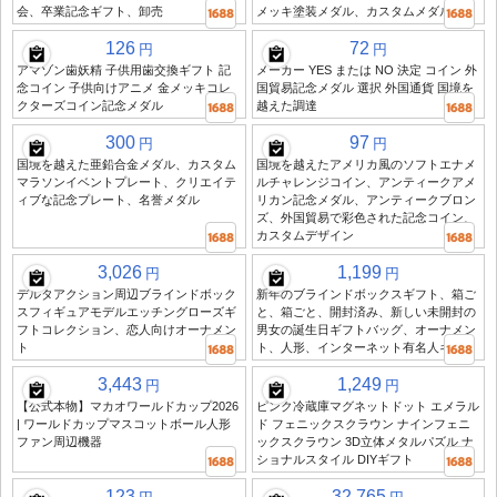
会、卒業記念ギフト、卸売
メッキ塗装メダル、カスタムメダル
126
72
円
円
アマゾン歯妖精 子供用歯交換ギフト 記
メーカー YES または NO 決定 コイン 外
念コイン 子供向けアニメ 金メッキコレ
国貿易記念メダル 選択 外国通貨 国境を
クターズコイン記念メダル
越えた調達
300
97
円
円
国境を越えた亜鉛合金メダル、カスタム
国境を越えたアメリカ風のソフトエナメ
マラソンイベントプレート、クリエイテ
ルチャレンジコイン、アンティークアメ
ィブな記念プレート、名誉メダル
リカン記念メダル、アンティークブロン
ズ、外国貿易で彩色された記念コイン、
カスタムデザイン
3,026
1,199
円
円
デルタアクション周辺ブラインドボック
新年のブラインドボックスギフト、箱ご
スフィギュアモデルエッチングローズギ
と、箱ごと、開封済み、新しい未開封の
フトコレクション、恋人向けオーナメン
男女の誕生日ギフトバッグ、オーナメン
ト
ト、人形、インターネット有名人ギフト
3,443
1,249
円
円
【公式本物】マカオワールドカップ2026
ピンク冷蔵庫マグネットドット エメラル
| ワールドカップマスコットボール人形
ド フェニックスクラウン ナインフェニ
ファン周辺機器
ックスクラウン 3D立体メタルパズル ナ
ショナルスタイル DIYギフト
123
32,765