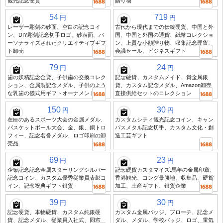
観光記念硬貨
贈り物
54
719
円
円
レーザー彫刻の砂面、空白の記念コイ
古代から現代までの伝統硬貨、中国と外
ン、DIY彫刻記念切手ロゴ、砂表面、パ
国、中国と外国の通貨、紙幣コレクショ
ーソナライズされたクリエイティブギフ
ン、上質な小額贈り物、収集記念硬貨、
ト卸売
会議セール、ビジネスギフト
79
24
円
円
歯の妖精記念金貨、子供歯の交換コレク
記念硬貨、カスタムメイド、貴金属銀
ション、金属製記念メダル、子供のよう
貨、カスタム記念メダル、Amazon卸売
な乳歯の儀式用ギフトオーナメント
直接供給セットのコレクション
150
30
円
円
在庫のあるスポーツ大会の金属メダル、
カスタムシティ観光記念コイン、キャン
バスケットボール大会、金、銀、銅トロ
パスメタル記念切手、カスタム文化・創
フィー、記念名誉メダル、ロゴ印刷の卸
造工芸ギフト
売品
69
23
円
円
企業記念記念金属スターリングシルバー
記念硬貨カスタマイズ:馬年の金属印章、
記念コイン、カスタム優秀従業員表彰コ
香港観光、コング景勝地、収集品、硬貨
イン、記念祝典ギフト銀貨
加工、土産ギフト、銀貨企業
39
30
円
円
記念硬貨、本物硬貨、カスタム純銀硬
カスタム金属バッジ、ブローチ、記念メ
貨、記念メダル、従業員入社式、同窓
ダル、メダル、学校バッジ、ロゴ、電気