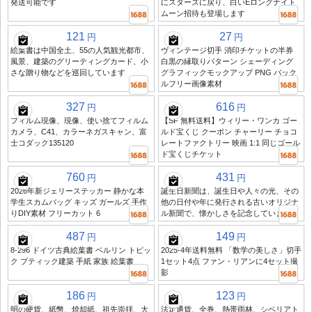
発送可能です
にスターズに戻り、白いEロングナイト
ムーン招待も登場します
121
27
円
円
絵葉書は中国全土、55の人気観光都市、
ヴィンテージ切手 消印チケットの半券
風景、建築のグリーティングカード、小
白黒の縁取りパターン シェーディング
さな贈り物などを巡回しています
グラフィックモックアップ PNG バック
ルフリー画像素材
327
616
円
円
フィルム現像、現像、使い捨てフィルム
【SF 無料送料】ウィリー・ワンカ ゴー
カメラ、C41、カラーネガスキャン、富
ルド宝くじ クーポン チャーリー チョコ
士コダック135120
レートファクトリー 映画 1:1 同じゴール
ド宝くじチケット
760
431
円
円
2026年新ジェリーステッカー 静かな本
誕生日新聞は、誕生日や人々の光、その
学生スカムバッグ キッズ ガールズ 手作
他の日付や年に発行される古いオリジナ
りDIY素材 フリーカット 6
ル新聞で、懐かしさを記念しています
487
149
円
円
8-296 ドイツ古典絵葉書 ベルリン トピッ
2025-4年送料無料 「数学の美しさ」切手
ク ブティック建築 手紙 家族 絵葉書
1セット4点 ファン・リアンに4セット撮
影
186
123
円
円
明の硬貨、紙幣、焼却紙、祖先崇拝、大
法定通貨、全巻、熱帯雨林、シベリアト