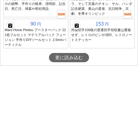
小の紙幣、手作りの陰券、清明節、記念
ラ、そして言葉のチキン、サル、パンダ
日、死亡日、掃墓や祭祀用品
記念硬貨、黄山の星座、抗日戦争、京
劇、冬季オリンピック
90
153
円
円
Mard Home Pindou ブースターパック 22
外国切手100枚の普通切手領収書は重複
1色フルセット マテリアルパック フュー
せず、レトロのピンや消印、レトロノー
ジョン 手作りDIYツールセット 2.6mmパ
トステッカー
ーティクル
更に読み込む