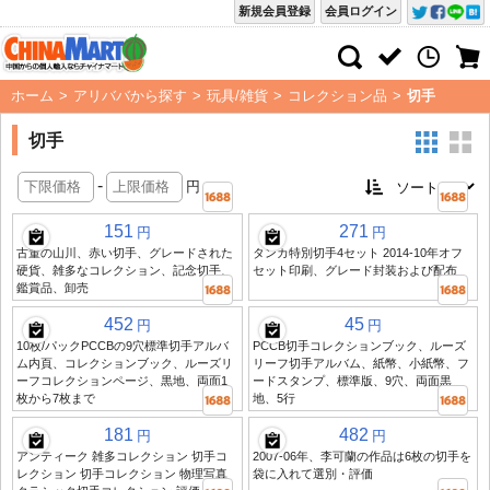
新規会員登録
会員ログイン
ホーム
>
アリババから探す
>
玩具/雑貨
>
コレクション品
>
切手
切手
-
円
151
271
円
円
古董の山川、赤い切手、グレードされた
タンカ特別切手4セット 2014-10年オフ
硬貨、雑多なコレクション、記念切手、
セット印刷、グレード封装および配布
鑑賞品、卸売
452
45
円
円
10枚/パックPCCBの9穴標準切手アルバ
PCCB切手コレクションブック、ルーズ
ム内頁、コレクションブック、ルーズリ
リーフ切手アルバム、紙幣、小紙幣、フ
ーフコレクションページ、黒地、両面1
ードスタンプ、標準版、9穴、両面黒
枚から7枚まで
地、5行
181
482
円
円
アンティーク 雑多コレクション 切手コ
2007-06年、李可蘭の作品は6枚の切手を
レクション 切手コレクション 物理写真
袋に入れて選別・評価