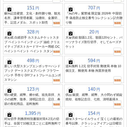
151
707
円
円
蘇州記念硬貨、文化・創作贈り物、観光
『馬の年』紫禁城 限定版 2026年 中国切
名所、謙卑管理者園、汕塘街、金属切
手 偽造防止独立番号コレクション記念贈
手、記念メダル、スポット卸売
り物
328
20
円
円
水彩紙 白紙切手 カスタムチケットスタ
大量供給:額面1.2元、額面120セント、パ
ブ ペイントペインティング 油絵 クリエ
ーソナライズ割引切手、そしてルーズチ
イティブポストカードマーカー用紙 OC
ケット
ペイントペイント ペイント スタンプ
498
594
円
円
新しい大型スタンプエンボッサーハンド
送料無料 1.2元 切手封筒 郵便局 本物 10
ブック デートスクエアパンチ フラワー
個注文、郵便局 本物 拘置所使用
パンチ 手作り DIYフォトフレームエンボ
スマシン
123
140
円
円
明の硬貨、紙幣、燃や紙、祖先崇拝、大
供品:銀貨、紙幣、紙幣、大小問わず紙錠
小の紙幣、陰券、清明記念日、忌日、春
焼却、祖祭記念日、七焼、清明墓掃き
節の祭祀用品、送料無料
1,395
154
円
円
封筒切手:刑務所特別書留封筒4.2元の切
崩壊スターレイルウェイ:宝くじの最初の
手は、全国で10枚注文ごとに送料無料で
番号以降、クラッシュアイアンは日曜日