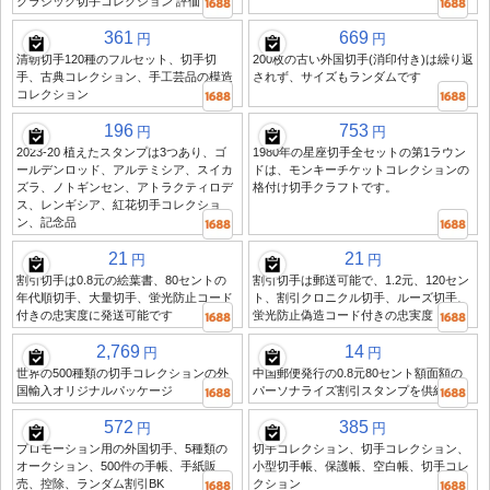
クラシック切手コレクション 評価
361
669
円
円
清朝切手120種のフルセット、切手切
200枚の古い外国切手(消印付き)は繰り返
手、古典コレクション、手工芸品の模造
されず、サイズもランダムです
コレクション
196
753
円
円
2023-20 植えたスタンプは3つあり、ゴ
1980年の星座切手全セットの第1ラウン
ールデンロッド、アルテミシア、スイカ
ドは、モンキーチケットコレクションの
ズラ、ノトギンセン、アトラクティロデ
格付け切手クラフトです。
ス、レンギシア、紅花切手コレクショ
ン、記念品
21
21
円
円
割引切手は0.8元の絵葉書、80セントの
割引切手は郵送可能で、1.2元、120セン
年代順切手、大量切手、蛍光防止コード
ト、割引クロニクル切手、ルーズ切手、
付きの忠実度に発送可能です
蛍光防止偽造コード付きの忠実度
2,769
14
円
円
世界の500種類の切手コレクションの外
中国郵便発行の0.8元80セント額面額の
国輸入オリジナルパッケージ
パーソナライズ割引スタンプを供給
572
385
円
円
プロモーション用の外国切手、5種類の
切手コレクション、切手コレクション、
オークション、500件の手帳、手紙販
小型切手帳、保護帳、空白帳、切手コレ
売、控除、ランダム割引BK
クション