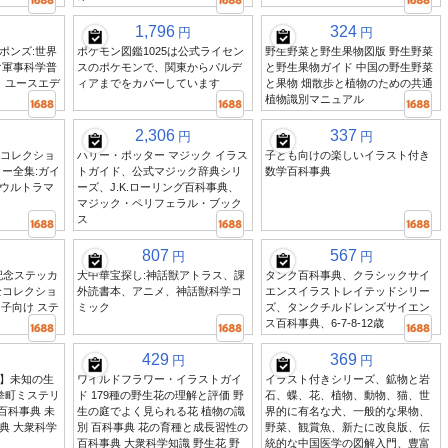
1,796
324
円
円
ポンズ:世界
ポケモン図鑑1025は公式ライセン
野生野菜と野生果物図版 野生野菜
け軍事科学普
スのポケモンで、関東からパルデ
と野生果物ガイド 中国の野生野菜
、ユースエデ
ィアまでをカバーしています
と果物 畑散歩と植物のための共通
植物識別マニュアル
2,306
337
円
円
ーコレクショ
ハリー・ポッター マジック イラス
子ども向けの楽しいイラスト付き
ー全集:ガイ
トガイド、公式マジック辞典シリ
数学百科事典
ウルトラマ
ーズ、J.K.ローリング百科事典、
マジック・ペリフェラル・ブック
ス
807
567
円
円
記念ステッカ
大中華宝探し:神話獣アトラス、課
タンク百科事典、クラシックサイ
全コレクショ
外読書本、アニメ、神話獣科学コ
エンスイラストレイテッドシリー
男子向け ステ
ミック
ズ、タンクチルドレンズサイエン
ス百科事典、6-7-8-12歳
429
369
円
円
】未知の生
ワイルドフラワー・イラストガイ
イラスト付きシリーズ、鉱物と岩
拳町ミステリ
ド 179種の野生花の理解と評価 野
石、蝶、花、植物、動物、猫、世
百科事典 未
生の庭でよく見られる花 植物の識
界的に有名な犬、一般的な果物、
典 大衆科学
別 百科事典 花の育種と成長習性の
野菜、観賞魚、新たに改良版、伝
百科事典 大衆科学知識 野生花 野
統的な中国医学の図解入門、豊富