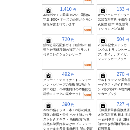
1,410
133
円
円
本物ポケモン図鑑 1025 中国簡体
オーバーロード・ウェ
字版 1000+ すべての公開ポケモン
武器百科事典 子供向
情報が含まれています
及図鑑 絵本 幼児教育
ィション パズル版
720
504
円
円
鉱物と岩石図解ガイド(鉱物231種
25周年記念ステッカ
類と岩石65種類の特定)/イラスト
ン:ウルトラマンヒーロ
付きコレクションシリーズ
ア、ダイナ、ティガ、
ンステッカーブック
492
270
円
円
グレート・チャイナ・トレジャー
ウルトラマン 55周年
ハントシリーズの新版 第1巻から
ーイラストガイド 完
第31巻は、小学生向けの本格的な
ン 2巻(2巻)3〜6歳の
科学コミックの完全セットです
ッカーブック
390
727
円
円
本物の猫イラスト本 179頭の純血
【鳳凰新華書店旗艦店
種猫の特徴と習性 ペット猫のイラ
き物百科事典 日本 学
スト付きテキスト 高精細賞 写真
ー 百科事典 うま 図解
自然科学愛好家向けのプロフェッ
知の生き物図解百科事
ショナル参考書 動物科学 猫の飼育
百科事典