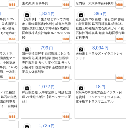
生の識別 百科事典
な内容、大衆科学百科事典D
1,834
395
円
円
円
典 1025
【真新刊】『生き物とすべての現
正真正銘 2巻 鉱物・岩石図解 書籍
 公式認証 1
象』動物図解書(全2巻) 成都自然博
+ 鳥類図解 鉱石百科事典 鉱物231
ポケモン情報
物館(成都工業大学博物館) 成都地
鉱物と65種類の岩石識別ガイド 鉱
たちのお気に
図出版株式会社編集 97875557270
石特性百科事典 知識 鳥類図示行動
95
百科事典
799
8,094
円
円
ラスト本、
遺体交換図解本 自然環境における
医療用ミネラルズ・イラストレイ
薬識別マニ
遺体変化 死体解剖学 規範 法医学
テッド
、中国薬材
専門教科書 サソリ変化写真 サソリ
事典、148の
分解分析 医療病理学 基礎医療解剖
用、一次彩
正常人体解剖学
籍
1,072
18
円
円
 231種類
神話獣図鑑 大中華宝探し 神話獣図
1000+の中国漢方薬全イラスト付
 鉱石の自然
鑑 21世紀出版社【新パッケージ 正
き資料、フルカラーイラスト本、
識百科事典
品】
電子版アトラスマニュアル
イド 自然科
1,725
円