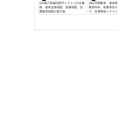
120冊の長編法医学イラスト付き書
法医学図解本、遺体変
籍、遺体交換地図、負傷地図、交
整形外科、医療美容カ
通被害地図の電子版
プ、交通事故イラスト