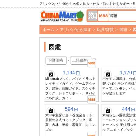
アリババなど中国からの個人輸入・仕入・買い付けをサポート!!
ホーム
>
アリババから探す
>
玩具/雑貨
>
書籍
>
図鑑
-
円
1,194
1,170
円
Minecraftブック、バイオイラスト
ポケモン図鑑は、公式
レイテッドガイド、ゲームアタッ
8匹のポケモンで構成
ク、建築、戦闘ガイド、スケッチ
すべてポケモン、ペッ
ブック、レトロサポート、サバイ
ンが登場します
バル作成、ガイド
594
444
円
円
大中華宝探し全32巻完全セット、
素晴らしい孟歌魔法世
最新の公式コミックブック、寧
ーコレクション プリ
夏、吉林、単巻、黒竜江、内モン
カーブック 子供用ス
ゴル
ル アニメトイブック