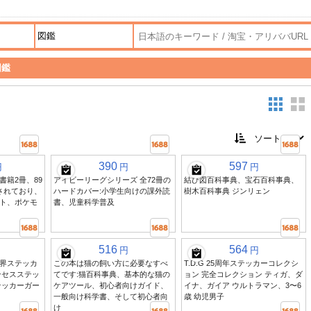
図鑑
390
597
円
円
円
書籍2冊、89
アイビーリーグシリーズ 全72冊の
結び図百科事典、宝石百科事典、
されており、
ハードカバー:小学生向けの課外読
樹木百科事典 ジンリェン
ト、ポケモ
書、児童科学普及
516
564
円
円
界ステッカ
この本は猫の飼い方に必要なすべ
T.D.G 25周年ステッカーコレクシ
ンセスステッ
てです:猫百科事典、基本的な猫の
ョン 完全コレクション ティガ、ダ
テッカーガー
ケアツール、初心者向けガイド、
イナ、ガイア ウルトラマン、3〜6
一般向け科学書、そして初心者向
歳 幼児男子
け