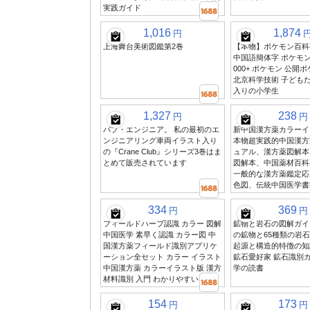
実践ガイド
1,016
1,874
円
上海舞台美術図鑑第2巻
【本物】ポケモン百科事
中国語簡体字 ポケモン
000+ ポケモン 公開
北京科学技術 子ども
入りの小学生
1,327
238
円
円
バブ・エンジニア。 私の最初のエ
新中国漢方薬カラーイ
ンジニアリング車両イラスト入り
本物超実践的中国漢方
の『Crane Club』シリーズ3巻はま
ュアル、漢方薬図解本
とめて販売されています
図解本、中国薬材百科
一般的な漢方薬鑑定応
色図、伝統中国医学書
334
369
円
円
フィールドハーブ認識 カラー 図解
鉱物と岩石の図解ガイド
中国医学 素早く認識 カラー図 中
の鉱物と65種類の岩石
国漢方薬フィールド識別アプリケ
起源と構造的特徴の知
ーション全セット カラー イラスト
鉱石愛好家 鉱石識別ガ
中国漢方薬 カラーイラスト版 漢方
学の読書
材料識別 入門 わかりやすい
154
173
円
円