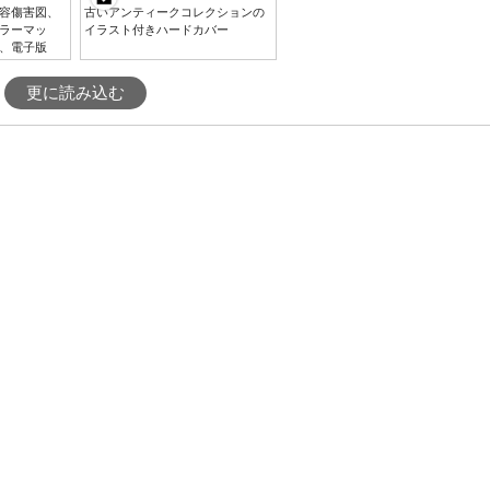
容傷害図、
古いアンティークコレクションの
ラーマッ
イラスト付きハードカバー
、電子版
更に読み込む