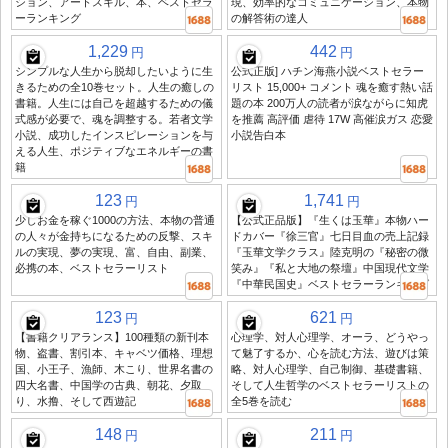
ション、アートスキル、本、ベストセラ
現、効率的なコミュニケーション、本物
ーランキング
の解答術の達人
1,229
442
円
円
シンプルな人生から脱却したいように生
公式正版] ハチン海燕小説ベストセラー
きるための全10巻セット。人生の癒しの
リスト 15,000+ コメント 魂を癒す熱い話
書籍。人生には自己を超越するための儀
題の本 200万人の読者が涙ながらに知虎
式感が必要で、魂を調整する。若者文学
を推薦 高評価 虐待 17W 高催涙ガス 恋愛
小説、成功したインスピレーションを与
小説告白本
える人生、ポジティブなエネルギーの書
籍
123
1,741
円
円
少しお金を稼ぐ1000の方法、本物の普通
【公式正品版】『生くは玉華』本物ハー
の人々が金持ちになるための反撃、スキ
ドカバー『徐三官』七日目血の売上記録
ルの実現、夢の実現、富、自由、副業、
『玉華文学クラス』陸克明の『秘密の微
必携の本、ベストセラーリスト
笑み』『私と大地の祭壇』中国現代文学
『中華民国史』ベストセラーランキング
123
621
円
円
【書籍クリアランス】100種類の新刊本
心理学、対人心理学、オーラ、どうやっ
物、盗書、割引本、キャベツ価格、理想
て魅了するか、心を読む方法、遊びは策
国、小王子、漁師、木こり、世界名書の
略、対人心理学、自己制御、基礎書籍、
四大名書、中国学の古典、朝花、夕取
そして人生哲学のベストセラーリストの
り、水撸、そして西遊記
全5巻を読む
148
211
円
円