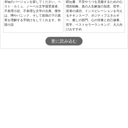
本物のバージョンを探してください。ペ
瞑想書、不安やうつを克服するための心
スト・カミュ、ノーベル文学賞受賞者、
理的戦略、真の人生解放の知恵、哲学、
不条理小説、不条理な文学の古典、傑作
若者の成功、インスピレーションを与え
は、噂やパニック、そして疫病の下の真
るチキンスープ、ポジティブエネルギ
実を理解する手助けをしてくれます。外
ー、癒しの部門、心の培養と自己修養、
国小説
哲学、ベストセラーランキング、大人向
けおすすめ
更に読み込む