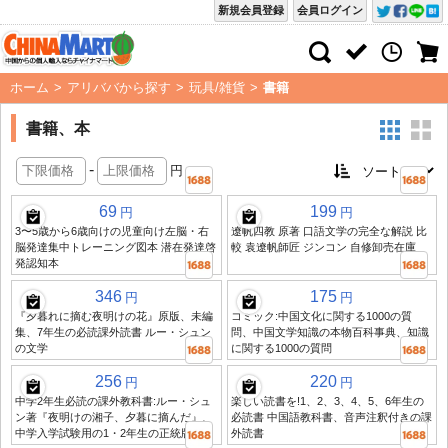
新規会員登録
会員ログイン
ホーム
>
アリババから探す
>
玩具/雑貨
>
書籍
書籍、本
-
円
69
199
円
円
3〜5歳から6歳向けの児童向け左脳・右
遼帆四教 原著 口語文学の完全な解説 比
脳発達集中トレーニング図本 潜在発達啓
較 袁遼帆師匠 ジンコン 自修卸売在庫
発認知本
346
175
円
円
『夕暮れに摘む夜明けの花』原版、未編
コミック:中国文化に関する1000の質
集、7年生の必読課外読書 ルー・シュン
問、中国文学知識の本物百科事典、知識
の文学
に関する1000の質問
256
220
円
円
中学2年生必読の課外教科書:ルー・シュ
楽しい読書を!1、2、3、4、5、6年生の
ン著『夜明けの湘子、夕暮に摘んだ』、
必読書 中国語教科書、音声注釈付きの課
中学入学試験用の1・2年生の正統版
外読書