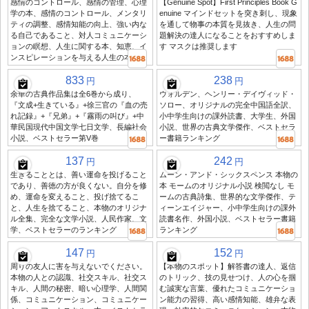
感情のコントロール、感情の管理、心理
【Genuine Spot】First Principles Book G
学の本、感情のコントロール、メンタリ
enuine マインドセットを突き刺し、現象
ティの調整、感情知能の向上、強い内な
を通して物事の本質を見抜き、人生の問
る自己であること、対人コミュニケーシ
題解決の達人になることをおすすめしま
ョンの瞑想、人生に関する本、知恵、イ
す マスクは推奨します
ンスピレーションを与える人生の本
833
238
円
円
余華の古典作品集は全6巻から成り、
ウォルデン、ヘンリー・デイヴィッド・
『文成+生きている』+徐三官の『血の売
ソロー、オリジナルの完全中国語全訳、
れ記録』+『兄弟』+『霧雨の叫び』+中
小中学生向けの課外読書、大学生、外国
華民国現代中国文学七日文学、長編社会
小説、世界の古典文学傑作、ベストセラ
小説、ベストセラー第V巻
ー書籍ランキング
137
242
円
円
生きることとは、善い運命を投げること
ムーン・アンド・シックスペンス 本物の
であり、善徳の方が良くない。自分を修
本 モームのオリジナル小説 検閲なし モ
め、運命を変えること、投げ捨てるこ
ームの古典詩集、世界的な文学傑作、テ
と、人生を捨てること、本物のオリジナ
ィーンエイジャー、小中学生向けの課外
ル全集、完全な文学小説、人民作家、文
読書名作、外国小説、ベストセラー書籍
学、ベストセラーのランキング
ランキング
147
152
円
円
周りの友人に害を与えないでください。
【本物のスポット】解答書の達人、返信
本物の人との認識、社交スキル、社交ス
のトリック、技の見せつけ、人の心を掴
キル、人間の秘密、暗い心理学、人間関
む誠実な言葉、優れたコミュニケーショ
係、コミュニケーション、コミュニケー
ン能力の習得、高い感情知能、雄弁な表