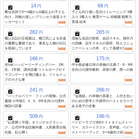
14
66
円
円
教育目的で3〜4歳から6歳以上の子ども
子ども向け違い見分けトレーニング 3冊
向け、20枚の楽しいプリンセス仮装ステ
入り 3冊入り 教育ゲーム 幼稚園 観察力
ッカーセット
育成 絵本
282
265
円
円
楊江伝記の正統版は、楊江氏による永遠
流暢な会話の技術、会話スキル、雄弁力
の優雅な書籍であり、著名な人物の伝記
の訓練、話すスキルの習得、対人コミュ
を収録しています
ニケーションの本、そして基礎ゼロ
166
175
円
円
全5巻:ハッピーリーディングバー、2年
中学校必修12本の本物の古典:7・8・9年
生、1学期、課外読書:リトルカープがド
生向けの課外教材、赤室の夢、西への旅
ラゴンゲートを飛び越える、リトルドッ
グの小さな家
241
286
円
円
『ハックルベリー・フィンの冒険』公式
『道徳経』の本物の原著と、人付き合い
書籍:小学校3、4、5、6年生向けの課外
のための哲学と中国学のベストセラーで
物語の読書
ある老子の全集
509
196
円
円
『紅星輝く中国』オリジナルクラシッ
ベイビーラブズ365ナイトタイムストー
ク、公式中学必読教科書、人民教育出版
リー、カラーイラスト、音声版、ベビー
社版、紅心輝く
ストーリーブック、3〜6歳向け絵本