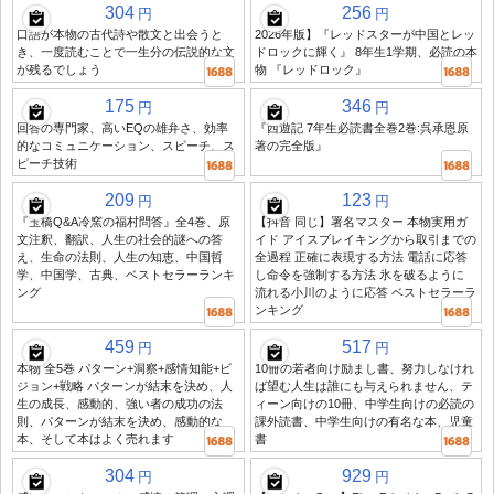
304
256
円
円
口語が本物の古代詩や散文と出会うと
2026年版】『レッドスターが中国とレッ
き、一度読むことで一生分の伝説的な文
ドロックに輝く』 8年生1学期、必読の本
が残るでしょう
物 『レッドロック』
175
346
円
円
回答の専門家、高いEQの雄弁さ、効率
『西遊記 7年生必読書全巻2巻:呉承恩原
的なコミュニケーション、スピーチ、ス
著の完全版』
ピーチ技術
209
123
円
円
『玉橋Q&A冷窯の福村問答』全4巻、原
【抖音 同じ】署名マスター 本物実用ガ
文注釈、翻訳、人生の社会的謎への答
イド アイスブレイキングから取引までの
え、生命の法則、人生の知恵、中国哲
全過程 正確に表現する方法 電話に応答
学、中国学、古典、ベストセラーランキ
し命令を強制する方法 氷を破るように
ング
流れる小川のように応答 ベストセラーラ
ンキング
459
517
円
円
本物 全5巻 パターン+洞察+感情知能+ビ
10冊の若者向け励まし書、努力しなけれ
ジョン+戦略 パターンが結末を決め、人
ば望む人生は誰にも与えられません、テ
生の成長、感動的、強い者の成功の法
ィーン向けの10冊、中学生向けの必読の
則、パターンが結末を決め、感動的な
課外読書、中学生向けの有名な本、児童
本、そして本はよく売れます
書
304
929
円
円