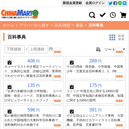
新規会員登録
会員ログイン
ホーム
>
アリババから探す
>
玩具/雑貨
>
書籍
>
百科事典
百科事典
-
円
406
289
円
円
カラーイラスト付き裸足フォークメソッ
十万の理由 - 珠音版、小学校版、中国青
ド、古典的な知恵、詳細な説明、実用的
少年・児童完全百科事典 1、2、3年
でわかりやすい家族生活百科事典
135
175
円
円
『世界の未解決の謎:小学校版』、ユース
コミック:中国文化に関する1000の質
探検・発見シリーズ、児童百科事典およ
問、中国文学知識の本物百科事典、知識
びポピュラーサイエンスブック
に関する1000の質問
596
391
円
円
私の最初の地理啓蒙の本、子供向けに書
小さな目はエンジニアリング車両、大型
かれた中国地理の大衆科学百科事典で、
機械、子供向けカラーイラスト百科事
送料無料付きの本物です
典、音声版、児童書97号