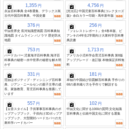
1,355
4,756
円
円
永楽百科事典 全4巻選集、デラックス版
[光光広] 中国児童百科事典(コレクターズ
古代中国百科事典、中国史書
版)- 余白カラー印刷 - 馬年新年版
376
256
円
円
中国世界史 長河知識壁画図 百科事典知
『フォレストレポート』全4巻本版、ビ
識地図 タイムライン パノラマ 歴史防水
アンキの4年生2学期向け大衆科学百科事
地図
典読書
753
1,713
円
円
ハードカバー:児童海洋百科事典:海洋百
アメリカ小児科学会育児百科事典 第8版
科事典の秘密—水中世界の秘密を解き明
アップグレード・改訂版 本物保証送料無
かす
料
331
181
円
円
范鄧はポジティブ・ディシニング百科事
本物の中国結び目図解百科事典 手作りの
典、ジアン・ニールセンの親子主導の成
68の基本織り方を手作りで解説する
長、家族教育、育児百科事典を推薦して
います
557
102
円
円
【豆音スタイル】子供軍事百科事典のポ
中国文化に関する1000の質問:文化知識
ップアップブック、子供向け3Dポップア
百科事典と伝統中国文化に関する選集
ップブック、大型開封ハードカバーの大
衆科学ハードカバー