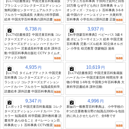
【CCTV読書推奨】中国児童百科集蔵版
ブリタニカ百科事典 子供向け質問と回答
ブラシエッジコレクターズエディション
10万冊 なぜ子ども向け 百科事典 キュリ
無料試験センターマニュアルステッカー
オシティズ・フルセット 百科事典 3-6-8
フルカラー知識成長 大衆向け科学図鑑
歳 中国のティーンエイジャー 大衆科学
絵本 中国光学百科事典の課外読書 SG
百科事典 小学生向け課外読書 正版
6,738
3,937
円
円
【CCTV読書推奨】中国児童百科集 コレ
【科学啓蒙百科事典】ベビーバス 3歳 4
クターズエディション ブラシエッジ コ
歳 ポピュラーサイエンス 絵本 中国児童
レクターズエディション ハードカバー
百科事典 児童パズル絵本 3D立体オルガ
フルカラー 児童成長科学書 絵本 課外活
ン 小学生 幼児教育 啓蒙物語 漫画
動 中国百科事典出版社 CCTV タイムオ
プティクス制作
4,935
10,619
円
円
【CCTV】タイムオプティクス 中国児童
【CCTV読書推奨】中国児童百科集蔵版
百科事典 コレクターズエディション ブ
ハードカバー 中国児童百科 時間光学 本
ラシエッジ コレクターズエディション
物小学校 1-6年生 中国青少年百科事典 大
ハードカバー フルカラー 知識成長科学
衆科学読書絵本 課外活動
読書絵本 課外読書 中国百科事典出版社
9,347
4,996
円
円
【スポット】中国児童百科集蔵版 コレク
新版の一般教育百科事典は、小中学校の
ターズエディション ハードカバー フル
8つの主要教養分野の知識点2000+を包括
カラー 知識成長 科学図鑑 課外教科書 読
的に向上させたもので、全8巻です
書光学 あらゆること オペレーション百
科事典セット 百科事典 CCTV推奨