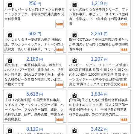
256
1,219
円
円
ハードカバー 子ども向けファン百科事典
子どもの好奇心百科事典シリーズ、ファ
コミックブック、小学校の課外読書本 児
ン百科事典、ポピュラーサイエンス教科
童科学普及
書、小学校2・3・4年生向けの課外教科
書
602
3,251
円
円
小さなミリタリー愛好家の視点:機械の
[制作:CCTV.com] 中国工程院の学者たち
謎、フルカラーイラスト、ティーン向け
が中国の子ども向けに編纂した中国地理
読解力、楽しい百科事典、コミック絵本
百科事典
2,189
1,207
円
円
張先生は、一般百科事典8巻、教室外で
ハッピー・リアル・チャイニーズ 常識 1
のソフトパワー育成、競争力向上、児童
000問 百科事典 常識 中国文化 中国文化
向け科学書、24のコア競争力向上、健全
の4つの傑作 1,000問 古典文学 常識 ティ
な人格のピーク育成を推奨しています。
ーンエイジャーと中小学生 課外読書 古
本物の本です
典史 常識コミックス 古代中国文化
5,618
1,834
円
円
【CCTV読書推奨】中国児童百科事典、
[豆音同] 子どもたちに世界総合百科事典
タイムオプティックコレクターズ版、ハ
のおすすめコミック版、張人文識字第一
ードカバー、フルカラー知識、成長、大
授業全8巻全セット、中国児童百科事典
衆科学読書、絵本、課外読書、中国百科
科学普及読書、24コア競争力向上
事典出版社
8,110
3,422
円
円