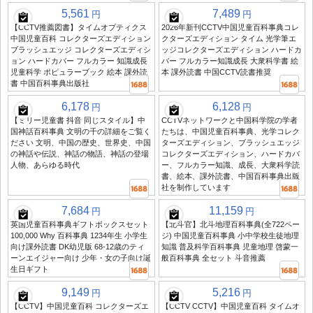
5,561
7,489
円
円
【CCTV推薦図書】タイムオプティクス
2026年新刊CCTV中国児童百科事典コレ
中国児童百科 コレクターズエディション
クターズエディション タイム 光学筆エ
ブラッシュエッジ コレクターズエディシ
ッジコレクターズエディション ハードカ
ョン ハードカバー フルカラー 知識成長
バー フルカラー知識成長 大衆科学書 絵
児童科学 ポピュラーブック 絵本 課外読
本 課外読書 中国CCTV読書推奨
書 中国百科事典出版社
6,178
6,128
円
円
【ミリー児童書 抖音 同じスタイル】中
CCTVネットワークと中国科学院の学者
国神話百科事典 文明の千の詳細をご覧く
たちは、中国児童百科事典、光学コレク
ださい 文明、中国の歴史、世界史、中国
ターズエディション、ブラッシュエッジ
の神話や伝説、神話の物語、神話の登場
コレクターズエディション、ハードカバ
人物、あらゆる時代
ー、フルカラー知識、成長、大衆科学読
書、絵本、課外読書、中国百科事典出版
社を制作しています
7,684
11,159
円
円
英国児童百科事典ギフトボックスセット
【北斗官】北斗地理百科事典(全722ペー
100,000 Why 百科事典 1234年生 小学生
ジ) 中国児童百科事典 小中学校生徒地理
向け課外読書 DK幼児版 68-12歳のティ
知識 普及科学百科事典 児童地理 啓蒙一
ーンエイジャー向け 少年・女の子向け誕
般百科事典 全セット 斗音推薦
生日ギフト
9,149
5,216
円
円
【CCTV】中国児童百科 コレクターズエ
【CCTV CCTV】中国児童百科 タイムオ