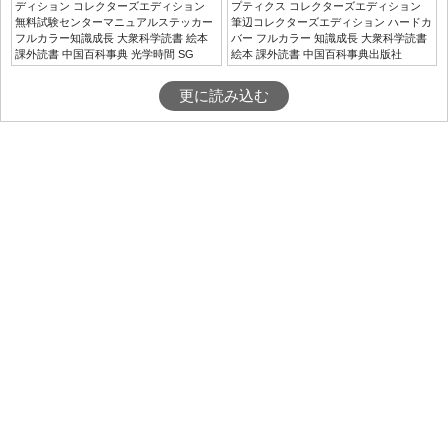
ディション コレクターズエディション
プティクス コレクターズエディション
無料試験センターマニュアルステッカー
筆辺コレクターズエディション ハードカ
フルカラー知識成長 大衆科学読書 絵本
バー フルカラー 知識成長 大衆科学読書
課外読書 中国百科事典 光学時間 SG
絵本 課外読書 中国百科事典出版社
更に読み込む