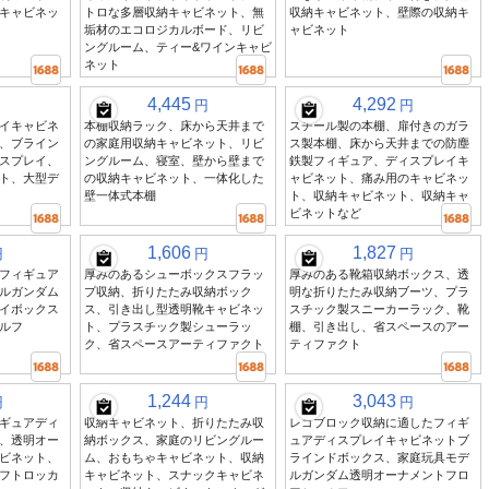
キャビネッ
トロな多層収納キャビネット、無
収納キャビネット、壁際の収納キ
垢材のエコロジカルボード、リビ
ャビネット
ングルーム、ティー&ワインキャビ
ネット
4,445
4,292
円
円
イキャビネ
本棚収納ラック、床から天井まで
スチール製の本棚、扉付きのガラ
、ブライン
の家庭用収納キャビネット、リビ
ス製本棚、床から天井までの防塵
スプレイ、
ングルーム、寝室、壁から壁まで
鉄製フィギュア、ディスプレイキ
ト、大型デ
の収納キャビネット、一体化した
ャビネット、痛み用のキャビネッ
壁一体式本棚
ト、収納キャビネット、収納キャ
ビネットなど
1,606
1,827
円
円
円
フィギュア
厚みのあるシューボックスフラッ
厚みのある靴箱収納ボックス、透
ルガンダム
プ収納、折りたたみ収納ボック
明な折りたたみ収納ブーツ、プラ
イボックス
ス、引き出し型透明靴キャビネッ
スチック製スニーカーラック、靴
ルフ
ト、プラスチック製シューラッ
棚、引き出し、省スペースのアー
ク、省スペースアーティファクト
ティファクト
1,244
3,043
円
円
円
ギュアディ
収納キャビネット、折りたたみ収
レゴブロック収納に適したフィギ
、透明オー
納ボックス、家庭のリビングルー
ュアディスプレイキャビネットブ
ビネット、
ム、おもちゃキャビネット、収納
ラインドボックス、家庭玩具モデ
フトロッカ
キャビネット、スナックキャビネ
ルガンダム透明オーナメントフロ