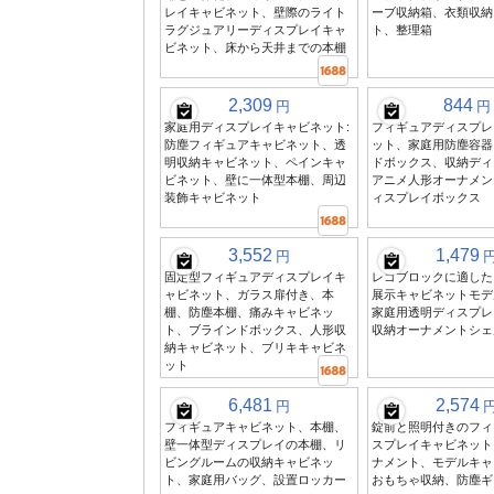
レイキャビネット、壁際のライト
ーブ収納箱、衣類収納
ラグジュアリーディスプレイキャ
ト、整理箱
ビネット、床から天井までの本棚
2,309
844
円
円
家庭用ディスプレイキャビネット:
フィギュアディスプレ
防塵フィギュアキャビネット、透
ット、家庭用防塵容器
明収納キャビネット、ペインキャ
ドボックス、収納ディ
ビネット、壁に一体型本棚、周辺
アニメ人形オーナメン
装飾キャビネット
ィスプレイボックス
3,552
1,479
円
固定型フィギュアディスプレイキ
レゴブロックに適した
ャビネット、ガラス扉付き、本
展示キャビネットモデ
棚、防塵本棚、痛みキャビネッ
家庭用透明ディスプレ
ト、ブラインドボックス、人形収
収納オーナメントシェ
納キャビネット、ブリキキャビネ
ット
6,481
2,574
円
フィギュアキャビネット、本棚、
錠前と照明付きのフィ
壁一体型ディスプレイの本棚、リ
スプレイキャビネット
ビングルームの収納キャビネッ
ナメント、モデルキャ
ト、家庭用バッグ、設置ロッカー
おもちゃ収納、防塵ギ