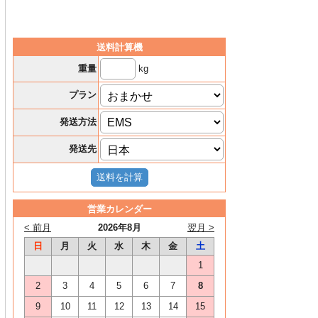
送料計算機
kg
重量
プラン
発送方法
発送先
営業カレンダー
< 前月
2026年8月
翌月 >
日
月
火
水
木
金
土
1
2
3
4
5
6
7
8
9
10
11
12
13
14
15