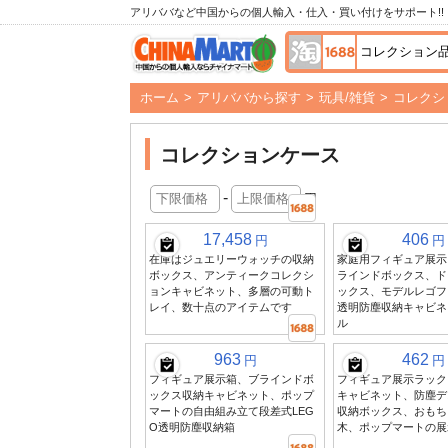
アリババなど中国からの個人輸入・仕入・買い付けをサポート!!
ホーム
>
アリババから探す
>
玩具/雑貨
>
コレクシ
コレクションケース
-
円
17,458
406
円
円
在庫はジュエリーウォッチの収納
家庭用フィギュア展示
ボックス、アンティークコレクシ
ラインドボックス、ド
ョンキャビネット、多層の可動ト
ックス、モデルレゴフ
レイ、数十点のアイテムです
透明防塵収納キャビネ
ル
963
462
円
円
フィギュア展示箱、ブラインドボ
フィギュア展示ラック
ックス収納キャビネット、ポップ
キャビネット、防塵デ
マートの自由組み立て段差式LEG
収納ボックス、おもち
O透明防塵収納箱
木、ポップマートの展