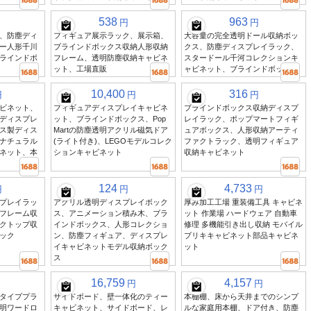
538
963
円
円
、防塵ディ
フィギュア展示ラック、展示箱、
大容量の完全透明ドール収納ボッ
ー人形千川
ブラインドボックス収納人形収納
クス、防塵ディスプレイラック、
ラインドボ
フレーム、透明防塵収納キャビネ
スタードール千河コレクションキ
ット、工場直販
ャビネット、ブラインドボックス
10,400
316
円
円
円
ビネット、
フィギュアディスプレイキャビネ
ブラインドボックス収納ディスプ
ディスプレ
ット、ブラインドボックス、Pop
レイラック、ポップマートフィギ
ス製ディス
Martの防塵透明アクリル磁気ドア
ュアボックス、人形収納アーティ
ナチュラル
(ライト付き)、LEGOモデルコレク
ファクトラック、透明フィギュア
ネット、本
ションキャビネット
収納キャビネット
124
4,733
円
円
円
プレイラッ
アクリル透明ディスプレイボック
厚み加工工場 重装備工具 キャビネ
フレーム収
ス、アニメーション積み木、ブラ
ット 作業場 ハードウェア 自動車
クトップ収
インドボックス、人形コレクショ
修理 多機能引き出し収納 モバイル
ック
ン、防塵フィギュア、ディスプレ
ブリキキャビネット部品キャビネ
イキャビネットモデル収納ボック
ット
ス
16,759
4,157
円
円
タイププラ
サイドボード、壁一体化のティー
本棚棚、床から天井までのシンプ
明ワードロ
キャビネット、サイドボード、レ
ルな家庭用本棚、ドア付き、防塵