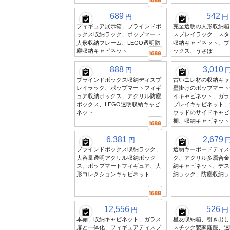
689
542
円
円
フィギュア展示箱、ブラインドボ
完全透明の人形収納箱
ックス収納ラック、ポップマート
スプレイラック、スタ
人形収納フレーム、LEGO透明防
収納キャビネット、ブ
塵収納キャビネット
ックス、うさぼ
888
3,010
円
ブラインドボックス収納ディスプ
古いニレ材の収納キャ
レイラック、ポップマートフィギ
壁掛けのポップマート
ュア収納ボックス、アクリル防塵
イキャビネット、ガラ
ボックス、LEGO透明収納キャビ
プレイキャビネット、
ネット
ウッドのサイドキャビ
棚、収納キャビネット
6,381
2,679
円
ブラインドボックス収納ラック、
透明キーボードディス
大容量透明アクリル収納ボック
ク、アクリル多層合金
ス、ポップマートフィギュア、人
納キャビネット、デス
形コレクションキャビネット
納ラック、防塵収納ラ
12,556
526
円
円
本棚、収納キャビネット、ガラス
星友収納箱、引き出し
扉と一体化、フィギュアディスプ
スチック製家庭服、透