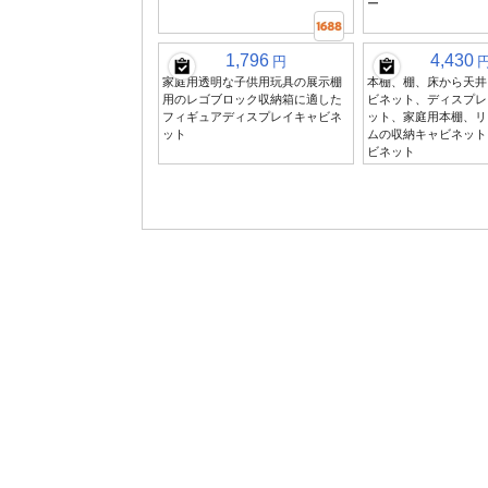
ー
1,796
4,430
円
家庭用透明な子供用玩具の展示棚
本棚、棚、床から天井
用のレゴブロック収納箱に適した
ビネット、ディスプレ
フィギュアディスプレイキャビネ
ット、家庭用本棚、リ
ット
ムの収納キャビネット
ビネット