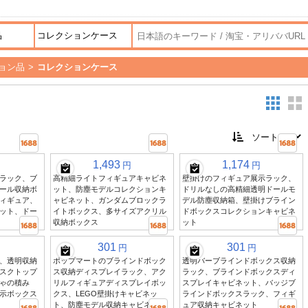
ョン品
>
コレクションケース
1,493
1,174
円
円
ラック、ブ
高精細ライトフィギュアキャビネ
壁掛けのフィギュア展示ラック、
ール収納ボ
ット、防塵モデルコレクションキ
ドリルなしの高精細透明ドールモ
ィギュア、
ャビネット、ガンダムブロックラ
デル防塵収納箱、壁掛けブライン
ット、ドー
イトボックス、多サイズアクリル
ドボックスコレクションキャビネ
収納ボックス
ット
301
301
円
円
、透明収納
ポップマートのブラインドボック
透明バーブラインドボックス収納
スクトップ
ス収納ディスプレイラック、アク
ラック、ブラインドボックスディ
ゃの積み
リルフィギュアディスプレイボッ
スプレイキャビネット、バッジブ
示ボックス
クス、LEGO壁掛けキャビネッ
ラインドボックスラック、フィギ
ト、防塵モデル収納キャビネット
ュア収納キャビネット