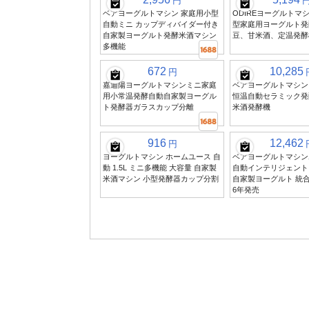
円
ベアヨーグルトマシン 家庭用小型
ODIREヨーグルトマ
自動ミニ カップディバイダー付き
型家庭用ヨーグルト発
自家製ヨーグルト発酵米酒マシン
豆、甘米酒、定温発酵
多機能
672
10,285
円
嘉迪陽ヨーグルトマシンミニ家庭
ベアヨーグルトマシン 
用小常温発酵自動自家製ヨーグル
恒温自動セラミック発
ト発酵器ガラスカップ分離
米酒発酵機
916
12,462
円
ヨーグルトマシン ホームユース 自
ベアヨーグルトマシン
動 1.5L ミニ多機能 大容量 自家製
自動インテリジェント
米酒マシン 小型発酵器カップ分割
自家製ヨーグルト 統合
6年発売