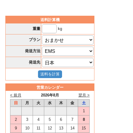
送料計算機
kg
重量
プラン
発送方法
発送先
営業カレンダー
< 前月
2026年8月
翌月 >
日
月
火
水
木
金
土
1
2
3
4
5
6
7
8
9
10
11
12
13
14
15