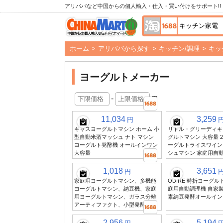
アリババなど中国からの個人輸入・仕入・買い付けをサポート!!
ホーム
>
アリババから探す
>
キッチン/調理
>
キッ
ヨーグルトメーカー
-
円
11,034
3,259
円
キャスヨーグルトマシン ホーム 小
リトル・グリーディキ
型自動米酒マッシュ ナト マシン
グルトマシン 大容量 2
ヨーグルト発酵機 オールインワン
ーグルトライスワイン
大容量
シュマシン 家庭用自
1,018
3,651
円
家庭用ヨーグルトマシン、多機能
ODIRE 時折ヨーグル
ヨーグルトマシン、納豆機、家庭
庭用自動調理機 自家
用ヨーグルトマシン、ガラス分離
素納豆発酵オールイン
アーティファクト、小型発酵器
2,956
5,194