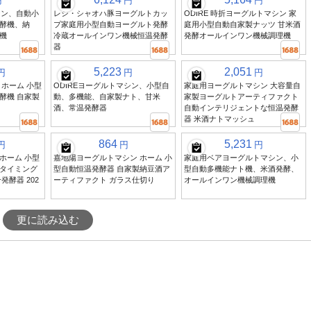
円
円
円
シン、自動小
レシ・シャオハ豚ヨーグルトカッ
ODIRE 時折ヨーグルトマシン 家
酵機、納
プ家庭用小型自動ヨーグルト発酵
庭用小型自動自家製ナッツ 甘米酒
機
冷蔵オールインワン機械恒温発酵
発酵オールインワン機械調理機
器
5,223
2,051
円
円
円
ホーム 小型
ODIREヨーグルトマシン、小型自
家庭用ヨーグルトマシン 大容量自
酵機 自家製
動、多機能、自家製ナト、甘米
家製ヨーグルトアーティファクト
酒、常温発酵器
自動インテリジェントな恒温発酵
器 米酒ナトマッシュ
864
5,231
円
円
円
ホーム 小型
嘉地陽ヨーグルトマシン ホーム 小
家庭用ベアヨーグルトマシン、小
タイミング
型自動恒温発酵器 自家製納豆酒ア
型自動多機能ナト機、米酒発酵、
発酵器 202
ーティファクト ガラス仕切り
オールインワン機械調理機
更に読み込む