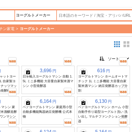
チン家電
>
ヨーグルトメーカー
3,696
616
円
円
円
ャットヨー
日本輸入ヨーグルトマシン 自動 1.
ヨーグルトマシン ホームオートマ
L 自家製ヨ
5L ミニ多機能 大容量自家製米酒マ
チック 1L ミニ多機能 大容量自家
 ナッツマッ
シン 小型発酵器
製米酒マシン 納豆発酵器カップ分
動発酵機
割
6,164
6,130
円
円
円
トマシン 家
ベアヨーグルトマシン 家庭用小型
ベアヨーグルトマシン ホーム 小型
製米酒醸造酵
自動多機能陶器納豆発酵機 公式本
自動手作り箱型ヨーグルト洗い 洗
ワンマシン
物
い出し マルチファンクション発酵
器
6,124
5,164