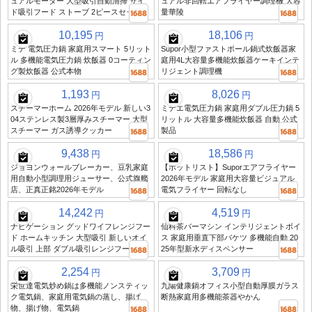
ュアルモーター 大型吸引自動清掃 サイ
ュアル非回転エアフライヤー調理機 大容
ド吸引フード ストーブ 2ピースセット
量華陵
10,195
18,106
円
円
ミデ 電気圧力鍋 家庭用スマート 5リット
Supor小型ファストボール鍋式炊飯器家
ル 多機能電気圧力鍋 炊飯器 0コーティン
庭用4L大容量多機能炊飯器ケーキインテ
グ製炊飯器 公式本物
リジェント調理機
1,193
8,026
円
円
スチーマーホーム 2026年モデル 新しい3
ミデエ電気圧力鍋 家庭用ダブル圧力鍋 5
04ステンレス製3層厚みスチーマー 大型
リットル 大容量多機能炊飯器 自動 公式
スチーマー ガス誘導クッカー
製品
9,438
18,586
円
円
ジョヨンウォールブレーカー、豆乳家庭
【ホットリスト】Suporエアフライヤー
用自動小型調理用ジューサー、公式旗艦
2026年モデル 家庭用大容量ビジュアル
店、正真正銘2026年モデル
電気フライヤー 回転なし
14,242
4,519
円
円
ナビゲーション グッドワイフレンジフー
仙科茶バーマシン インテリジェントボイ
ド ホームキッチン 大型吸引 新しいオイ
ス 家庭用垂直下部バケツ 多機能自動 20
ル吸引 上部 ダブル吸引レンジフード
25年型新水ディスペンサー
2,254
3,709
円
円
栄世達電気炒め鍋は多機能ノンスティッ
九陽健康鍋オフィス小型自動厚膜ガラス
ク電気鍋、家庭用電気鍋の蒸し、揚げ
断熱家庭用多機能茶器やかん
物、揚げ物、電気鍋