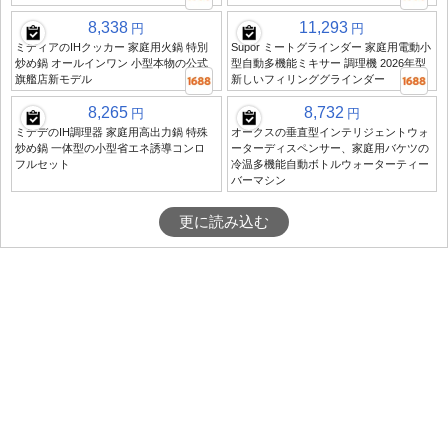
8,338
11,293
円
円
ミディアのIHクッカー 家庭用火鍋 特別
Supor ミートグラインダー 家庭用電動小
炒め鍋 オールインワン 小型本物の公式
型自動多機能ミキサー 調理機 2026年型
旗艦店新モデル
新しいフィリンググラインダー
8,265
8,732
円
円
ミデデのIH調理器 家庭用高出力鍋 特殊
オークスの垂直型インテリジェントウォ
炒め鍋 一体型の小型省エネ誘導コンロ
ーターディスペンサー、家庭用バケツの
フルセット
冷温多機能自動ボトルウォーターティー
バーマシン
更に読み込む