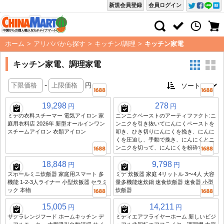
新規会員登録
会員ログイン
ホーム
>
アリババから探す
>
キッチン/調理
>
キッチン家電
キッチン家電、調理家電
-
円
19,298
278
円
円
ミデの衣料スチーマー 電気アイロン 家
ニンニクペーストのアーティファクト:ニ
庭用衣料店 2026年 新型オールインワン
ンニクを引き抜いてにんにくペーストを
スチームアイロン 衣類アイロン
叩き、ひき切りにんにくを挽き、にんに
くを圧迫し、手動で挽き、にんにくとニ
ンニクを切って、にんにくを粉砕する
18,848
9,798
円
円
スポールミニ炊飯器 家庭用スマート 多
ミデ 炊飯器 家庭 4リットル 3〜4人 大容
機能 1-2-3人ライナー 小型炊飯器 セラミ
量多機能速炊鍋 速食炊飯器 速食器 小型
ック 本物
炊飯器
15,005
14,211
円
円
サクラレンジフード ホームキッチン デ
ミディエアフライヤーホーム 新しいビジ