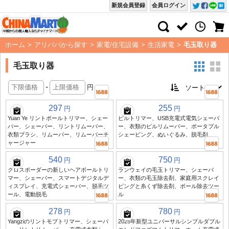
新規会員登録
会員ログイン
ホーム
>
アリババから探す
>
家電/住宅設備
>
生活家電
>
毛玉取り器
毛玉取り器
-
円
297
255
円
円
Yuan Ye リントボールトリマー、シェー
ピルトリマー、USB充電式電気シェーバ
バー、シェーバー、リントリムーバー、
ー、衣類のピルリムーバー、ポータブル
衣類ブラシ、リムーバー、リムーバーチ
シェービング、ぬいぐるみ、脱毛剤
ャージャー
540
750
円
円
クロスボーダーの新しいヘアボールトリ
ランウェイの毛玉トリマー、シェーバ
マー、シェーバー、スマートデジタルデ
ー、衣類の毛玉除去剤、家庭用スクレイ
ィスプレイ、充電式シェーバー、脱毛ツ
ピングと糸くず除去剤、ボール除去ツー
ール、電動脱毛
ル
278
780
円
円
Yangziのリントモブトリマー、シェーバ
2025年新型ユニバーサルシンプルダブル