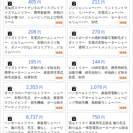
405
211
円
円
充電式スマートデジタルディスプレイフ
ジンジェンシェーバー、リントリントマ
ァズマムトリマー、携帯家庭用、衣類の
シン、リバーナー、充電式シェーバー、
毛玉や傷つけ、シェービングおよび脱毛
ガーメントピルリムーバー、セーターピ
ツール
ルリムーバー、卸売
208
270
円
円
ファズトリマー、充電式ホームシェーバ
クロスボーダーの燕軒高吸引電動毛ずく
ー、ピルリムーバー、衣類のホコリ取
ずトリマー、充電式衣類セーターシェー
り、ダメージのないホコリブラシ、ピル
バー、透明コンパートメントシェーバー
リムーバー
195
144
円
円
ファズトリマー、衣類の糸くず除去剤、
ピルトリマー、USB充電式、携帯用綿毛
携帯セーターシェーバー、家庭用充電式
虫吸引機、綿毛虫削り、布地綿くず除去
綿毛虫除去、在庫卸売
装置、卸売
2,353
1,076
円
円
オークスのヘアボールトリマー、シェー
ヘアボールトリマー、家庭用電動シェー
バー、衣類の毛玉、ボール除去、家庭用
バー、ヘアボールリムーバー、シェービ
スクレイピング・脱毛機械、ボール除去
ング用脱毛機、風船吸引シェーバー
アーティファクト
6,737
750
円
円
ヘアボールトリマー、家庭用シェーバ
毛玉トリマー 家庭用毛玉除去 服の毛玉
ー、服の毛玉、毛玉、傷なし、シェービ
剃り込み 一体型電気セーターボール除去
ングセーター、毛玉のアーティファク
のアーティファクト