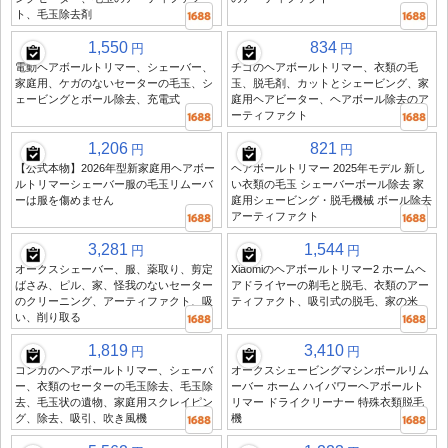
ト、毛玉除去剤
1,550
834
円
円
電動ヘアボールトリマー、シェーバー、
チゴのヘアボールトリマー、衣類の毛
家庭用、ケガのないセーターの毛玉、シ
玉、脱毛剤、カットとシェービング、家
ェービングとボール除去、充電式
庭用ヘアビーター、ヘアボール除去のア
ーティファクト
1,206
821
円
円
【公式本物】2026年型新家庭用ヘアボー
ヘアボールトリマー 2025年モデル 新し
ルトリマーシェーバー服の毛玉リムーバ
い衣類の毛玉 シェーバーボール除去 家
ーは服を傷めません
庭用シェービング・脱毛機械 ボール除去
アーティファクト
3,281
1,544
円
円
オークスシェーバー、服、薬取り、剪定
Xiaomiのヘアボールトリマー2 ホームヘ
ばさみ、ピル、家、怪我のないセーター
アドライヤーの剃毛と脱毛、衣類のアー
のクリーニング、アーティファクト、吸
ティファクト、吸引式の脱毛、家の米
い、削り取る
1,819
3,410
円
円
コンカのヘアボールトリマー、シェーバ
オークスシェービングマシンボールリム
ー、衣類のセーターの毛玉除去、毛玉除
ーバー ホーム ハイパワーヘアボールト
去、毛玉状の遺物、家庭用スクレイピン
リマー ドライクリーナー 特殊衣類脱毛
グ、除去、吸引、吹き風機
機