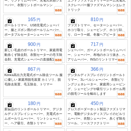
ー、リントリムーバー、充電式衣類シェ
エンドファズマムトリマーホーム充電式
ーバー、衣類リントボールマシン
スクレーパー服ファズマムマシンエレク
トリック
165
810
円
円
ボールトリマー、USB充電式シェーバ
ファズトリマー、セーターシェーバー、
ー、服とズボン用のボールリムーバー、
ホコリ取り、シェービング、ホコリ貼
ポータブルセーターシェーバー
り、ローラー紙、冬服ヘアビータ
900
717
円
円
新しい毛皮のボールトリマー、家庭用電
シェーバー、ガーメントボールリムーバ
動糸くず除去剤、衣類セーターの毛玉除
ー、シェーバー、布地のホコリ抜き、ヘ
去剤、充電式シェーバーの直接配送
アリムーバー、INSのリントリマー
867
366
円
円
Konka高出力充電式ボール除去ツール 服
デジタルディスプレイのリントボールト
に優しい 家庭用脱毛装置 カミソリ、脱
リマー、3レベルシェーバー、衣類ピリ
毛除去装置、毛玉除去、トリマー
ングジェネレーター、家庭用シェービン
グ、シェービングや吸引リントボール用
の脱毛ツールを輸出します
180
450
円
円
新製品のリントボールトリマー、デジタ
クロスボーダーホット製品ファズトリマ
ルディスプレイシェーバー、充電式ホー
ー、電動デジタルディスプレイのピルリ
ムボールリムーバー、リントシェーバ
ムーバー、衣類シェーバー、糸くず除去
ー、ヘア吸引、衣類トリマー
ツール、ソースファクトリー