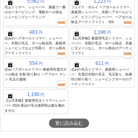
5,562
1,223
円
円
毛玉トリマー、シェーバー、家庭で一番
フェイケ・ボルイ ヘアボールトリマー、
のセーターピリング、電動ボール除去、
家庭用シェーバー、衣類ヘアボールピリ
シェービングとヘアリング
ング、ピリングリムーバー、ヘアボール
除去アーティファクト、926
483
1,196
円
円
志高のヘアボールトリマー、シェーバ
【公式本物】家庭用毛玉トリマー、シェ
ー、衣類の毛玉、ボール除去剤、家庭用
ーバー、衣類の毛玉、ボール除去、衣服
シェービングおよび毛取り、ボール除去
にダメージなし、ボール除去のアーティ
アーティファクト
ファクト
554
611
円
円
志高ヘアボールトリマー 家庭用充電式ボ
志高の毛玉トリマー、家庭用シェーバ
ール除去 衣類 削り剃り ヘアブロー マシ
ー、充電式衣類の毛玉、毛玉取り、粘着
ン 毛玉の遺物
性の削り取り、シェービングボールのア
ーティファクト
1,190
円
【公式本物】家庭用毛玉トリマーシェー
バー 2026 新品の毛玉落胆剤は服を傷め
ません
更に読み込む