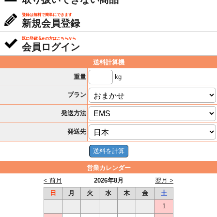
登録は無料で簡単にできます
新規会員登録
既に登録済みの方はこちらから
会員ログイン
送料計算機
kg
重量
プラン
発送方法
発送先
営業カレンダー
< 前月
2026年8月
翌月 >
日
月
火
水
木
金
土
1