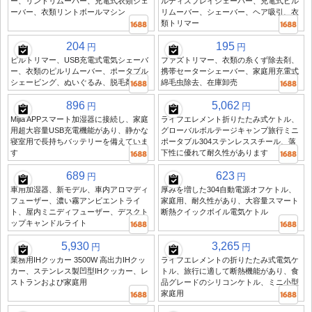
ー、リントリムーバー、充電式衣類シェ
ルディスプレイシェーバー、充電式ピル
ーバー、衣類リントボールマシン
リムーバー、シェーバー、ヘア吸引、衣
類トリマー
204
195
円
円
ピルトリマー、USB充電式電気シェーバ
ファズトリマー、衣類の糸くず除去剤、
ー、衣類のピルリムーバー、ポータブル
携帯セーターシェーバー、家庭用充電式
シェービング、ぬいぐるみ、脱毛剤
綿毛虫除去、在庫卸売
896
5,062
円
円
Mijia APPスマート加湿器に接続し、家庭
ライフエレメント折りたたみ式ケトル、
用超大容量USB充電機能があり、静かな
グローバルボルテージキャンプ旅行ミニ
寝室用で長持ちバッテリーを備えていま
ポータブル304ステンレススチール、落
す
下性に優れて耐久性があります
689
623
円
円
車用加湿器、新モデル、車内アロマディ
厚みを増した304自動電源オフケトル、
フューザー、濃い霧アンビエントライ
家庭用、耐久性があり、大容量スマート
ト、屋内ミニディフューザー、デスクト
断熱クイックボイル電気ケトル
ップキャンドルライト
5,930
3,265
円
円
業務用IHクッカー 3500W 高出力IHクッ
ライフエレメントの折りたたみ式電気ケ
カー、ステンレス製凹型IHクッカー、レ
トル、旅行に適して断熱機能があり、食
ストランおよび家庭用
品グレードのシリコンケトル、ミニ小型
家庭用