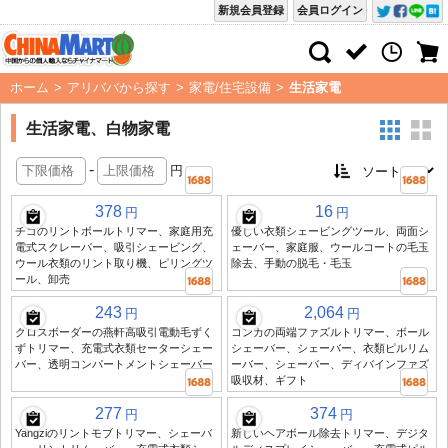
新規会員登録
会員ログイン
ホーム
>
アリババから探す
>
家電/住宅設備
>
生活家電
生活家電、白物家電
-
円
378
16
円
円
チゴのリントボールトリマー、家庭用充
優しい衣類シェービングツール、両面シ
電式スクレーパー、吸引シェービング、
ェーバー、家庭服、ウールコートの毛玉
ウール衣類のリント取り機、ピリングツ
除去、手動の脱毛・毛玉
ール、卸売
243
2,064
円
円
クロスボーダーの燕軒高吸引電動毛ずく
コンカの両端ファズルトリマー、ボール
ずトリマー、充電式衣類セーターシェー
シェーバー、シェーバー、衣類ピルリム
バー、透明コンパートメントシェーバー
ーバー、シェーバー、ディバインファズ
吸収材、ギフト
277
374
円
円
Yangziのリントモブトリマー、シェーバ
新しいヘアボール除去トリマー、デジタ