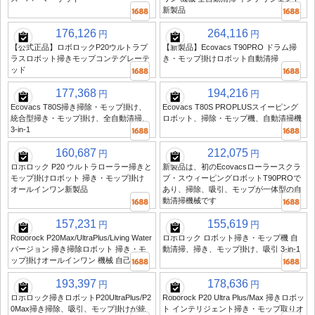
新製品
176,126
264,116
円
円
【公式正品】ロボロックP20ウルトラプ
【新製品】Ecovacs T90PRO ドラム掃
ラスロボット掃きモップコンテグレーテ
き・モップ掛けロボット自動清掃
ッド
177,368
194,216
円
円
Ecovacs T80S掃き掃除・モップ掛け、
Ecovacs T80S PROPLUSスイーピング
統合型掃き・モップ掛け、全自動清掃、
ロボット、掃除・モップ機、自動清掃機
3-in-1
160,687
212,075
円
円
ロボロック P20 ウルトラローラー掃きと
新製品は、初のEcovacsローラースクラ
モップ掛けロボット 掃き・モップ掛け
ブ・スウィーピングロボットT90PROで
オールインワン新製品
あり、掃除、吸引、モップが一体型の自
動清掃機械です
157,231
155,619
円
円
Roborock P20Max/UltraPlus/Living Water
ロボロック ロボット掃き・モップ機 自
バージョン 掃き掃除ロボット 掃き・モ
動清掃、掃き、モップ掛け、吸引 3-in-1
ップ掛けオールインワン 機械 自己清掃
193,397
178,636
円
円
ロボロック掃きロボットP20UltraPlus/P2
Roborock P20 Ultra Plus/Max 掃きロボッ
0Max掃き掃除、吸引、モップ掛けが統
ト インテリジェント掃き・モップ取りオ