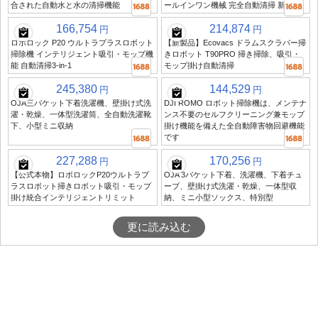
合された自動水と水の清掃機能
ールインワン機械 完全自動清掃 新製品
166,754
214,874
円
円
ロボロック P20 ウルトラプラスロボット
【新製品】Ecovacs ドラムスクラバー掃
掃除機 インテリジェント吸引・モップ機
きロボット T90PRO 掃き掃除、吸引・
能 自動清掃3-in-1
モップ掛け自動清掃
245,380
144,529
円
円
OJA三バケット下着洗濯機、壁掛け式洗
DJI ROMO ロボット掃除機は、メンテナ
濯・乾燥、一体型洗濯筒、全自動洗濯靴
ンス不要のセルフクリーニング兼モップ
下、小型ミニ収納
掛け機能を備えた全自動障害物回避機能
です
227,288
170,256
円
円
【公式本物】ロボロックP20ウルトラプ
OJA 3バケット下着、洗濯機、下着チュ
ラスロボット掃きロボット吸引・モップ
ーブ、壁掛け式洗濯・乾燥、一体型収
掛け統合インテリジェントリミット
納、ミニ小型ソックス、特別型
更に読み込む