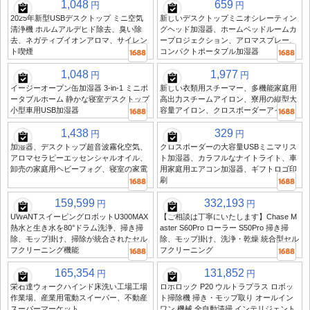
1,048
659
円
円
2025年新型USBデスクトップ ミニ空気
新しいデスクトップミニオシレーティン
清浄機 ホルムアルデヒド除去、臭い除
グヘッド加湿器、ホームベッドルームカ
去、ネガティブイオンアロマ、サイレン
ープロジェクション、アロマスプレー、
ト喫煙
コンパクトポータブル加湿器
1,048
1,977
円
円
イージーオープン缶加湿器 3-in-1 ミニポ
新しい衣類用スチーマー、多機能家庭用
ータブルホーム 静かな寝室デスクトップ
高出力スチームアイロン、寮用の縦型大
小型車用USB加湿器
容量アイロン、クロスボーダーアイロン
1,438
329
円
円
加湿器、デスクトップ超音波霧化空気、
クロスボーダーの大容量USBミニマリス
アロマセラピーエッセンシャルオイル、
ト加湿器、カラフルなナイトライト、車
卸売の家庭用ヘビーフォグ、寝室の家電
用家庭用エアコン加湿器、ギフトロゴ印
刷
159,599
332,193
円
円
UWANTスイーピングロボットU300MAX
【ご相談は丁寧にいたします】Chase M
熱水と生き水を80°ドラム洗浄、掃き掃
aster S60Pro ローラー S50Pro 掃き掃
除、モップ掛け、掃除が統合されたセル
除、モップ掛け、洗浄・乾燥 統合型セル
フクリーニング機能
フクリーニング
165,354
131,852
円
円
栄石達ウォークハインド床洗い工場工場
ロボロック P20 ウルトラプラス ロボッ
作業場、産業用電動スイーパー、不動産
ト掃除機 掃き・モップ取り オールイン
スーパーマーケット
ワン 機械 全自動清掃 インテリジェント