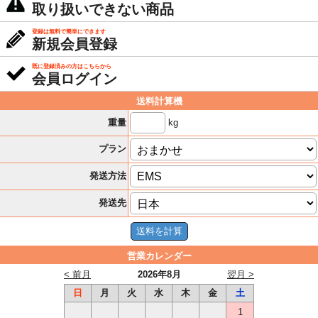
取り扱いできない商品
登録は無料で簡単にできます
新規会員登録
既に登録済みの方はこちらから
会員ログイン
送料計算機
kg
重量
プラン
発送方法
発送先
営業カレンダー
< 前月
2026年8月
翌月 >
日
月
火
水
木
金
土
1