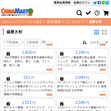
新規会員登録
会員ログイン
ホーム
>
アリババから探す
>
美容/健康
>
デンタルケア
>
歯磨き粉
歯磨き粉
-
円
1,633
1,330
円
円
【何宇推薦】大人用百溪香水歯磨き粉は
シュケアミノ酸歯磨き粉は歯茎、ホワイ
明るく、長持ち、香り、口臭、アミノ
トニング、黄ばみ、口臭、成人男性向け
酸、低フッ素
フラッグシップ、大体重のケアに効果的
です
511
2,094
円
円
クレスト3D眩いホワイトニングデュアル
マーヴィス イタリア輸入ミント 歯磨き
アクション歯磨き粉フレッシュブレス大
粉 白 フレッシュ ブライトホワイト 歯茎
人ファミリーコンビネーションの手頃な
保護記念品 公式本物
価格の本物製品
1,521
1,546
円
円
BOPカラー修復、ホワイトニング、フッ
コルゲート パープルカラー修復のホワイ