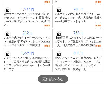
店
1,537
781
円
円
ダーリー・ハオライ オリジナル 黒歯磨
シュケアミノ酸歯磨き粉のホワイトニン
き粉 ウルトラホワイトミント 重曹 呼気
グ、黄ばみ、口臭、成人男性向け特製本
止めフッ素 アダルトフレッシュ 公式 正
物公式旗艦店、大きな体重
品
212
768
円
円
シュケ公式ブライトティースホワイトミ
【華晨雨 同じスタイル】大人向けハーフ
ント歯磨き粉210gフレッシュマウスマイ
ホワイトニング歯磨き粉、フレッシュな
ルドホワイトホワイト歯磨き粉
口臭、口臭の除去、公式の本物製品
1,225
601
円
円
シャオ・ジャンと同じシュク酵素ホワイ
重曹、ホワイトニング歯磨き粉、成人プ
トニング歯磨き粉は黄ばんだ新鮮な重曹
ロバイオティクス酵素、黄ばみ、口臭、
のフラッグシップの本物ベストセラーリ
速効性ホワイトウォッシュ、ホワイトニ
ストです
ング、防蛾剤、新鮮な口臭
更に読み込む