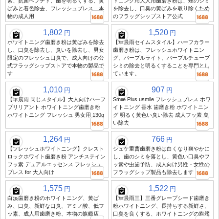
素、抗菌ペプチド、歯を明るくする、黄
トニング用大人用歯磨き粉は、煙のシミ
ばみと着色除去、フレッシュブレス、本
を除去し、口臭の黄ばみを取り除くため
物の成人用
のフラッグシップストア公式
1,802
1,520
円
円
ホワイトニング歯磨き粉は黄ばみを除去
【華晨雨セイムスタイル】ハーフカラー
し、口臭を除去し、臭いを除去し、男女
歯磨き粉は、フレッシュホワイトニン
限定のフレッシュ口臭で、成人向けの公
グ、パープルライト、パープルチューブ
式フラッグシップストアで本物の製品で
シミの除去と明るくすることを専門とし
す
ています。
1,010
907
円
円
【華晨雨 同じスタイル】大人向けハーフ
Smile Plus usmile フレッシュブレス ホワ
ブリリアント ホワイトニング歯磨き粉
イトニング 香水 歯磨き粉 ホワイトニン
ホワイトニング フレッシュ 男女用 130g
グ 明るく黄色い臭い除去 成人フッ素 臭
い除去
1,264
766
円
円
【フレッシュホワイトニング】クレスト
シュケ重曹歯磨き粉は白くなり爽やかに
ロックホワイト歯磨き粉 アンチステイン
し、歯のシミを落とし、黄色い口臭やフ
フッ素 デュアルエッセンス フレッシュ
ッ素や虫歯予防、成人向け男性・女性の
ブレス for 大人向け
フラッグシップ製品も除去します
1,575
1,522
円
円
白溪歯磨き粉のホワイトニング、黄ば
【華晨雨三】三番グレープシード歯磨き
み、口臭、新鮮な口臭、アミノ酸、低フ
粉ホワイトニング、長持ちする新鮮さ、
ッ素、成人用歯磨き粉、本物の旗艦店
口臭を良くする、ホワイトニングの旗艦