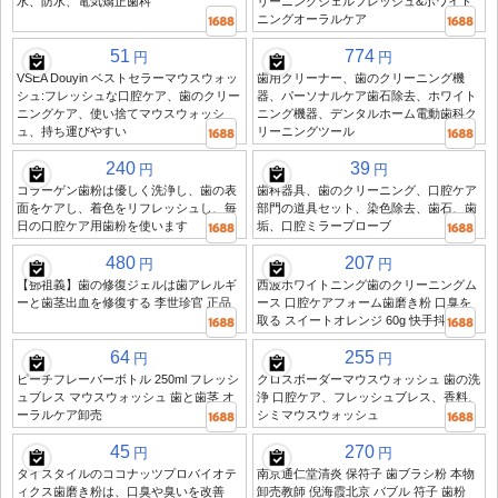
水、防水、電気矯正歯科
リーニングジェルフレッシュ&ホワイト
ニングオーラルケア
51
774
円
円
VSEA Douyin ベストセラーマウスウォッ
歯用クリーナー、歯のクリーニング機
シュ:フレッシュな口腔ケア、歯のクリー
器、パーソナルケア歯石除去、ホワイト
ニングケア、使い捨てマウスウォッシ
ニング機器、デンタルホーム電動歯科ク
ュ、持ち運びやすい
リーニングツール
240
39
円
円
コラーゲン歯粉は優しく洗浄し、歯の表
歯科器具、歯のクリーニング、口腔ケア
面をケアし、着色をリフレッシュし、毎
部門の道具セット、染色除去、歯石、歯
日の口腔ケア用歯粉を使います
垢、口腔ミラープローブ
480
207
円
円
【鄧祖義】歯の修復ジェルは歯アレルギ
西波ホワイトニング歯のクリーニングム
ーと歯茎出血を修復する 李世珍官 正品
ース 口腔ケアフォーム歯磨き粉 口臭を
取る スイートオレンジ 60g 快手抖音
64
255
円
円
ピーチフレーバーボトル 250ml フレッシ
クロスボーダーマウスウォッシュ 歯の洗
ュブレス マウスウォッシュ 歯と歯茎 オ
浄 口腔ケア、フレッシュブレス、香料、
ーラルケア卸売
シミマウスウォッシュ
45
270
円
円
タイスタイルのココナッツプロバイオテ
南京通仁堂清炎 保符子 歯ブラシ粉 本物
ィクス歯磨き粉は、口臭や臭いを改善
卸売教師 倪海霞北京 バブル 符子 歯粉