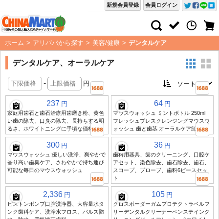
新規会員登録
会員ログイン
ホーム
>
アリババから探す
>
美容/健康
>
デンタルケア
デンタルケア、オーラルケア
-
円
237
64
円
円
家庭用歯石と歯石治療用歯磨き粉、黄色
マウスウォッシュ ミントボトル 250ml
い歯の除去、口臭の除去、長持ちする明
フレッシュブレスクレンジングマウスウ
るさ、ホワイトニングに手頃な価格で
ォッシュ 歯と歯茎 オーラルケア卸売
300
36
円
円
マウスウォッシュ:優しい洗浄、爽やかで
歯科用器具、歯のクリーニング、口腔ケ
香り高い歯臭ケア、さわやかで持ち運び
アセット、染色除去、歯石除去、歯石、
可能な毎日のマウスウォッシュ
スコープ、プローブ、歯科6ピースセッ
ト
2,336
105
円
円
ピストンポンプ口腔洗浄器、大容量水タ
クロスボーダーガムプロテクトラベルフ
ンク歯科ケア、洗浄水フロス、パルス防
リーデンタルクリーナーペンステインク