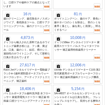
し、口腔ケアや歯科ケアの拠点となって
います
16
81
円
円
歯のクリーニング、歯石除去ナノスポン
ホワイトニングペン、歯のケア、黄色い
ジワイプ、着色除去ツール、口腔ケアク
歯やタバコのシミを除去し、茶のシミを
リーニングツール、歯のクリーニングツ
素早く落とし、歯を美しく清潔し、明る
ール
くするペン
4,873
10,008
円
円
ドイツから輸入された原料であるホワイ
ドイツのBilax デンタルイリゲーター 家
トニング歯磨き粉には、フッ素、黄ば
庭用スケーラー パルス ウォーターフロ
み、口臭、歯のシミ、結石、煙のシミ、
ッサー 矯正歯用特殊歯用クリーナー
速効性のホワイトニング、そして新鮮な
口臭が含まれています
27,617
12,006
円
円
Ravo Jetデンタルイリゲーター電動歯ブ
Usmile デンタルイリゲーター C10S 第2
ラシ2-in-1歯科灌割器ポータブルウォー
世代家庭用ポータブルウォーターフロッ
ターフロッサー、アーティファクトクリ
サー 矯正歯科用歯科クリーニング機器
ーニング、矯正歯科
18,406
5,154
円
円
バイエルポータブル歯科洗浄器 水フロー
SAYMEET オーラルセカンダリーエッセ
ッサー 家庭用電気スケーラー 矯正歯 特
ンシャルオイルは口臭を洗浄し、フレッ
殊歯 口腔クリーニングアーティファクト
シュブレスをケアし、長持ちする爽快さ
を保つ