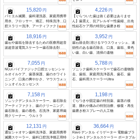
15,820
4,226
円
円
バイエル滅菌、歯科灌洗器、家庭用携帯
【ぐらついた歯は抜く必要はありませ
用水、フロッサー、矯正、特殊洗浄、口
ん】歯震え、抗アレルギー性歯縮、出血
腔スラリー洗浄、アーティファクト
性結石ケア用の特別な歯磨き粉
18,916
3,952
円
円
歯石や歯垢を除去するための医療用超音
歯石除去剤:溶けるマウスウォッシュ、速
波超音波電気スケーラー歯石除去剤
効性のある歯石除去、口臭、歯垢、黄色
い歯、白い歯、清掃の遺物
7,055
5,788
円
円
NOJi バイファジック口腔エッセンシャ
ソニック歯科スケーラーで歯石の遺物除
ルオイルケア、歯茎保護、歯のホワイト
去、歯垢、家庭用洗浄器具、歯石、歯
ニング、口臭の爽やかさ、マウスウォッ
石、歯科用スケーラーUltra
シュオイルエッセンス
7,158
1,198
円
円
ソニックデンタルスケーラー、歯石除去
ぐらつきや固定歯の特別薬、歯茎の後
アーティファクト、歯のクリーニング、
退、腫れや痛みの特別治療、修復・再生
歯石除去、歯の着色、石洗浄、家庭用歯
歯磨き粉スプレーの人工物
用クリーナー、ウルトラ
12,131
36,664
円
円
通世シャオヤン歯科洗浄器、家庭用携帯
Ravo デンタル イリゲーター 電動歯ブラ
滅菌スケーラー、歯科口腔洗浄矯正用特
シ 2-in-1 デンタルスケーラー ポータブル