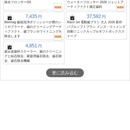
殊水フロッサーO5
ウォーターフロッサー 2026 ジェットア
ーティファクト矯正歯科
7,435
37,592
円
円
Beemag 歯垢洗浄ポリッシャーが煙のシ
Ravo Jet 電動歯ブラシ 大人 2026 新作
ミやプラーク、歯のクリーニングアーテ
バブルソフトブラシ メンズ・ウィメンズ
ィファクト、歯ブラシホワイトニングを
自動ソニックカップルギフトボックスス
除去します
イープ
4,851
円
超音波歯科スケーラー、歯のクリーニン
グと結石除去、家庭用歯石除去、歯石除
去、歯石除去機械
更に読み込む