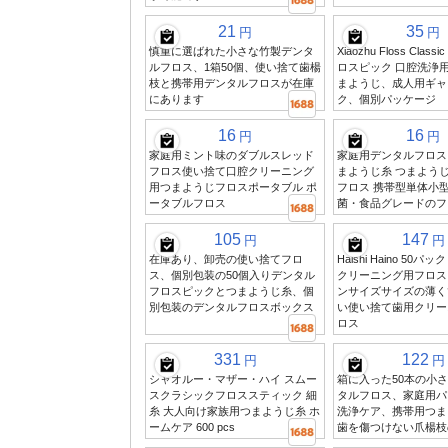
21
35
円
円
慎重に選ばれた小さな竹製デンタ
Xiaozhu Floss Clas
ルフロス、1箱50個、使い捨て歯楊
ロスピック 口腔洗浄
枝と携帯用デンタルフロスが在庫
まようじ、成人用ギャ
にあります
ク、個別パッケージ
16
16
円
円
家庭用ミント味のダブルスレッド
家庭用デンタルフロス
フロス使い捨て口腔クリーニング
まようじ糸 つまようじ
用つまようじフロスポータブル ポ
フロス 携帯型単体小型
ータブルフロス
菌・食品グレードのフ
105
147
円
円
在庫あり、卸売の使い捨てフロ
Haishi Haino 50
ス、個別包装の50個入りデンタル
クリーニング用フロス
フロスピックとつまようじ糸、個
ンサイズサイズの薄く
別包装のデンタルフロスボックス
い使い捨て歯用クリー
ロス
331
122
円
円
シャオルー・マザー・ハイ スムー
箱に入った50本の小
スクラシックフロススティック 細
タルフロス、家庭用パ
糸 大人向け家族用つまようじ糸 ホ
洗浄ケア、携帯用つま
ームケア 600 pcs
歯を傷つけない爪楊枝