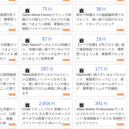
75
36
円
円
sic 高弾力性フ
Xiaolu Mama Factoryクラシック50
卸売で50個入りの超細歯科用フロ
用、携帯型つ
個入りの箱入りデンタルフロス超
スピック、使い捨て広告のロゴピ
ップピッ
細いつまようじ紐箱、家族向けの
ック、ドロップシッピング
個別パッケージのフロスピック
87
19
円
円
 大容量のつ
Deer Mamaデンタルフロス50個入
【イーウ在庫】小竹フロス 使い捨
 つまようじ
り、30個の使い捨てデンタルフロ
て個別包装フロスボックス、携帯
ボックス 滅
スピック、クラシックなポータブ
型つまようじ糸、家庭用フロッサ
ロス
ルつまようじ卸買在庫
ー
297
177
円
円
パック 口腔用歯用
Yabok高張力デンタルフロスピッ
Xiaozhu使い捨てデンタルフロスピ
ピック、ワ
クは個別にパッケージされてお
ック、家庭用スレッドピック、衛
て滑りやす
り、使い捨てのつまようじや成人
生的な超ファインホームボクシン
ニング用フ
家庭用のフロスも簡単に持ち運べ
グ、携帯用スリムケア爪楊枝
ます
2,654
341
円
円
さな竹製デン
OralB フラットフロス 本物マイク
Xiaolu Mother Professional デンタ
ック、口腔
ロワックス 大人用フロスボックス
ルフロススティック トゥースギャ
し、抜歯、
ポータブル快適フロススティック
ップ 若者家庭ポータブル 高弾性ウ
の糸
ファミリーサイズ 40メートル
ルトラファイン