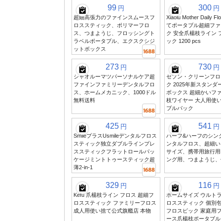
99
300
円
円
超細高張力のファインスムースフ
Xiaolu Mother Daily 
ロススティック、ポリマーフロ
てポータブル超細ファ
ス、つまようじ、フロッシングト
ク 安全爪楊枝ライン 
ラベルポータブル、エクスクシジ
ック 1200 pcs
ットボックス
273
730
円
円
シャオルーマツパーソナルケア超
セブン・クリーンフロ
ファインファミリーデンタルフロ
ク 2025年新スタン
ス、ホームメカニック、1000ドル
ボックス 超細かいフ
無料送料
枝ワイヤー 大人用使
ブルパック
425
541
円
円
SmileプラスUsmileデンタルフロス
ハーフ&ハーフのシン
スティック独立ダブルラインプレ
ンタルフロス、超細い
ススティックフラットロールパッ
サイズ、携帯用旅行用
ケージミントトゥースティック超
ング用、つまようじ、
薄2-in-1
329
116
円
円
Kefu 爪楊枝ライン フロス 超細フ
ホームサイズ ウルト
ロススティック ファミリーフロス
ロススティック 個別包
成人用使い捨て公式旗艦店 本物
フロスピック 家庭用
ース爪楊枝ポータブル