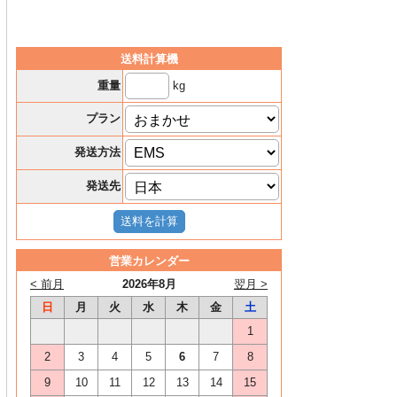
送料計算機
kg
重量
プラン
発送方法
発送先
営業カレンダー
< 前月
2026年8月
翌月 >
日
月
火
水
木
金
土
1
2
3
4
5
6
7
8
9
10
11
12
13
14
15