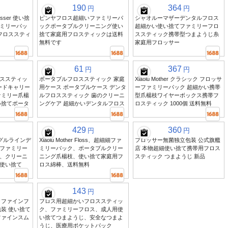
190
364
円
円
Flosser 使い捨
ピンヤフロス超細いファミリーパ
シャオルーマザーデンタルフロス
ミリーパッ
ックポータブルクリーニング使い
超細かい使い捨てファミリーフロ
フロススティ
捨て家庭用フロスティックは送料
ススティック携帯型つまようじ糸
無料です
家庭用フロッサー
61
367
円
円
ススティッ
ポータブルフロススティック 家庭
Xiaolu Mother クラシック フロッサ
ダードキャリー
用ケース ポータブルケース デンタ
ーファミリーパック 超細かい携帯
ァミリー爪楊
ルフロススティック 歯のクリーニ
型爪楊枝ワイヤーボックス携帯フ
い捨てポータ
ングケア 超細かいデンタルフロス
ロスティック 1000個 送料無料
429
360
円
円
グルラインデ
Xiaolu Mother Floss、超細細ファ
フロッサー無菌独立包装 公式旗艦
ファミリー
ミリーパック、ポータブルクリー
店 本物超細使い捨て携帯用フロス
、クリーニ
ニング爪楊枝、使い捨て家庭用フ
スティック つまようじ 新品
使い捨て
ロス綿棒、送料無料
143
円
ラファインフ
フロス用超細かいフロススティッ
装 使い捨て
ク、ファミリーフロス、成人用使
ファインスム
い捨てつまようじ、安全なつまよ
うじ、医療用ポケットパック