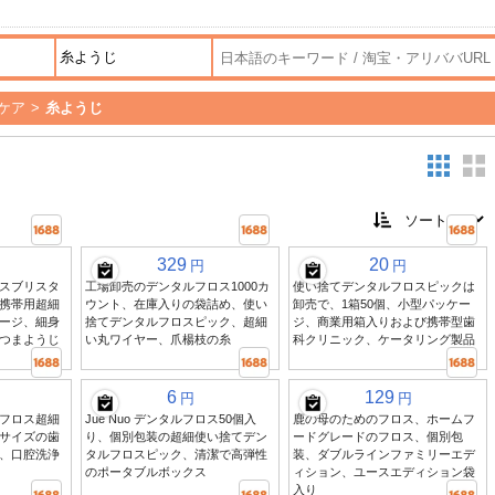
ケア
>
糸ようじ
329
20
円
円
スブリスタ
工場卸売のデンタルフロス1000カ
使い捨てデンタルフロスピックは
携帯用超細
ウント、在庫入りの袋詰め、使い
卸売で、1箱50個、小型パッケー
ージ、細身
捨てデンタルフロスピック、超細
ジ、商業用箱入りおよび携帯型歯
つまようじ
い丸ワイヤー、爪楊枝の糸
科クリニック、ケータリング製品
6
129
円
円
フロス超細
Jue Nuo デンタルフロス50個入
鹿の母のためのフロス、ホームフ
サイズの歯
り、個別包装の超細使い捨てデン
ードグレードのフロス、個別包
、口腔洗浄
タルフロスピック、清潔で高弾性
装、ダブルラインファミリーエデ
のポータブルボックス
ィション、ユースエディション袋
入り