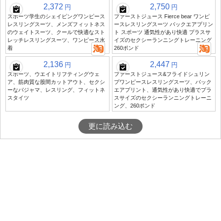
2,372
2,750
円
円
スポーツ学生のシェイピングワンピース
ファーストジュース Fierce bear ワンピ
レスリングスーツ、メンズフィットネス
ースレスリングスーツ バックエアプリン
のウェイトスーツ、クールで快適なスト
ト スポーツ 通気性があり快適 プラスサ
レッチレスリングスーツ、ワンピース水
イズのセクシーランニングトレーニング
着
260ポンド
2,136
2,447
円
円
スポーツ、ウエイトリフティングウェ
ファーストジュース&フライドシュリン
ア、筋肉質な股間カットアウト、セクシ
プワンピースレスリングスーツ、バック
ーなパジャマ、レスリング、フィットネ
エアプリント、通気性があり快適でプラ
スタイツ
スサイズのセクシーランニングトレーニ
ング、260ポンド
更に読み込む