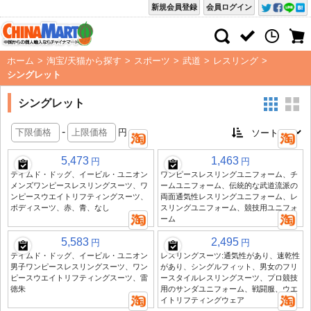
新規会員登録
会員ログイン
ホーム
>
淘宝/天猫から探す
>
スポーツ
>
武道
>
レスリング
>
シングレット
シングレット
-
円
5,473
1,463
円
円
テイムド・ドッグ、イービル・ユニオン
ワンピースレスリングユニフォーム、チ
メンズワンピースレスリングスーツ、ワ
ームユニフォーム、伝統的な武道流派の
ンピースウエイトリフティングスーツ、
両面通気性レスリングユニフォーム、レ
ボディスーツ、赤、青、なし
スリングユニフォーム、競技用ユニフォ
ーム
5,583
2,495
円
円
テイムド・ドッグ、イービル・ユニオン
レスリングスーツ:通気性があり、速乾性
男子ワンピースレスリングスーツ、ワン
があり、シングルフィット、男女のフリ
ピースウエイトリフティングスーツ、雷
ースタイルレスリングスーツ、プロ競技
徳朱
用のサンダユニフォーム、戦闘服、ウエ
イトリフティングウェア