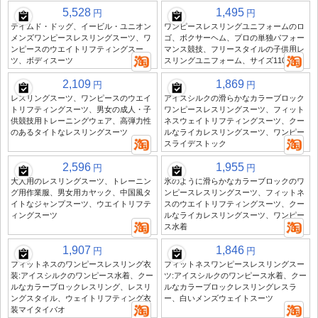
5,528
1,495
円
円
テイムド・ドッグ、イービル・ユニオン
ワンピースレスリングユニフォームのロ
メンズワンピースレスリングスーツ、ワ
ゴ、ボクサーヘム、プロの単独パフォー
ンピースのウエイトリフティングスー
マンス競技、フリースタイルの子供用レ
ツ、ボディスーツ
スリングユニフォーム、サイズ110-170
2,109
1,869
円
円
レスリングスーツ、ワンピースのウエイ
アイスシルクの滑らかなカラーブロック
トリフティングスーツ、男女の成人・子
ワンピースレスリングスーツ、フィット
供競技用トレーニングウェア、高弾力性
ネスウェイトリフティングスーツ、クー
のあるタイトなレスリングスーツ
ルなライカレスリングスーツ、ワンピー
スライデストック
2,596
1,955
円
円
大人用のレスリングスーツ、トレーニン
氷のように滑らかなカラーブロックのワ
グ用作業服、男女用カヤック、中国風タ
ンピースレスリングスーツ、フィットネ
イトなジャンプスーツ、ウエイトリフテ
スのウエイトリフティングスーツ、クー
ィングスーツ
ルなライカレスリングスーツ、ワンピー
ス水着
1,907
1,846
円
円
フィットネスのワンピースレスリング衣
フィットネスワンピースレスリングスー
装:アイスシルクのワンピース水着、クー
ツ:アイスシルクのワンピース水着、クー
ルなカラーブロックレスリング、レスリ
ルなカラーブロックレスリングレスラ
ングスタイル、ウェイトリフティング衣
ー、白いメンズウェイトスーツ
装マイタイバオ