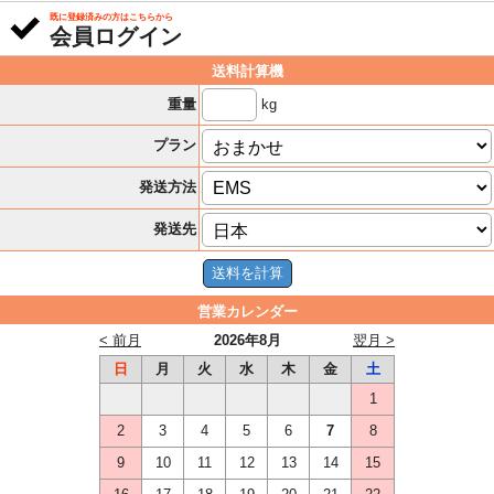
既に登録済みの方はこちらから
会員ログイン
送料計算機
kg
重量
プラン
発送方法
発送先
営業カレンダー
< 前月
2026年8月
翌月 >
日
月
火
水
木
金
土
1
2
3
4
5
6
7
8
9
10
11
12
13
14
15