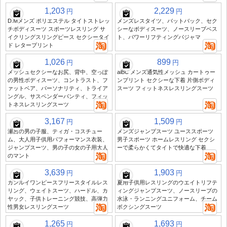
1,203
2,229
円
円
D.Mメンズ ポリエステル タイトストレッ
メンズレスタイツ、バットバック、セク
チボディスーツ スポーツレスリング サ
シーなボディスーツ、ノースリーブベス
イクリングスリングピース セクシータイ
ト、パワーリフティングパジャマ
ド レタープリント
1,026
899
円
円
メッシュセクシーなお尻、背中、空っぽ
aiBC メンズ通気性メッシュ カートゥー
の男性ボディスーツ、コントラスト、フ
ンプリント セクシーな下着 片側ボディ
ァットベア、パーソナリティ、トライア
スーツ フィットネスレスリングスーツ
ングル、サスペンダーパンティ、フィッ
トネスレスリングスーツ
3,167
1,509
円
円
瀬呂の男の子服、ティガ・コスチュー
メンズジャンプスーツ ユーススポーツ
ム、大人用子供用パフォーマンス衣装、
男子スポーツ ホームレスリング セクシ
ジャンプスーツ、男の子の女の子用大人
ーで柔らかくてタイトで快適な下着
のマント
3,639
1,903
円
円
カンルイワンピースフリースタイルレス
夏用子供用レスリングのウエイトリフテ
リング、ウェイトスーツ、ハードル、カ
ィングジャンプスーツ、ノースリーブの
ヤック、子供トレーニング競技、高弾力
水泳・ランニングユニフォーム、チーム
性男女レスリングスーツ
ボクシングスーツ
1,265
1,693
円
円