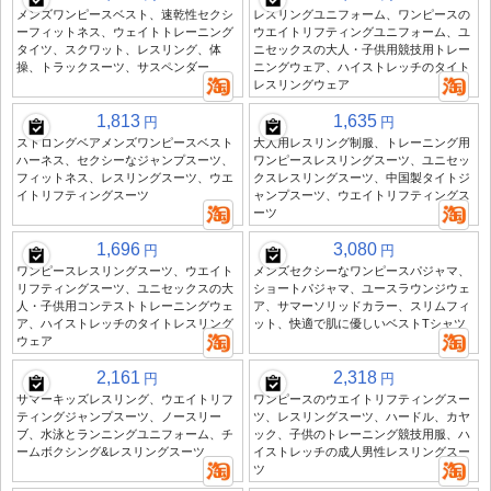
メンズワンピースベスト、速乾性セクシ
レスリングユニフォーム、ワンピースの
ーフィットネス、ウェイトトレーニング
ウエイトリフティングユニフォーム、ユ
タイツ、スクワット、レスリング、体
ニセックスの大人・子供用競技用トレー
操、トラックスーツ、サスペンダー
ニングウェア、ハイストレッチのタイト
レスリングウェア
1,813
1,635
円
円
ストロングベアメンズワンピースベスト
大人用レスリング制服、トレーニング用
ハーネス、セクシーなジャンプスーツ、
ワンピースレスリングスーツ、ユニセッ
フィットネス、レスリングスーツ、ウエ
クスレスリングスーツ、中国製タイトジ
イトリフティングスーツ
ャンプスーツ、ウエイトリフティングス
ーツ
1,696
3,080
円
円
ワンピースレスリングスーツ、ウエイト
メンズセクシーなワンピースパジャマ、
リフティングスーツ、ユニセックスの大
ショートパジャマ、ユースラウンジウェ
人・子供用コンテストトレーニングウェ
ア、サマーソリッドカラー、スリムフィ
ア、ハイストレッチのタイトレスリング
ット、快適で肌に優しいベストTシャツ
ウェア
2,161
2,318
円
円
サマーキッズレスリング、ウエイトリフ
ワンピースのウエイトリフティングスー
ティングジャンプスーツ、ノースリー
ツ、レスリングスーツ、ハードル、カヤ
ブ、水泳とランニングユニフォーム、チ
ック、子供のトレーニング競技用服、ハ
ームボクシング&レスリングスーツ
イストレッチの成人男性レスリングスー
ツ