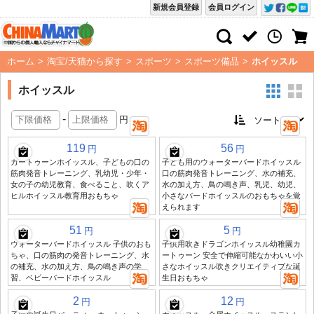
新規会員登録
会員ログイン
ホーム
>
淘宝/天猫から探す
>
スポーツ
>
スポーツ備品
>
ホイッスル
ホイッスル
-
円
119
56
円
円
カートゥーンホイッスル、子どもの口の
子ども用のウォーターバードホイッスル
筋肉発音トレーニング、乳幼児・少年・
口の筋肉発音トレーニング、水の補充、
女の子の幼児教育、食べること、吹くア
水の加え方、鳥の鳴き声、乳児、幼児、
ヒルホイッスル教育用おもちゃ
小さなバードホイッスルのおもちゃを覚
えられます
51
5
円
円
ウォーターバードホイッスル 子供のおも
子供用吹きドラゴンホイッスル幼稚園カ
ちゃ、口の筋肉の発音トレーニング、水
ートゥーン 安全で伸縮可能なかわいい小
の補充、水の加え方、鳥の鳴き声の学
さなホイッスル吹きクリエイティブな誕
習、ベビーバードホイッスル
生日おもちゃ
2
12
円
円