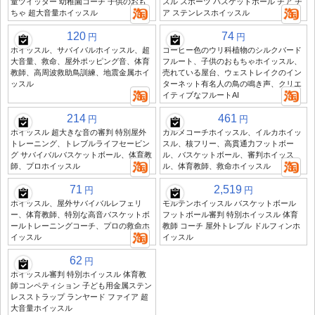
量ツイッター 幼稚園コーチ 子供のおも
スル スポーツ バスケットボール チア チ
ちゃ 超大音量ホイッスル
ア ステンレスホイッスル
120
74
円
円
ホイッスル、サバイバルホイッスル、超
コーヒー色のウリ科植物のシルクバード
大音量、救命、屋外ポッピング音、体育
フルート、子供のおもちゃホイッスル、
教師、高周波救助鳥訓練、地震金属ホイ
売れている屋台、ウェストレイクのイン
ッスル
ターネット有名人の鳥の鳴き声、クリエ
イティブなフルートAI
214
461
円
円
ホイッスル 超大きな音の審判 特別屋外
カルメコーチホイッスル、イルカホイッ
トレーニング、トレブルライフセービン
スル、核フリー、高貫通力フットボー
グ サバイバルバスケットボール、体育教
ル、バスケットボール、審判ホイッス
師、プロホイッスル
ル、体育教師、救命ホイッスル
71
2,519
円
円
ホイッスル、屋外サバイバルレフェリ
モルテンホイッスル バスケットボール
ー、体育教師、特別な高音バスケットボ
フットボール審判 特別ホイッスル 体育
ールトレーニングコーチ、プロの救命ホ
教師 コーチ 屋外トレブル ドルフィンホ
イッスル
イッスル
62
円
ホイッスル審判 特別ホイッスル 体育教
師コンペティション 子ども用金属ステン
レスストラップ ランヤード ファイア 超
大音量ホイッスル