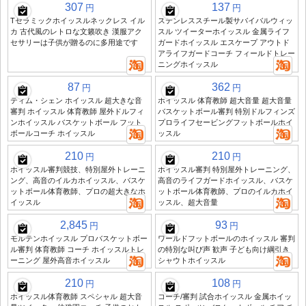
307
137
円
円
Tセラミックホイッスルネックレス イル
ステンレススチール製サバイバルウィッ
カ 古代風のレトロな文籁吹き 漢服アク
スル ツイーターホイッスル 金属ライフ
セサリーは子供が贈るのに多用途です
ガードホイッスル エスケープ アウトド
アライフガードコーチ フィールドトレー
ニングホイッスル
87
362
円
円
ティム・シェン ホイッスル 超大きな音
ホイッスル 体育教師 超大音量 超大音量
審判 ホイッスル 体育教師 屋外ドルフィ
バスケットボール審判 特別ドルフィンズ
ンホイッスル バスケットボール フット
プロライフセービングフットボールホイ
ボールコーチ ホイッスル
ッスル
210
210
円
円
ホイッスル審判競技、特別屋外トレーニ
ホイッスル審判 特別屋外トレーニング、
ング、高音のイルカホイッスル、バスケ
高音のライフガードホイッスル、バスケ
ットボール体育教師、プロの超大きなホ
ットボール体育教師、プロのイルカホイ
イッスル
ッスル、超大音量
2,845
93
円
円
モルテンホイッスル プロバスケットボー
ワールドフットボールのホイッスル 審判
ル審判 体育教師 コーチ ホイッスルトレ
の特別な叫び声 歓声 子ども向け綱引き
ーニング 屋外高音ホイッスル
シャウトホイッスル
210
108
円
円
ホイッスル体育教師 スペシャル 超大音
コーチ/審判 試合ホイッスル 金属ホイッ