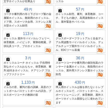
文字ホイッスルが在庫あり
ッスル
49
57
円
円
コーチや審判用の吊り下げロープ製の金
ホイッスル卸売、審判、体育教師、コー
属製ホイッスル、救助用のホイッスル、
チ、子どもの遊び、高周波救助ホイッス
ドア用、スポーツ大会用、ステンレス製
ル、屋外緊急サバイバル
大型ホイッスル卸売
113
19
円
円
ホイッスル 屋外サバイバルレフェリー、
クロスボーダーフラットアルミ合金デュ
体育教師、ハイピッチ、軍隊幼稚園、子
アル周波数サバイバルホイッスル、デュ
供玩具コーチ、プロホイッスル
アルチューブ屋外サバイバルホイッス
ル、EDCツール装備
3
36
円
円
ホイッスルコーチ ホイッスル 子供用特
スポーツコーチや審判用の個別包装のラ
別なホイッスルおもちゃ、体育教師、審
ンヤード金属ホイッスル、救助用のホイ
判 紐付きホイッスル、チアリング プロ
ッスル、屋外用ステンレス製ホイッスル
ップファクトリー
卸売
1,133
430
円
円
イルカの音、審判の笛の訓練、高音のフ
準人用ホイッスルは核を持たないトレブ
ットボールバスケットボールの試合、プ
ルホイッスルで、バスケットボール、ス
ロスポーツコーチの教師の笛
ポーツトレーニング、体育教師、屋外ス
ポーツホイッスル競技などに使われてい
ます