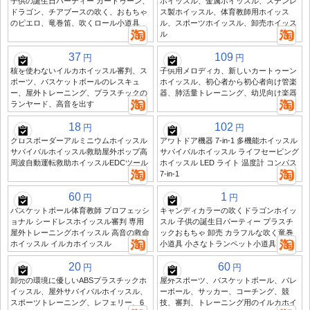
子供の誕生日パーティー カートゥーン、
ホイッスル、金属ホイッスル、ステンレ
ドラゴン、チアブースの吹く、おもちゃ
ス製ホイッスル、体育教師用ホイッス
のピエロ、竜巻笛、吹くロール小道具
ル、スポーツホイッスル、卸売ホイッス
ル
37
109
円
円
核を使わないイルカホイッスル審判、ス
子供用メロディカ、新しいカートゥーン
ポーツ、バスケットボールのレスキュ
ホイッスル、初心者から初心者向け管楽
ー、屋外トレーニング、プラスチックの
器、肺活量トレーニング、幼児向け楽器
ランヤード、高音を出す
18
102
円
円
クロスボーダーアルミニウムホイッスル
アウトドア機器 7-in-1 多機能ホイッスル
サバイバルホイッスル救助屋外ポップ高
サバイバルホイッスル ライフセービング
周波自動運転救助ホイッスルEDCツール
ホイッスル LED ライト 温度計 コンパス
7-in-1
60
1
円
円
バスケットボール体育教師 プロフェッシ
キャンディカラーの吹くドラゴンホイッ
ョナル シードレスホイッスル審判 専用
スル 子供の誕生日パーティー プラスチ
屋外トレーニングホイッスル 高音の救命
ックおもちゃ 卸売 カラフルな吹く竜巻
ホイッスル イルカホイッスル
小道具 小さなトランペット小道具
20
60
円
円
卸売の環境に優しいABSプラスチックホ
屋外スポーツ、バスケットボール、バレ
イッスル、屋外サバイバルホイッスル、
ーボール、サッカー、コーチング、競
スポーツトレーニング、レフェリー、6
技、審判、トレーニング用のイルカホイ