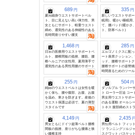
689
335
円
円
夏用細身ウエストサポートベル
新しいウエストサポー
ト、目に見えない高い弾力性、男
眠用)、暖かい睡眠用
女ともにサポート、軽量ウエスト
て、腰パッド(暖かさ
締め、通気性のある伸縮性のある
ト、防寒ベルト)
長時間座りやすい腰支
1,468
285
円
円
日本の医療用ウエストサポートベ
エルゴノミクスに配っ
ルト、腰椎間板の捻挫、腰筋、腰
ート座席クッション、
椎ヘルニアの女性用、夏用薄手で
ッド、腰椎サポートク
通気性のある男性用腰のサポート
腰椎サポートの姿勢矯
時間座るためのツール
255
504
円
円
純綿のウエストベルトは女性を暖
ダブルプル ランバー
かく保ち、腰や腹部、お腹、お腹
ト ローラー圧迫 コー
を温め、寒さを防ぎます。産後の
男女用ウエストサポー
ウエスト保護は必須で、夏の薄型
のある運動 オールシ
スタイルです
トネス 腹部締めスト
4,149
2,435
円
男女ともにドイツ超薄ベルト腰椎
男性用ベルト フィッ
間板の捻挫、座りがちな腰痛と狭
ツ ランニングソルジャ
い腰椎支持
スクワット バスケット