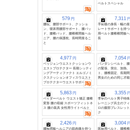
ベルトスペシャル
579
7,311
円
腰枕、腰部サポート、クッショ
手術後の身長・幅の座
ン、寝床用腰部サポート、腰パッ
レートサポートを持つ
ド、腰椎パッド、腰椎椎間板ヘル
用ベルト腰椎椎間板ヘ
ニア、腰の保護枕、長時間座るこ
長
と
4,977
7,054
円
ベリジェンウエストクッションウ
パンダシシベルト、腰
エストプロテクター 長期シッティ
の緊張、突出、加熱、
ングアーティファクト エルゴノミ
ト、腰椎固定、長期間
クスクッションオフィスウエスト
男女のための同じ才能
プロテクターウエストサポート
5,863
3,355
円
ベイダーベルト ウエスト矯正 腰椎
李寧のベルト男子特殊
変形 腰の収縮 スポーツフィットネ
レーニング兵士のフィ
ス 腰の装具 女性用ライトベルト
ロの腹部ブレスレット
ク
2,426
3,004
円
腰椎間板ヘルニアの筋肉痛を持つ
医療用ベルト、腰椎椎