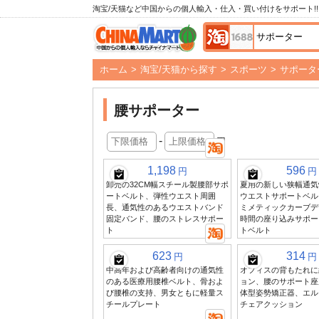
淘宝/天猫など中国からの個人輸入・仕入・買い付けをサポート!!
ホーム
>
淘宝/天猫から探す
>
スポーツ
>
サポータ
腰サポーター
-
円
1,198
596
円
円
卸売の32CM幅スチール製腰部サポ
夏用の新しい狭幅通気
ートベルト、弾性ウエスト周囲
ウエストサポートベル
長、通気性のあるウエストバンド
ミメティックカーブデ
固定バンド、腰のストレスサポー
時間の座り込みサポー
ト
トベルト
623
314
円
円
中高年および高齢者向けの通気性
オフィスの背もたれに
のある医療用腰椎ベルト、骨およ
ョン、腰のサポート座
び腰椎の支持、男女ともに軽量ス
体型姿勢矯正器、エル
チールプレート
チェアクッション