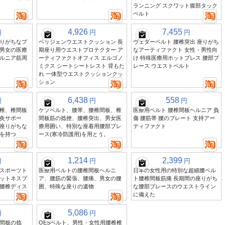
ランニング スクワット腹部タック
ベルト
4,926
7,455
円
円
円
りがちなプ
ベリジェンウエストクッション 長
ヴェダーベルト 腰椎突出 座りがち
男女の医療
期座り用ウエストプロテクター ア
なアーティファクト 女性・男性向
ルニア筋周
ーティファクトオフィス エルゴノ
け 特殊医療用ホットプレス 腰部ブ
ミクス シートシートレスト 背もた
レース ウエストベルト
れ 一体型ウエストクッションクッ
ション
6,438
558
円
円
円
椎、椎間板
ケフベルト、腰帯、腰椎間板、椎
医療用ベルト 腰椎間板ヘルニア 負
灸サポー
間板筋の捻挫、腰椎突出、男女医
傷 腰筋帯 腰のプレート 支持アー
座りがちな
療用囲い、特別な座着用腰部ブレ
ティファクト
を持つ
ース(寒冷防護用)を用とう。
1,214
2,399
円
円
円
スポーツト
医療用ベルトの腰椎間板ヘルニ
日本の女性用の特別な超細腰ベル
ットネスプ
ア、腰筋の緊張、腰痛、男女の腰
ト腰椎間板筋痛 長期間の座りがち
腰椎ディス
囲、特殊な座りの遺物
な腰部ブレースのウエストライン
に備えた
5,086
円
円
間板の捻
OESベルト、男性・女性用腰椎椎