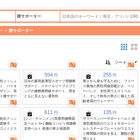
ー
>
腰サポーター
554
255
円
円
性メッシュ
日本の夏用超薄型スポーツ用腰椎
寒さから身を守るために、フリー
ト、バイオ
サポート、スチールリーフスプリ
ス裏地の男性用腹部暖かさ、ベリ
ザイン、長
ングの腰椎椎間板サポート、男女
ーバンド、女性用ウエストベル
ト腰サポー
ともに見えない通気性
ト、そして秋冬の寒さに備えた高
齢者用のウォーマー
611
135
円
円
統合クッシ
[シン・チャンメン] 医療用腰椎固
サマーランバーサポートベルト:超
席椅子、一
定ベルト 4+1 鋼板リハビリ用腰椎
薄型通気性のウエストサポートベ
ゴノミクス
支持ベルト 産後の寒さ保護用
ルトスチールプレートがウエスト
と椎間板の突出を支え、腰筋の緊
張ベルト