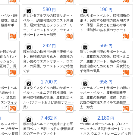
580
196
円
円
トベルト(睡
新しいダブルプルの腰部サポート
腰のサポートベルト、腰椎間板の
、腰枕、腰当
ベルト、調整可能なウエスト周囲
張り、突出する腰椎の痛み用のサ
、腰部サポー
長、通気性のあるメッシュプーリ
マー薄型、男女ともに腰のサポー
ー、ドローストリング、ウエスト
ト、通気性のある腰のサポート
サポートメーカー卸売
292
569
円
円
た腰のサポ
腰椎間板の捻挫用医療用腰椎ベル
新しい医療用腰のサポートベル
背もたれパ
ト。長時間の座り込み、通気性の
ト、腰椎間板の緊張、腰椎ヘルニ
ッション、
良い夏のウエストサポート、ウエ
ア、腰椎サポート、痛みの部位、
正椅子、長
ストの周囲、ウエストレフが特徴
捻挫治療のためのもの—男女問わ
です
ず奇跡の道具
1,700
658
円
円
サポートベル
ヌオタイスタイルの腰のサポート
スチールプレートサポートの腰の
ド締め付け
ベルト、ヘルニア性腰椎間板、医
サポートベルト、腰椎椎間板突
ト、通気性
療用腰椎間板の緊張、腰椎固定ベ
出、腰椎の筋肉痛、腰痛、男性・
ーズンフィッ
ルト(サポートおよび腰椎サポート
女性の通気性スタイルで腰椎除
ラップ
用)
去、卸売
7,462
2,180
円
円
円
トネススポー
腰椎間板ヘルニアの捻挫による医
Youmei スポーツベルト プロフェ
ー ブラザー
療用ベルト 男性・女性の腰部痛緩
ッショナル 通気性サポートフィッ
ボール 腹部
和のアーティファクト
トネス ウエストトレーニング 女性