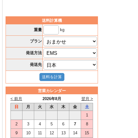
送料計算機
kg
重量
プラン
発送方法
発送先
営業カレンダー
< 前月
2026年8月
翌月 >
日
月
火
水
木
金
土
1
2
3
4
5
6
7
8
9
10
11
12
13
14
15