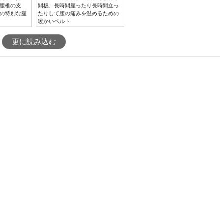
腰椎の支
間板、長時間座ったり長時間立っ
の特別な座
たりして腰の痛みを温めるための
暖かいベルト
更に読み込む