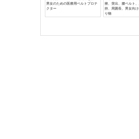
男女のための医療用ベルトプロテ
挫、突出、腰ベルト、
クター
持、周囲長、男女向け
り物