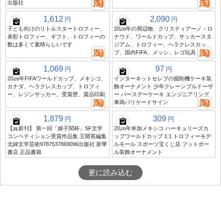
出版社
1,612
2,090
円
円
子ども向けのリトルスタートロフィー、
2026年の周辺物、クリスティアーノ・ロ
表彰トロフィー、ギフト、トロフィーの
ナウド、ワールドカップ、サッカースタ
数は多くて素晴らしいです
ジアム、トロフィー、ヘラクレスカッ
プ、国内FIFA、メッシ、レゴ玩具
1,069
97
円
円
2026年FIFAワールドカップ、メキシコ、
インターネットセレブの掘削機ケーキ装
カナダ、ヘラクレスカップ、トロフィ
飾オーナメント 少年クレーンブルドーザ
ー、レジンサッカー、受賞歴、賞品印刷
ー バースデーケーキ エンジニアリング
車両バリケードサイン
1,879
309
円
円
【真新刊】 第一回「娘子関杯」SF文学
2026年米加メキシコ ハーキュリーズカ
コンペティション受賞作品集 王開英編集
ップワールドカップ 1:1 トロフィーモデ
北緯文学芸術9787537869096出版社 新華
ルモール スポーツ宝くじ店 フットボー
書店 正品書籍
ル装飾オーナメント
更に読み込む