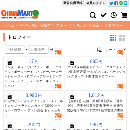
新規会員登録
会員ログイン
ホーム
>
淘宝/天猫から探す
>
スポーツ
>
スポーツ備品
>
トロフィー
トロフィー
-
円
17
695
円
円
インターネットセレブフットボールバス
クリスタル樹脂トロフィー クリエイティ
ケットボールボーイ、ハッピーバースデ
ブ彫刻五芒星 サムダンスコンペティショ
ージャージートロフィーデザートテーブ
ン スタッフ 子供 木製トロフィー
ル、パーティー、テーマケーキデコレー
ション
8,990
1,012
円
円
中国のビルディングブロック FIFAワール
【真新刊】花嫁 - 第1回西福香杯「選集
ドカップ ヘラクレスカップ 43020 サッ
小説」読者小説賞受賞者 王干 中国煙詩
カートロフィー ファン集会 おもちゃギ
出版社 9787517132349 新華書店の本物
フト
290
586
円
円