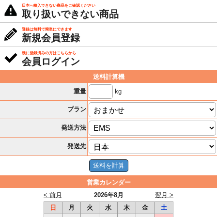
日本へ輸入できない商品をご確認ください
取り扱いできない商品
登録は無料で簡単にできます
新規会員登録
既に登録済みの方はこちらから
会員ログイン
送料計算機
kg
重量
プラン
発送方法
発送先
営業カレンダー
< 前月
2026年8月
翌月 >
日
月
火
水
木
金
土