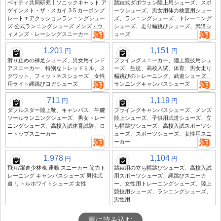
ベイティ共同研究丨ソニックキャット ア
跳躍式ダボウェン陸上用シューズ、スポ
ゲインスト・ザ・スカイ 3.5 カーボンプ
ーツシューズ、男女用体力検査用シュー
レートエアクッションランニングシュー
ズ、ランニングシューズ、トレーニング
ズ 公式ランニングシューズ メンズ・ウ
シューズ、走り幅跳びシューズ、武道シ
ィメンズ・レーシングスニーカー
ューズ
1,201
1,151
円
円
滑り止めの裸足シューズ、男女用インド
フライングスニーカー、陸上競技用シュ
アスニーカー、特別なトレッドミル、ス
ーズ、生徒、高校入試、体育、男女走り
クワット、フィットネスシューズ、女性
幅跳びのトレーニング、武道シューズ、
用ライト縄跳びヨガシューズ
ランニングキャンバスシューズ
711
1,119
円
円
ダブルスター陸上靴、キャンバス、牛腱
フライングキャンバスシューズ、メンズ
ソールランニングシューズ、男女トレー
陸上シューズ、子供用武道シューズ、立
ニングシューズ、高校入試体育試験、ロ
ち幅跳びシューズ、高校入試スポーツシ
ートップスニーカー
ューズ、スポーツシューズ、女性用スニ
ーカー
1,978
1,104
円
円
飛月/躍進少林魂 運動 スニーカー 筋力ト
跳躍用の立ち幅跳びシューズ、高校入試
レーニング キャンバスシューズ 男性武
用スポーツシューズ、縄跳びスニーカ
道 リトルホワイトシューズ 女性
ー、女性用トレーニングシューズ、陸上
競技用シューズ、ランニングシューズ、
男性用
更に読み込む