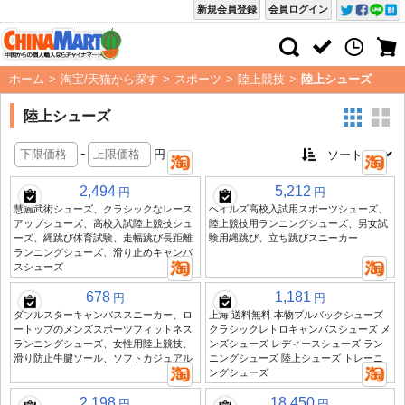
新規会員登録
会員ログイン
ホーム
>
淘宝/天猫から探す
>
スポーツ
>
陸上競技
>
陸上シューズ
陸上シューズ
-
円
2,494
5,212
円
円
慧麗武術シューズ、クラシックなレース
ヘイルズ高校入試用スポーツシューズ、
アップシューズ、高校入試陸上競技シュ
陸上競技用ランニングシューズ、男女試
ーズ、縄跳び体育試験、走幅跳び長距離
験用縄跳び、立ち跳びスニーカー
ランニングシューズ、滑り止めキャンバ
スシューズ
678
1,181
円
円
ダブルスターキャンバススニーカー、ロ
上海 送料無料 本物プルバックシューズ
ートップのメンズスポーツフィットネス
クラシックレトロキャンバスシューズ メ
ランニングシューズ、女性用陸上競技、
ンズシューズ レディースシューズ ラン
滑り防止牛腱ソール、ソフトカジュアル
ニングシューズ 陸上シューズ トレーニ
ングシューズ
2,198
18,450
円
円