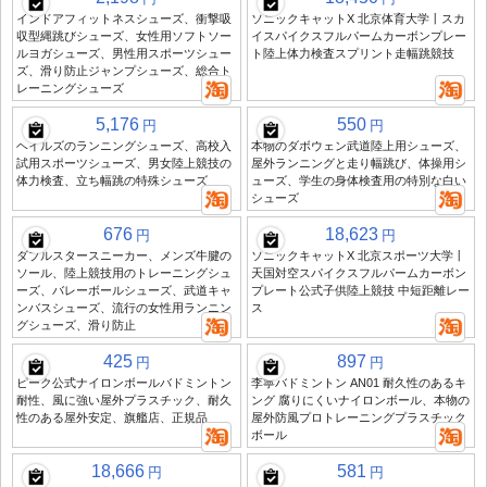
インドアフィットネスシューズ、衝撃吸
ソニックキャットX 北京体育大学丨スカ
収型縄跳びシューズ、女性用ソフトソー
イスパイクスフルパームカーボンプレー
ルヨガシューズ、男性用スポーツシュー
ト陸上体力検査スプリント走幅跳競技
ズ、滑り防止ジャンプシューズ、総合ト
レーニングシューズ
5,176
550
円
円
ヘイルズのランニングシューズ、高校入
本物のダボウェン武道陸上用シューズ、
試用スポーツシューズ、男女陸上競技の
屋外ランニングと走り幅跳び、体操用シ
体力検査、立ち幅跳の特殊シューズ
ューズ、学生の身体検査用の特別な白い
シューズ
676
18,623
円
円
ダブルスタースニーカー、メンズ牛腱の
ソニックキャットX 北京スポーツ大学丨
ソール、陸上競技用のトレーニングシュ
天国対空スパイクスフルパームカーボン
ーズ、バレーボールシューズ、武道キャ
プレート公式子供陸上競技 中短距離レー
ンバスシューズ、流行の女性用ランニン
ス
グシューズ、滑り防止
425
897
円
円
ピーク公式ナイロンボールバドミントン
李寧バドミントン AN01 耐久性のあるキ
耐性、風に強い屋外プラスチック、耐久
ング 腐りにくいナイロンボール、本物の
性のある屋外安定、旗艦店、正規品
屋外防風プロトレーニングプラスチック
ボール
18,666
581
円
円