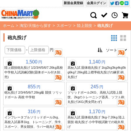
新規会員登録
会員ログイン
ホーム
>
淘宝/天猫から探す
>
スポーツ
>
陸上競技
>
砲丸投げ
砲丸投げ
-
円
1,500
1,140
円
円
陸上競技砲丸投げ 1/2/3/4/5/6/7.26kg高校
高校入試 固体砲丸投げ 1kg2kg3kg4kg5k
中学校入試訓練試験(固体ボール付き卸
g6kg7.26kg陸上標準砲丸投げの練習 砲
売)
丸投げ
855
245
円
円
砲丸投げ 2/3/4/5/6/7.26kg級 競技 ソリッ
ソリッドボール2KG、高校入試陸上競
ドボール 高校 中学校
技、2kgのトレーニング器具、ソフト砲
丸投げ1KG(男女問わず)
316
1,170
円
円
インフレータブルソリッドボール2kg、
高校入試 固体砲丸投げ 3kg-7.26kg 陸上
高校入試基準1kg、トレーニング、学生
競技 砲丸投げ 小中学校試験での砲丸投
スポーツ、男女競技、ラバー砲丸投げ
げ