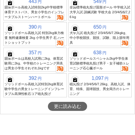
443
549
円
円
固体ボール高校入試特別2kg中学校標準
全国標準砲丸投げ固形ボール 中学校入試
体育テストパス、男女小学生のインフレ
大学入試 訓練試験 学校大会 2/3/4/5/6/7.2
ータブルストーンハートボール
6 kg
390
650
円
円
ソリッドボール高校入試 特別2kg体力検
大学入試 砲丸投げ 2/3/4/5/6/7.26kgkg、
査 無料健康検査 2kg 小学生男子 石 ハー
中小学校競技、競技、試験、陸上競技用
トショットプット
具
357
638
円
円
固体ボールは高校入試用に2kg、体育試
ソリッドボールスペシャル2kg中学生体
験用に2kg、中学校のトレーニング用具
育試験標準砲丸投げ男子・女子補助トレ
は男女小学生それぞれ1kgです
ーニング石心臓ボール
392
1,097
円
円
ソリッドボール高校入試特別2kg体育試
砲丸投げ 2/3/4/5/6/7.26kg、高校入試、体
験中学生の男女トレーニングインフレー
育、特殊、固球競技、男女両方のトレー
タブル高弾性軟石コア砲丸投げ
ニング
更に読み込む