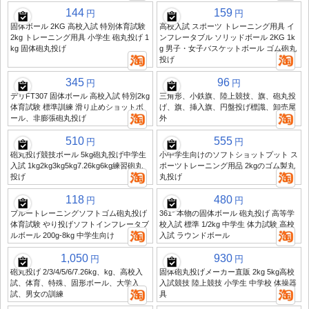
144
159
円
円
固体ボール 2KG 高校入試 特別体育試験
高校入試 スポーツ トレーニング用具 イ
2kg トレーニング用具 小学生 砲丸投げ 1
ンフレータブル ソリッドボール 2KG 1k
kg 固体砲丸投げ
g 男子・女子バスケットボール ゴム砲丸
投げ
345
96
円
円
デリFT307 固体ボール 高校入試 特別2kg
三角形、小鉄旗、陸上競技、旗、砲丸投
体育試験 標準訓練 滑り止めショットボ
げ、旗、挿入旗、円盤投げ標識、卸売屋
ール、非膨張砲丸投げ
外
510
555
円
円
砲丸投げ競技ボール 5kg砲丸投げ中学生
小中学生向けのソフトショットプット ス
入試 1kg2kg3kg5kg7.26kg6kg練習砲丸
ポーツトレーニング用品 2kgのゴム製丸
投げ
丸投げ
118
480
円
円
ブルートレーニングソフトゴム砲丸投げ
361° 本物の固体ボール 砲丸投げ 高等学
体育試験 やり投げソフトインフレータブ
校入試 標準 1/2kg 中学生 体力試験 高校
ルボール 200g-8kg 中学生向け
入試 ラウンドボール
1,050
930
円
円
砲丸投げ 2/3/4/5/6/7.26kg、kg、高校入
固体砲丸投げメーカー直販 2kg 5kg高校
試、体育、特殊、固形ボール、大学入
入試競技 陸上競技 小学生 中学校 体操器
試、男女の訓練
具