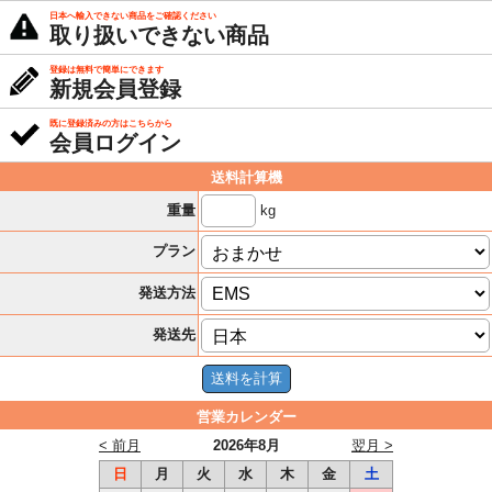
日本へ輸入できない商品をご確認ください
取り扱いできない商品
登録は無料で簡単にできます
新規会員登録
既に登録済みの方はこちらから
会員ログイン
送料計算機
kg
重量
プラン
発送方法
発送先
営業カレンダー
< 前月
2026年8月
翌月 >
日
月
火
水
木
金
土