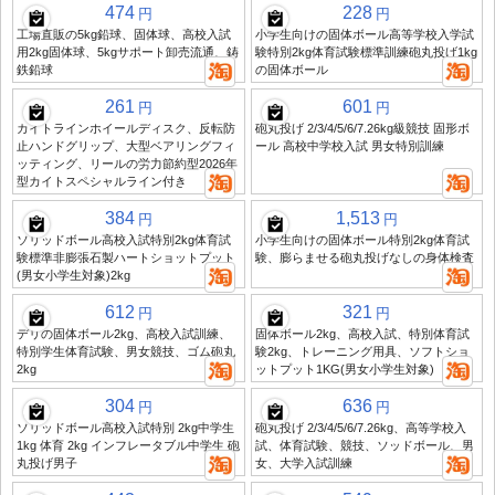
474
228
円
円
工場直販の5kg鉛球、固体球、高校入試
小学生向けの固体ボール高等学校入学試
用2kg固体球、5kgサポート卸売流通、鋳
験特別2kg体育試験標準訓練砲丸投げ1kg
鉄鉛球
の固体ボール
261
601
円
円
カイトラインホイールディスク、反転防
砲丸投げ 2/3/4/5/6/7.26kg級競技 固形ボ
止ハンドグリップ、大型ベアリングフィ
ール 高校中学校入試 男女特別訓練
ッティング、リールの労力節約型2026年
型カイトスペシャルライン付き
384
1,513
円
円
ソリッドボール高校入試特別2kg体育試
小学生向けの固体ボール特別2kg体育試
験標準非膨張石製ハートショットプット
験、膨らませる砲丸投げなしの身体検査
(男女小学生対象)2kg
612
321
円
円
デリの固体ボール2kg、高校入試訓練、
固体ボール2kg、高校入試、特別体育試
特別学生体育試験、男女競技、ゴム砲丸
験2kg、トレーニング用具、ソフトショ
2kg
ットプット1KG(男女小学生対象)
304
636
円
円
ソリッドボール高校入試特別 2kg中学生
砲丸投げ 2/3/4/5/6/7.26kg、高等学校入
1kg 体育 2kg インフレータブル中学生 砲
試、体育試験、競技、ソッドボール、男
丸投げ男子
女、大学入試訓練