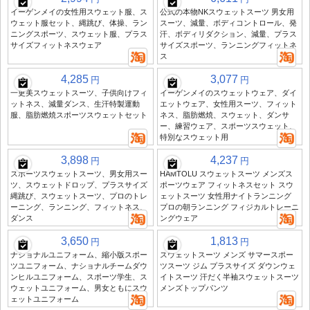
イーゲンメイの女性用スウェット服、ス
公式の本物NKスウェットスーツ 男女用
ウェット服セット、縄跳び、体操、ラン
スーツ、減量、ボディコントロール、発
ニングスポーツ、スウェット服、プラス
汗、ボディリダクション、減量、プラス
サイズフィットネスウェア
サイズスポーツ、ランニングフィットネ
ス
4,285
3,077
円
円
一更美スウェットスーツ、子供向けフィ
イーゲンメイのスウェットウェア、ダイ
ットネス、減量ダンス、生汗特製運動
エットウェア、女性用スーツ、フィット
服、脂肪燃焼スポーツスウェットセット
ネス、脂肪燃焼、スウェット、ダンサ
ー、練習ウェア、スポーツスウェット、
特別なスウェット用
3,898
4,237
円
円
スポーツスウェットスーツ、男女用スー
HAMTOLU スウェットスーツ メンズス
ツ、スウェットドロップ、プラスサイズ
ポーツウェア フィットネスセット スウ
縄跳び、スウェットスーツ、プロのトレ
ェットスーツ 女性用ナイトランニング
ーニング、ランニング、フィットネス、
プロの朝ランニング フィジカルトレーニ
ダンス
ングウェア
3,650
1,813
円
円
ナショナルユニフォーム、縮小版スポー
スウェットスーツ メンズ サマースポー
ツユニフォーム、ナショナルチームダウ
ツスーツ ジム プラスサイズ ダウンウェ
ンヒルユニフォーム、スポーツ学生、ス
イトスーツ 汗だく半袖スウェットスーツ
ウェットユニフォーム、男女ともにスウ
メンズトップパンツ
ェットユニフォーム