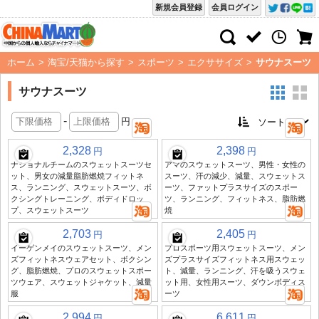
新規会員登録
会員ログイン
ホーム
>
淘宝/天猫から探す
>
スポーツ
>
エクササイズ
>
サウナスーツ
サウナスーツ
-
円
2,328
2,398
円
円
ナショナルチームのスウェットスーツセ
アマのスウェットスーツ、男性・女性の
ット、男女の減量脂肪燃焼フィットネ
スーツ、汗の減少、減量、スウェットス
ス、ランニング、スウェットスーツ、ボ
ーツ、ファットプラスサイズのスポー
クシングトレーニング、ボディドロッ
ツ、ランニング、フィットネス、脂肪燃
プ、スウェットスーツ
焼
2,703
2,405
円
円
イーゲンメイのスウェットスーツ、メン
プロスポーツ用スウェットスーツ、メン
ズフィットネスウェアセット、ボクシン
ズプラスサイズフィットネス用スウェッ
グ、脂肪燃焼、プロのスウェットスポー
ト、減量、ランニング、汗を吸うスウェ
ツウェア、スウェットジャケット、減量
ット用、女性用スーツ、ダウンボディス
服
ーツ
2,994
6,611
円
円