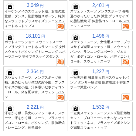
3,049
2,401
円
円
イーゲンメイのスウェット服、女性の減
スウェットスーツ メンズスポーツ 長袖
量服、ダンス、脂肪燃焼スポーツ、特別
夏のゆったりした体 減量 プラスサイズ
なスウェットプラスサイズランニングフ
の脂肪燃焼 汗 体脂肪コントロール スウ
ィットネストップス
ェットスーツ
18,101
1,496
円
円
ホットスーツショー スウェットスーツ
スウェットスーツ、女性用スーツ、プラ
スプリングフィットネスランニング 女性
スサイズ減量スウェット服、スウェット
スウェットボクシングトレーニング スポ
パンツ、ランニングスポーツ、ジムヨ
ーツスーツ 男性プラスサイズダンス
ガ、ボディコントロール、ボディコント
ロール、スウェットスーツ
2,364
1,227
円
円
スウェットスーツ、メンズスポーツ長
一根美汗着 減量服 女性用スウェットパ
袖、夏のゆったり体型の縮小服、プラス
ンツ ダンサー練習服 脂肪燃焼汗 特別ス
サイズの縮小服、汗を吸いだボディコン
ポーツ減量パンツ
トロール、体を肥やす、スウェットパン
ツ
2,221
1,532
円
円
汗をかく服、男女のフィットネス、スポ
一更美スウェットスーツメンズ脂肪燃焼
ーツ、汗をかく服、スーツ、プラスサイ
セット、プロフェッショナルなスウェッ
ズコントロール、ボクシング、脂肪燃焼
トフィットネス、プラスサイズボクシン
トレーニング、体型縮小
グ減量スウェットトップ