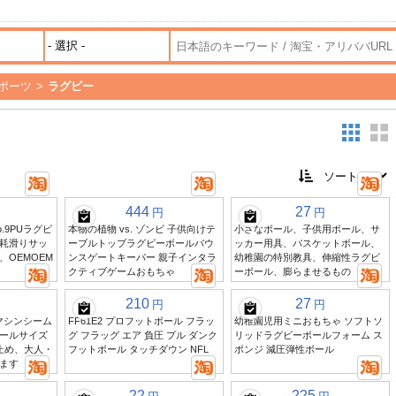
ポーツ
>
ラグビー
444
27
円
円
.9PUラグビ
本物の植物 vs. ゾンビ 子供向けテ
小さなボール、子供用ボール、サ
耗滑りサッ
ーブルトップラグビーボールバウ
ッカー用具、バスケットボール、
OEMOEM
ンスゲートキーパー 親子インタラ
幼稚園の特別教具、伸縮性ラグビ
クティブゲームおもちゃ
ーボール、膨らませるもの
210
27
円
円
Uマシンシーム
FF61E2 プロフットボール フラッ
幼稚園児用ミニおもちゃ ソフトソ
ールサイズ
グ フラッグ エア 負圧 プル ダンク
リッドラグビーボールフォーム ス
止め、大人・
フットボール タッチダウン NFL
ポンジ 減圧弾性ボール
ます
22
225