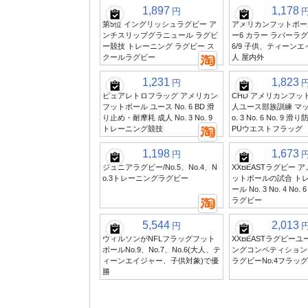
1,897
1,178
円
第5位 イングリッシュラグビー ア
アメリカンフットボー
ンチスリップグラニュール ラグビ
ー6 カラー ラバーラグビー
ー競技 トレーニング ラグビー ス
6/9 子供、ティーン
クールラグビー
人 屋内外
1,231
1,823
円
ピュアレトロフラッグ アメリカン
CHD アメリカンフッ
フットボール ユース No. 6 BD 滑
人ユース部族訓練 マッ
り止め・耐摩耗 成人 No. 3 No. 9
o. 3 No. 6 No. 9
トレーニング競技
PUウエストフラッグ
1,198
1,673
円
ジュニアラグビー/No.5、No.4、N
XXBEASTラグビー 
o.3トレーニングラグビー
ットボールの試合 ト
ール No. 3 No. 4 No. 6 
ラグビー
5,544
2,013
円
ウィルソンがNFLフラッグフット
XXBEASTラグビー
ボールNo.9、No.7、No.6(大人、テ
ングコンペティション
ィーンエイジャー、子供対象)で優
ラグビーNo.4フラッ
勝