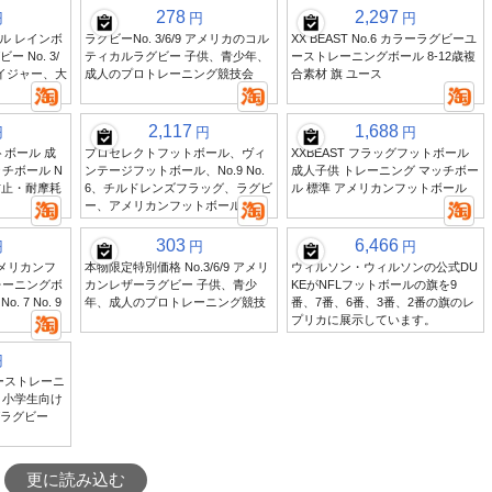
278
2,297
円
円
円
ル レインボ
ラグビーNo. 3/6/9 アメリカのコル
XX BEAST No.6 カラーラグビーユ
 No. 3/
ティカルラグビー 子供、青少年、
ーストレーニングボール 8-12歳複
エイジャー、大
成人のプロトレーニング競技会
合素材 旗 ユース
2,117
1,688
円
円
円
トボール 成
プロセレクトフットボール、ヴィ
XXBEAST フラッグフットボール
チボール N
ンテージフットボール、No.9 No.
成人子供 トレーニング マッチボー
 滑り防止・耐摩耗
6、チルドレンズフラッグ、ラグビ
ル 標準 アメリカンフットボール
ー、アメリカンフットボール
303
6,466
円
円
円
アメリカンフ
本物限定特別価格 No.3/6/9 アメリ
ウィルソン・ウィルソンの公式DU
レーニングボ
カンレザーラグビー 子供、青少
KEがNFLフットボールの旗を9
No. 7 No. 9
年、成人のプロトレーニング競技
番、7番、6番、3番、2番の旗のレ
プリカに展示しています。
円
ユーストレーニ
 小学生向け
グラグビー
更に読み込む