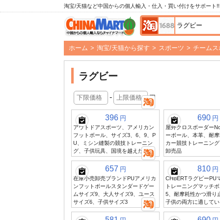
淘宝/天猫など中国からの個人輸入・仕入・買い付けをサポート!!
ホーム
>
淘宝/天猫から探す
>
スポーツ
>
チームス
ラグビー
-
円
396
690
円
円
アウトドアスポーツ、アメリカン
屋外クロスボーダーNo
フットボール、サイズ3、6、9、P
ーボール、本革、耐摩
U、ミシン縫製の競技トレーニン
カー競技トレーニング、
グ、子供玩具、国境を越えた在庫
卸売品
657
810
円
円
在庫小売卸売ブランドPUアメリカ
CHBERTラグビーP
ンフットボールスタンダードゲー
トレーニングマッチボ
ムサイズ9、大人サイズ9、ユース
5、耐摩耗性かつ滑り
サイズ6、子供サイズ3
子供の両方に適してい
581
690