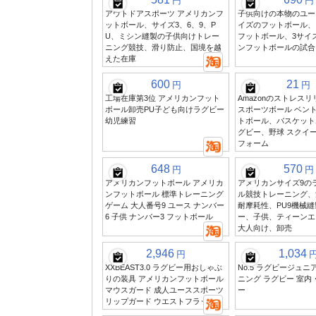
円
円
アウトドアスポーツ アメリカンフ
子供向けの本物のユース
ットボール、サイズ3、6、9、P
イズのフットボール、
U、ミシン縫製の子供向けトレー
フットボール、3サイ
ニング競技、滑り防止、国境を越
ンフットボールの試合
えた在庫
600
21
円
円
工場在庫第3位 アメリカンフット
Amazonのストレスリ
ボール卸売PU子ども向けラグビー
スポーツボール ベント
幼児練習
トボール、バスケット
グビー、野球 スクイ
フォーム
648
570
円
円
アメリカンフットボール アメリカ
アメリカンサイズ9の
ンフットボール 標準トレーニング
ル競技トレーニング、
ゲーム 大人番号9 ユース ナンバー
耐摩耗性、PU9機械
6 子供 ナンバー3 フットボール
ー、子供、ティーンエ
大人向け、卸売
2,946
1,034
円
XXBEAST3.0 ラグビー用おしゃぶ
No.5 ラグビージュニ
りの装具 アメリカンフットボール
ニング ラグビー 室内
マウスガード 成人ユーススポーツ
ー
リップガード ウエストフラッグ