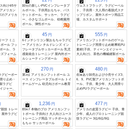
円
円
向け4/5サ
卸売の新しいPVCインフレータブ
ウエストフラッグ、ラグビーベル
アメリカン
ルボール、子供用おもちゃ、バス
ト、子供用・大人用の着脱式スナ
ズのアメリカ
ケットボール、サッカー、ラグビ
ップリボン、屋外スポーツ用品工
ー、小さなゴムボール、幼稚園用
場、カスタムサポート
ボール、弾性ボール
45
555
円
円
リーフ ミニ
6インチシリコン製おもちゃラグビ
アメリカンフットボールのゲーム
ボール フッ
ー アメリカン チルドレンズ イン
トレーニング用滑り止め耐摩耗PU
ボール、ラ
フレータブルサッカーボール 乳児
素材(子供、ティーンエイジャー、
ーズフォーム
感覚統合トレーニング 屋内外ボー
大人向け)、茶色の機械縫製ボール
ルシューティングボール
270
480
円
円
ラグビーボー
第3位 アメリカンフットボール ユ
在庫あり卸売および小売サイズ3、
滑り止め・
ース インフレータブルボール トイ
6、9、PVC製アメリカンフットボ
縫製ラグビ
チームゲーム 幼児向けボール教育
ール、子供、青少年、大人用滑り
イジャー、
止めPUラグビーボール
1,236
477
円
円
円
ア競技 トレー
BSKT 本物のプロ アメリカンフッ
アメリカの皮質ラグビー 子供、青
・屋外ラグビ
トボール 子供向け 大人向けユース
少年、成人のプロトレーニング競
トレーニング用品 マッチボール お
技ラグビー 3位/6位/9位
もちゃ サッカーボール