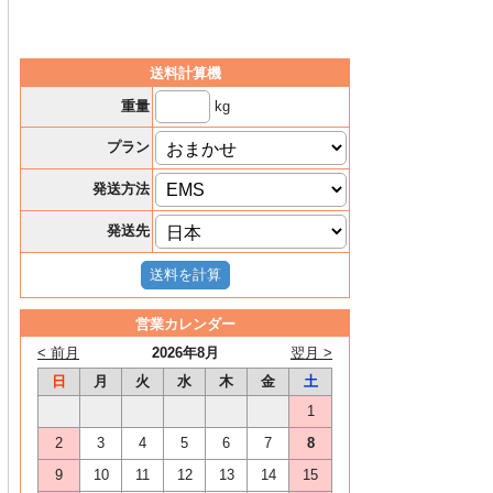
送料計算機
kg
重量
プラン
発送方法
発送先
営業カレンダー
< 前月
2026年8月
翌月 >
日
月
火
水
木
金
土
1
2
3
4
5
6
7
8
9
10
11
12
13
14
15