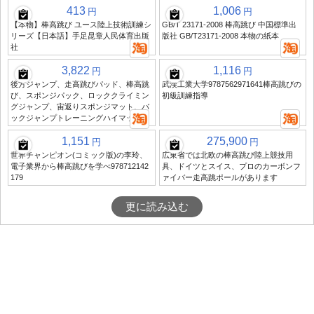
413
1,006
円
円
【本物】棒高跳び ユース陸上技術訓練シ
GB/T 23171-2008 棒高跳び 中国標準出
リーズ【日本語】手足昆章人民体育出版
版社 GB/T23171-2008 本物の紙本
社
3,822
1,116
円
円
後方ジャンプ、走高跳びパッド、棒高跳
武漢工業大学9787562971641棒高跳びの
び、スポンジパック、ロッククライミン
初級訓練指導
グジャンプ、宙返りスポンジマット、バ
ックジャンプトレーニングハイマット
1,151
275,900
円
円
世界チャンピオン(コミック版)の李玲、
広東省では北欧の棒高跳び陸上競技用
電子業界から棒高跳びを学べ978712142
具、ドイツとスイス、プロのカーボンフ
179
ァイバー走高跳ポールがあります
更に読み込む