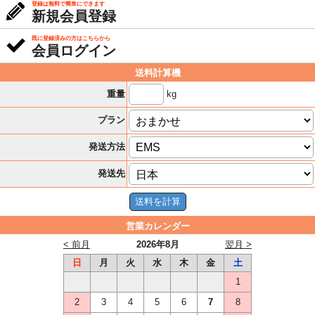
登録は無料で簡単にできます
新規会員登録
既に登録済みの方はこちらから
会員ログイン
送料計算機
kg
重量
プラン
発送方法
発送先
営業カレンダー
< 前月
2026年8月
翌月 >
日
月
火
水
木
金
土
1
2
3
4
5
6
7
8