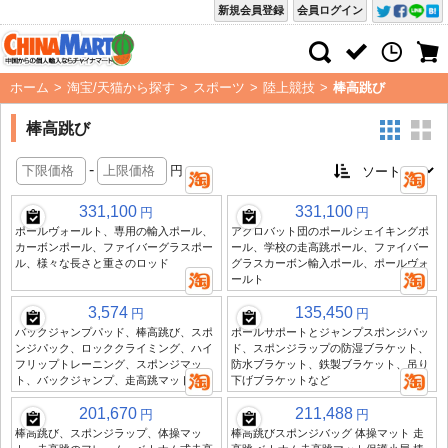
新規会員登録
会員ログイン
ホーム
>
淘宝/天猫から探す
>
スポーツ
>
陸上競技
>
棒高跳び
棒高跳び
-
円
331,100
331,100
円
円
ポールヴォールト、専用の輸入ポール、
アクロバット団のポールシェイキングポ
カーボンポール、ファイバーグラスポー
ール、学校の走高跳ポール、ファイバー
ル、様々な長さと重さのロッド
グラスカーボン輸入ポール、ポールヴォ
ールト
3,574
135,450
円
円
バックジャンプパッド、棒高跳び、スポ
ポールサポートとジャンプスポンジパッ
ンジパック、ロッククライミング、ハイ
ド、スポンジラップの防湿ブラケット、
フリップトレーニング、スポンジマッ
防水ブラケット、鉄製ブラケット、吊り
ト、バックジャンプ、走高跳マット
下げブラケットなど
201,670
211,488
円
円
棒高跳び、スポンジラップ、体操マッ
棒高跳びスポンジバッグ 体操マット 走