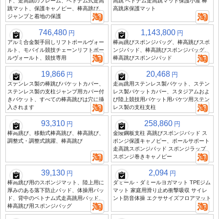
ト、走高跳のフレーム、ベトナム式走高
高跳 ベトナム走高跳マット保護小屋 棒
跳マット、保護キャノピー、棒高跳び、
高跳床保護マット
ジャンプと着地の保護
746,480
1,143,800
円
円
アルミ合金製手回しリフトポールヴォー
棒高跳びスポンジバッグ、棒高跳びスポ
ルト、モバイル競技チェーンリフトポー
ンジパッド、棒高跳びスポンジバッグ、
ルヴォールト、競技専用
棒高跳びスポンジパッド
19,866
20,468
円
円
ステンレス製の棒跳びバケットカバー、
走高跳用ステンレス製バケット、ステン
ステンレス製の支柱ジャンプ用カバー付
レス製バケットカバー、スタジアムおよ
きバケット、すべての棒高跳びは穴に挿
び陸上競技用バケット用バケツ用ステン
入されます
レス製の支柱支柱
93,310
258,860
円
円
棒高跳び、移動式棒高跳び、棒高跳び、
金陵鋼板支柱 高跳びスポンジパッド ス
調整式・調整式跳躍、棒高跳び
ポンジ保護キャノピー、ポールサポート
走高跳スポンジパッド スポンジラップ
スポンジ巻きキャノピー
39,130
2,094
円
円
棒高跳び用のスポンジマット、陸上用に
ダミール・ダミールヨガマット TPEジム
厚みのある落下防止パッド、体操用パッ
マット 家庭用滑り止め衝撃吸収 サイレ
ド、背中のベトナム式走高跳用パッド、
ント防音体操 エクササイズフロアマット
棒高跳び用スポンジバッグ