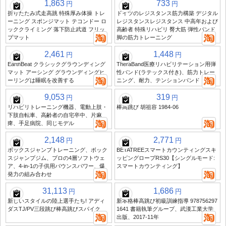
1,863
733
円
円
折りたたみ式走高跳 特殊厚み体操 トレ
ドイツのレジスタンス筋力構築 デジタル
ーニング スポンジマット テコンドー ロ
レジスタンスレジスタンス 中高年および
ッククライミング 落下防止武道 フリッ
高齢者 特殊リハビリ 臀大筋 弾性バンド
プマット
脚の筋力トレーニング
2,461
1,448
円
円
EarthBeat クラシックグラウンディング
TheraBand医療リハビリテーション用弾
マット アーシング グラウンディングヒ
性バンド(ラテックス付き)、筋力トレー
ーリングは睡眠を改善する
ニング、耐力、テンションバンド
9,053
319
円
円
リハビリトレーニング機器、電動上肢・
棒高跳び 胡祖容 1984-06
下肢自転車、高齢者の自宅卒中、片麻
痺、手足病院、同じモデル
2,148
2,771
円
円
ボックスジャンプトレーニング、ボック
BETATREEスマートカウンティングスキ
スジャンプジム、プロの4層ソフトウェ
ッピングロープRS30【シングルモード:
ア、4-in-1の子供用バウンスパワー、爆
スマートカウンティング】
発力の組み合わせ
31,113
1,686
円
円
新しいスタイルの陸上選手たち! アディ
新本格棒高跳び初級訓練指導 978756297
ダスTJ/PV三段跳び棒高跳びスパイク
1641 書籍執筆グループ、武漢工業大学
出版、2017-11年