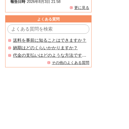
報告日時
2026年8月3日 21:58
更に見る
よくある質問
送料を事前に知ることはできますか？
納期はどのくらいかかりますか？
代金の支払いはどのような方法ですか？
その他のよくある質問