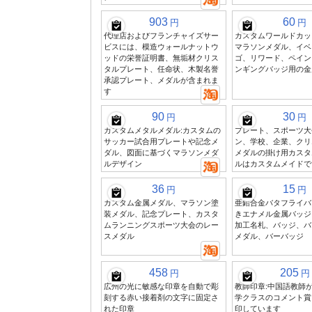
903
60
円
円
代理店およびフランチャイズサー
カスタムワールドカッ
ビスには、模造ウォールナットウ
マラソンメダル、イベ
ッドの栄誉証明書、無垢材クリス
ゴ、リワード、ペイン
タルプレート、任命状、木製名誉
ンギングバッジ用の金
承認プレート、メダルが含まれま
す
90
30
円
円
カスタムメタルメダル:カスタムの
プレート、スポーツ大
サッカー試合用プレートや記念メ
ン、学校、企業、クリ
ダル、図面に基づくマラソンメダ
メダルの掛け用カスタ
ルデザイン
ルはカスタムメイドで
36
15
円
円
カスタム金属メダル、マラソン塗
亜鉛合金バタフライバ
装メダル、記念プレート、カスタ
きエナメル金属バッジ
ムランニングスポーツ大会のレー
加工名札、バッジ、バ
スメダル
メダル、バーバッジ
458
205
円
円
広州の光に敏感な印章を自動で彫
教師印章:中国語教師
刻する赤い接着剤の文字に固定さ
学クラスのコメント賞
れた印章
印しています