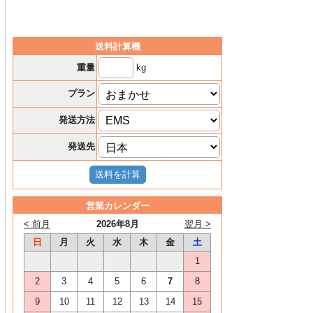
送料計算機
kg
重量
プラン
発送方法
発送先
営業カレンダー
< 前月
2026年8月
翌月 >
日
月
火
水
木
金
土
1
2
3
4
5
6
7
8
9
10
11
12
13
14
15