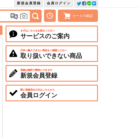
新規会員登録
会員ログイン
カートの確認
まずはこちらをお読みください
サービスのご案内
日本へ輸入できない商品をご確認ください
取り扱いできない商品
登録は無料で簡単にできます
新規会員登録
既に登録済みの方はこちらから
会員ログイン