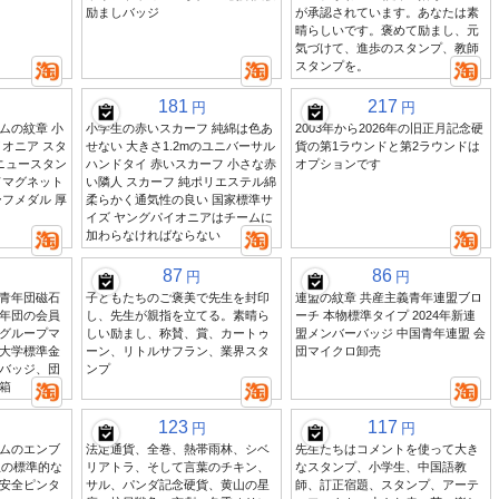
励ましバッジ
が承認されています。あなたは素
晴らしいです。褒めて励まし、元
気づけて、進歩のスタンプ、教師
スタンプを。
181
217
円
円
ムの紋章 小
小学生の赤いスカーフ 純綿は色あ
2003年から2026年の旧正月記念硬
オニア スタ
せない 大きさ1.2mのユニバーサル
貨の第1ラウンドと第2ラウンドは
ニュースタン
ハンドタイ 赤いスカーフ 小さな赤
オプションです
ドマグネット
い隣人 スカーフ 純ポリエステル綿
フメダル 厚
柔らかく通気性の良い 国家標準サ
イズ ヤングパイオニアはチームに
加わらなければならない
87
86
円
円
青年団磁石
子どもたちのご褒美で先生を封印
連盟の紋章 共産主義青年連盟ブロ
年団の会員
し、先生が親指を立てる。素晴ら
ーチ 本物標準タイプ 2024年新連
グループマ
しい励まし、称賛、賞、カートゥ
盟メンバーバッジ 中国青年連盟 会
大学標準金
ーン、リトルサフラン、業界スタ
団マイクロ卸売
バッジ、団
ンプ
箱
123
117
円
円
ムのエンブ
法定通貨、全巻、熱帯雨林、シベ
先生たちはコメントを使って大き
生の標準的な
リアトラ、そして言葉のチキン、
なスタンプ、小学生、中国語教
安全ピンタ
サル、パンダ記念硬貨、黄山の星
師、訂正宿題、スタンプ、アーテ