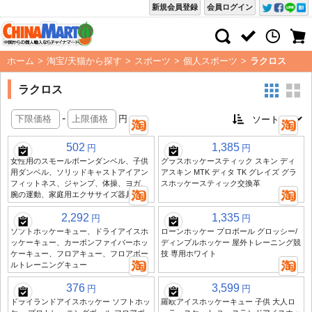
新規会員登録
会員ログイン
ホーム
>
淘宝/天猫から探す
>
スポーツ
>
個人スポーツ
>
ラクロス
ラクロス
-
円
502
1,385
円
円
女性用のスモールボーンダンベル、子供
グラスホッケースティック スキン ディ
用ダンベル、ソリッドキャストアイアン
アスキン MTK ディタ TK グレイズ グラ
フィットネス、ジャンプ、体操、ヨガ、
スホッケースティック交換革
腕の運動、家庭用エクササイズ器具
2,292
1,335
円
円
ソフトホッケーキュー、ドライアイスホ
ローンホッケー プロボール グロッシー/
ッケーキュー、カーボンファイバーホッ
ディンプルホッケー 屋外トレーニング競
ケーキュー、フロアキュー、フロアボー
技 専用ホワイト
ルトレーニングキュー
376
3,599
円
円
ドライランドアイスホッケー ソフトホッ
羅欧アイスホッケーキュー 子供 大人ロ