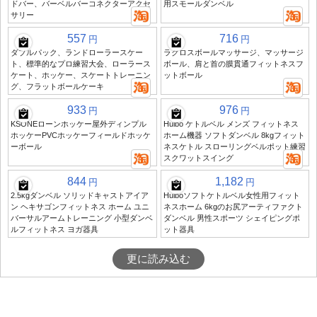
ドバー、バーベルバーコネクターアクセ
用スモールダンベル
サリー
557
716
円
円
ダブルパック、ランドローラースケー
ラクロスボールマッサージ、マッサージ
ト、標準的なプロ練習大会、ローラース
ボール、肩と首の膜貫通フィットネスフ
ケート、ホッケー、スケートトレーニン
ットボール
グ、フラットボールケーキ
933
976
円
円
KSONEローンホッケー屋外ディンプル
Huibo ケトルベル メンズ フィットネス
ホッケーPVCホッケーフィールドホッケ
ホーム機器 ソフトダンベル 8kgフィット
ーボール
ネスケトル スローリングベルポット練習
スクワットスイング
844
1,182
円
円
2.5kgダンベル ソリッドキャストアイア
Huiboソフトケトルベル女性用フィット
ン ヘキサゴンフィットネス ホーム ユニ
ネスホーム 6kgのお尻アーティファクト
バーサルアームトレーニング 小型ダンベ
ダンベル 男性スポーツ シェイピングポ
ルフィットネス ヨガ器具
ット器具
更に読み込む