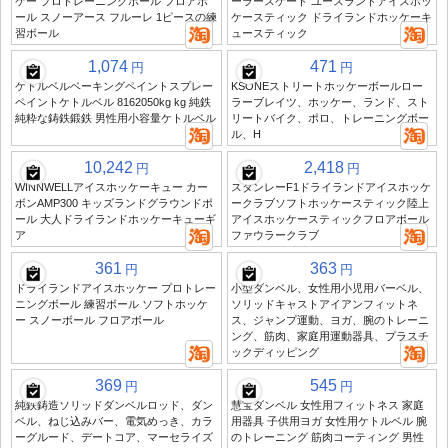
ケー プロトレーニングボール フロアボ
ーラースケート ユースランドアイスホッ
ール スノーアース フルーレ 1ピースの練
ケースティック ドライランドホッケーキ
習ボール
ュースティック
1,074
471
円
円
ケトルベルベーキングペイントスプレー
KSONEストリートホッケーボールロー
ペイントケトルベル 8162050kg kg 純鉄
ラーブレイツ、ホッケー、ランド、スト
純粋な鋳鉄鍛鉄 男性用小容量ケトルベル
リートバイク、ポロ、トレーニングボー
ル、H
10,242
2,418
円
円
WINNWELLアイスホッケーキュー カー
スタンレーF1ドライランドアイスホッケ
ボンAMP300 キッズランドグラウンドポ
ークラブソフトホッケースティック陸上
ール 大人ドライランドホッケーキューギ
アイスホッケースティックフロアボール
ア
ファウラークラブ
361
363
円
円
ドライランドアイスホッケー プロトレー
小型ダンベル、女性用小児用バーベル、
ニングボール 練習ボール ソフトホッケ
ソリッドキャストアイアンフィットネ
ー スノーボール フロアボール
ス、ジャンプ運動、ヨガ、腕のトレーニ
ング、筋肉、家庭用運動器具、プラスチ
ックディッピング
369
545
円
円
純鉄鋳造ソリッドダンベルロッド、ダン
慧宝ダンベル 女性用フィットネス 家庭
ベル、ねじ込みバー、電気めっき、カラ
用器具 子供用ヨガ 女性用ケトルベル 腕
ーグルード、デートコア、マーセライズ
のトレーニング 筋肉コーティング 男性