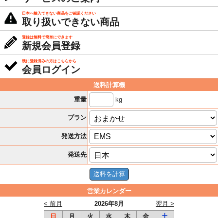
日本へ輸入できない商品をご確認ください
取り扱いできない商品
登録は無料で簡単にできます
新規会員登録
既に登録済みの方はこちらから
会員ログイン
送料計算機
kg
重量
プラン
発送方法
発送先
営業カレンダー
< 前月
2026年8月
翌月 >
日
月
火
水
木
金
土