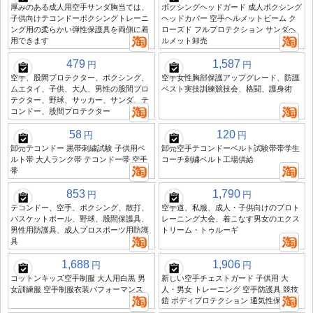
厚みのある成人用空手サンダ胸当ては、
ボクシングヘッドガード 成人ボクシング
子供向けテコンドーボクシングトレーニ
ヘッドカバー 空手ヘルメットビーム ク
ング用の柔らかい弾性保護具を両側に着
ローズド フルプロテクション サンダヘ
用できます
ルメット卸売
479
1,587
円
円
空手、股間プロテクター、ボクシング、
空手女性胸部保護アップグレード、防護
ムエタイ、子供、大人、男性の股間プロ
ベスト実技訓練競技会、格闘、護身術
テクター、野球、サッカー、サンダ、テ
コンドー、股間プロテクター
58
120
円
円
卸売テコンドー 黒帯刺繍試験 子供用ベ
卸売空手テコンドーベルト試験帯帯学生
ルト帯 大人ランク帯 テコンドー帯 空手
コーチ刺繍ベルト工場供給
帯
853
1,790
円
円
テコンドー、空手、ボクシング、散打、
空手道、私服、成人・子供向けのプロト
バスケットボール、野球、股間保護具、
レーニング大会、着こなす男女のエクス
男性用防護具、成人プロスポーツ用防護
トリーム・トゥルーギ
具
1,688
1,906
円
円
コットンキッズ空手制服 大人用白黒 男
新しい空手チェストガード 子供用 大
女訓練服 空手制服衣装パフォーマンス
人・男女 トレーニング 空手防護具 競技
鎧 ボディプロテクション 通気性保護