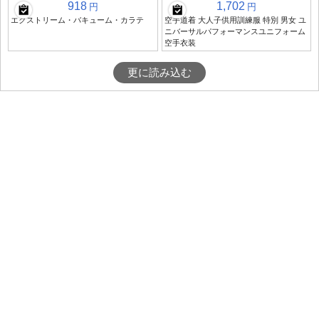
918
1,702
円
円
エクストリーム・バキューム・カラテ
空手道着 大人子供用訓練服 特別 男女 ユ
ニバーサルパフォーマンスユニフォーム
空手衣装
更に読み込む