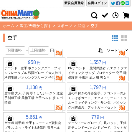
新規会員登録
会員ログイン
ホーム
>
淘宝/天猫から探す
>
スポーツ
>
武道
>
空手
空手
-
円
958
1,557
円
円
テコンドー空手 ボクシンググローブ イ
BNテコンドー 股間保護者 ムエタイ ファ
ンフレータブル 戦闘グローブ 大人散打
イティング サンダ プロテクター 空手 陰
格闘訓練 ボクシングスリーブ 子供向け
保護者 子供用 成人用 男女用
1,138
1,797
円
円
空手服 大人 子供 厚くしたジークン 道空
足の甲付きの厚み空手、テコンドーのふ
手制服工場 柔術工場 空手ベルト 服 ロゴ
くらはぎガード、エクストリーム・トゥ
印刷
ルーファイティング・サンダ、ボクシン
グ用防護具、フットガードセット
5,661
779
円
円
空手道 新甲組 空手トレーニング競技会
テコンドーのグローブ、足パッド、子供
プラス ネットライト&通気性 青ラベル
用テコンドーのハンドガード、フットガ