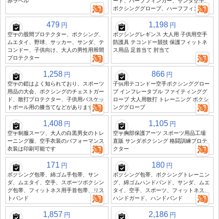
赤ラベル
ード、ハーフフィンガー、サンダ空手、
ボクシンググローブ、ハーフフィンガー
479
1,198
円
円
空手の股間プロテクター、ボクシング、
ボクシングレギンス 大人用 子供用空手
ムエタイ、野球、サッカー、サンダ、テ
防護具 テコンドー競技 保護フィットネ
コンドー、子供向け、大人の男性用股間
ス用品 足首当て 肘当て
プロテクター
1,258
866
円
円
空手の鎧はよく知られており、スポーツ
子供用テコンドー空手ボクシンググロー
用品の大会、ボクシングのチェストガー
ブ インフレータブル ファイティンググ
ド、散打プロテクター、子供用バスケッ
ローブ 大人用散打 トレーニング ボクシ
トボール用の膝当てなどがあります
ンググローブ
1,408
1,105
円
円
空手制服スーツ、大人の白黒男女のトレ
空手胸部保護アーツ スポーツ用品工場
ーニング服、空手衣装のパフォーマンス
直販 サンダボクシング 格闘訓練プロテ
衣装は印刷可能です
クター
171
180
円
円
ボクシング包帯、綿ゴム手包帯、サン
ボクシング包帯、ボクシングトレーニン
ダ、ムエタイ、空手、スポーツボクシン
グ、綿ゴムハンドバンド、サンダ、ムエ
グ包帯、フィットネス用手首包帯、リス
タイ、空手、スポーツ、フィットネス、
トバンド
ハンドガード、ハンドバンド
1,857
2,186
円
円