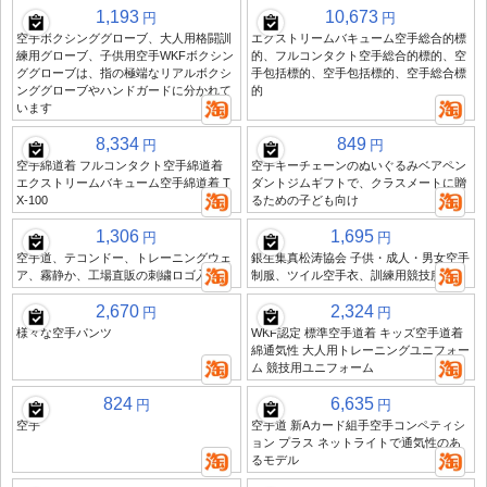
1,193
10,673
円
円
空手ボクシンググローブ、大人用格闘訓
エクストリームバキューム空手総合的標
練用グローブ、子供用空手WKFボクシン
的、フルコンタクト空手総合的標的、空
ググローブは、指の極端なリアルボクシ
手包括標的、空手包括標的、空手総合標
ンググローブやハンドガードに分かれて
的
います
8,334
849
円
円
空手綿道着 フルコンタクト空手綿道着
空手キーチェーンのぬいぐるみベアペン
エクストリームバキューム空手綿道着 T
ダントジムギフトで、クラスメートに贈
X-100
るための子ども向け
1,306
1,695
円
円
空手道、テコンドー、トレーニングウェ
銀生集真松涛協会 子供・成人・男女空手
ア、霧静か、工場直販の刺繍ロゴ入りギ
制服、ツイル空手衣、訓練用競技服
2,670
2,324
円
円
様々な空手パンツ
WKF認定 標準空手道着 キッズ空手道着
綿通気性 大人用トレーニングユニフォー
ム 競技用ユニフォーム
824
6,635
円
円
空手
空手道 新Aカード組手空手コンペティシ
ョン プラス ネットライトで通気性のあ
るモデル