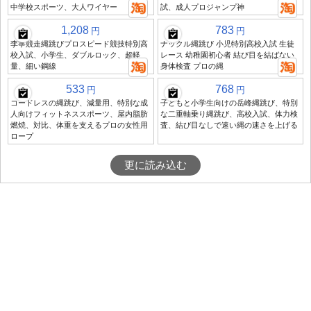
中学校スポーツ、大人ワイヤー
試、成人プロジャンプ神
1,208
783
円
円
李寧競走縄跳びプロスピード競技特別高
ナックル縄跳び 小児特別高校入試 生徒
校入試、小学生、ダブルロック、超軽
レース 幼稚園初心者 結び目を結ばない
量、細い鋼線
身体検査 プロの縄
533
768
円
円
コードレスの縄跳び、減量用、特別な成
子どもと小学生向けの岳峰縄跳び、特別
人向けフィットネススポーツ、屋内脂肪
な二重軸乗り縄跳び、高校入試、体力検
燃焼、対比、体重を支えるプロの女性用
査、結び目なしで速い縄の速さを上げる
ロープ
更に読み込む