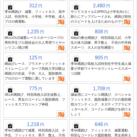
312
2,480
円
円
李寧縄跳び、減量、フィットネス、高中
サンドスタイル2.0PROは小学生向けに
入試、特別学生、小学校、中学校、成人
新たにアップグレードされ、縄跳び競技
プロの縄運動。
のスピードを上げるためのものです
1,235
808
円
円
MOGOLD減量レーススポーツロープの
Xtepの痩せ縄跳び、特別高校入試、小学
男性学生プロ競技会の大人専用ワイヤー
生の体力訓練、男子数え、子供の中学校
シリコン跳び縄
スポーツ、大人の女性綱渡り
125
905
円
円
縄跳びレース、プラスチックフィットネ
李寧縄跳び高校入試特別生中学生成人減
ストレーニング、ロープ高校入学試験は
量小学校ワイヤーカウントレーススポー
縄跳びの生徒、子供、大人、脂肪燃焼、
ツ試験
プロのロープ運動に適しています
775
1,708
円
円
361本縄跳び、特別高校入試生徒数え、
減量用にコードレス縄跳び、スペシャル
レース、男女のコードレス脂肪燃焼、フ
フィットネス、脂肪減量のプロの脂肪燃
ィットネスプロジャンプ神様
焼カウンティング、ネガティブグラビテ
ィガールズ、コードレス縄跳びを続けま
しょう
1,218
646
円
円
李寧の縄跳びで減量、特別高校入試、小
李寧縄跳び、フィットネス、減量運動、
学生、フィットネス、男子、数え、子供
特別なコードレス脂肪燃焼、男女高校入