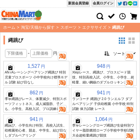
新規会員登録
会員ログイン
ホーム
>
淘宝/天猫から探す
>
スポーツ
>
エクササイズ
>
縄跳び
縄跳び
-
円
1,527
948
円
円
ANTAレーシングベアリング縄跳び 特別
Xtepレース、縄跳び、プロスピード競
児童プロスポーツ 小中学校向け標準モデ
技、特別高校入試、小学生、小学生、超
ル 試験 結び目なし
軽量、細い鋼線のダブルロッキング
862
941
円
円
李寧縄跳びレース、体重減少、特別スポ
ランコーチ 縄跳び 2.0 ランエルフ ダブ
ーツフィットネス、成人減脂肪、子ど
ルベアリング 子供幼稚園 小中学校 特別
も、小学生、高校入試、プロ訓練ロープ
試験 体力試験 レース
941
1,064
円
円
縄跳び、小学生向け特別、高校入試生、
李寧レーシングロープ縄跳び生徒特別ワ
幼稚園初心者、競走、中学生、結び目な
イヤー脂肪燃焼ロープ小学校中学校試験
しダブルベアリング
大会超軽量縄跳び競技