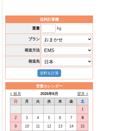
送料計算機
kg
重量
プラン
発送方法
発送先
営業カレンダー
< 前月
2026年8月
翌月 >
日
月
火
水
木
金
土
1
2
3
4
5
6
7
8
9
10
11
12
13
14
15