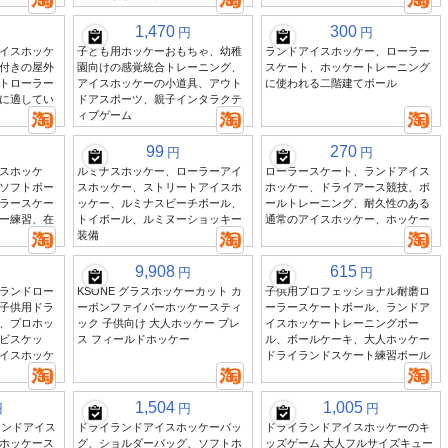
1,470
300
円
円
イスホッケ
子ども用ホッケーおもちゃ、幼稚
ランドアイスホッケー、ローラー
付きの屋外
園向けの感覚統合トレーニング、
スケート、ホッケートレーニング
トローラー
アイスホッケーの小道具、アウト
に使われる二階建てボール
トに適してい
ドアスポーツ、親子インタラクテ
ィブゲーム
99
270
円
円
スホッケ
ルミナスホッケー、ローラーアイ
ローラースケート、ランドアイス
ソフトボー
スホッケー、ストリートアイスホ
ホッケー、ドライアース競技、ボ
ラースケー
ッケー、ルミナスビーチボール、
ールトレーニング、耐久性のある
ー練習、在
トイボール、ルミヌーショッキー
通常のアイスホッケー、ホッケー
装備
9,908
615
円
円
ランドロー
KSONE グラスホッケーカット カ
子供用プロフェッショナル耐磨ロ
子供用ドラ
ーボンファイバーホッケースティ
ーラースケートボール、ランドア
、プロホッ
ック 子供向け 大人ホッケー プレ
イスホッケートレーニングボー
ビスケッ
ス フィールドホッケー
ル、ボールケーキ、大人ホッケー
イスホッケ
ドライランドスケート練習ボール
1,504
1,005
円
円
円
ランドアイス
ドライランドアイスホッケーバッ
ドライランドアイスホッケーのキ
ホッケース
グ、ショルダーバッグ、ソフトホ
ッズゲーム 大人フルサイズキュー