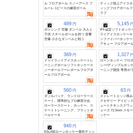
ル フロアボール スノーアース フ
ティック陸上アイスホ
ルーレ 1ピースの練習ボール
ィックフロアボールフ
ラブ
489
5,145
円
ボクシング 空爆 ダンベル 大人と
IFF認定ソフトホッケ
子供 スチールボールを持つ 音響
ライアイスホッケーキ
空爆 小さなダンベルと戦う
ンファイバーホッケー
アキュー フロアボー
369
1,327
円
ドライランドアイスホッケートレ
ローンホッケー プロボ
ーニングボールソフトホッケース
シー/ディンプルホッケ
ノーボールフーレボールフロアボ
ーニング競技 専用ホ
ールフロアボール
560
63
円
円
ダブルパック、ランドローラース
ストレートエッジ厚み
ケート、標準的なプロ練習大会、
クセサリー デイビッド
ローラースケート、ホッケー、ス
ュートチキンスクワッ
ケートトレーニング、フラットボ
ォーズ 72.5mm ス
ールケーキ
ッケー
940
円
KSONEローンホッケー屋外ディン