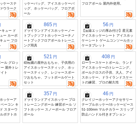
ッケーステ
ッケーバッグ、アイスホッケーバ
フロアボール 屋内外使用。
ァウラーク
ッグ、ホッケーバッグ、フロアボ
ール
865
56
円
円
円
ーキュー ド
ドライランドアイスホッケーノー
【直線エッジの厚み付け】星元素
ュー カーボ
トブックソフトホッケーコーチノ
アイスホッケーシート アイスホッ
キュー フロ
ートブックフロアボールトレーニ
ケーシート ゲームコンソールホッ
ル
ング用具
ケータブレット
521
408
円
円
円
ール グロッ
幼稚園の屋外おもちゃ、子供用の
ローラースケートボール、ランド
ー 屋外トレ
アイスホッケースティック、ホッ
アイスホッケーのトレーニング、
ワイト
ケースティック、レジャースポー
ボールクロスの子供、大人、アイ
ツおもちゃ、フットボールゲート
スホッケー、ドライランドスケー
セット
トの練習、プロの耐久性
357
46
円
円
ホッケーア
ドライランドアイスホッケー プロ
クレイジーホッケーアクセサリー
ベーコン キ
トレーニングボール 練習ボール ソ
テーブルホッケー/ホッケーピース
ド スターウ
フトホッケー スノーボール フロア
51-100mm マルチカラー スリップ
モールポテトホ
ボール
防止ハンドル付きオプション