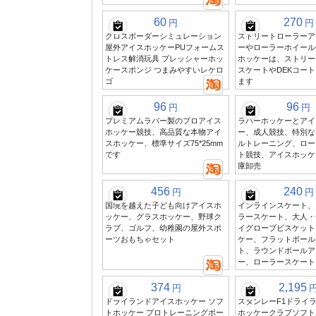
60
270
円
円
クロスボーダーシミュレーション
ストリートローラーア
屋外アイスホッケーPUフォームス
ーやローラーホイール
トレス解消玩具 プレッシャーホッ
ホッケーは、ストリー
ケースポンジ つまみやすいレケロ
スケートやDEKコー
ゴ
ます
96
96
円
円
プレミアムラバー製のプロアイス
ラバーホッケーとアイ
ホッケー競技、高品質な本物アイ
ー、成人競技、特別な
スホッケー、標準サイズ75*25mm
ルトレーニング、ロー
です
ト競技、アイスホッケ
庫卸売
456
240
円
円
国境を越えた子ども向けアイスホ
インラインスケート、
ッケー、グラスホッケー、野球ク
ラースケート、大人・
ラブ、ゴルフ、幼稚園の屋外スポ
イグローブビスケット
ーツおもちゃセット
ケー、フラットボール
ト、ラウンドボールア
ー、ローラースケート
374
2,195
円
ドライランドアイスホッケー ソフ
スタンレーF1ドライ
トホッケー プロトレーニングボー
ホッケークラブソフト