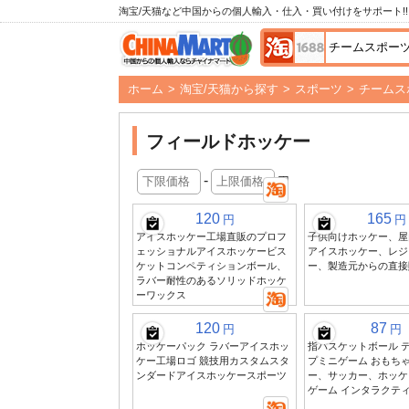
淘宝/天猫など中国からの個人輸入・仕入・買い付けをサポート!!
ホーム
>
淘宝/天猫から探す
>
スポーツ
>
チームス
フィールドホッケー
-
円
120
165
円
円
アイスホッケー工場直販のプロフ
子供向けホッケー、屋
ェッショナルアイスホッケービス
アイスホッケー、レジ
ケットコンペティションボール、
ー、製造元からの直接
ラバー耐性のあるソリッドホッケ
ーワックス
120
87
円
円
ホッケーパック ラバーアイスホッ
指バスケットボール 
ケー工場ロゴ 競技用カスタムスタ
プミニゲーム おもちゃ
ンダードアイスホッケースポーツ
ー、サッカー、ホッケ
ゲーム インタラクテ