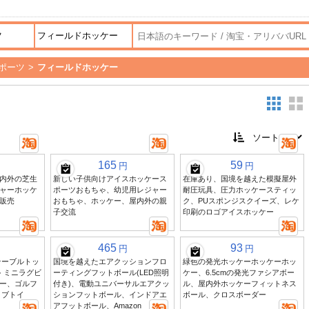
ポーツ
>
フィールドホッケー
165
59
円
円
内外の芝生
新しい子供向けアイスホッケース
在庫あり、国境を越えた模擬屋外
ャーホッケ
ポーツおもちゃ、幼児用レジャー
耐圧玩具、圧力ホッケースティッ
販売
おもちゃ、ホッケー、屋内外の親
ク、PUスポンジスクイーズ、レケ
子交流
印刷のロゴアイスホッケー
465
93
円
円
テーブルトッ
国境を越えたエアクッションフロ
緑色の発光ホッケーホッケーホッ
 ミニラグビ
ーティングフットボール(LED照明
ケー、6.5cmの発光ファシアボー
ー、ゴルフ
付き)、電動ユニバーサルエアクッ
ル、屋内外ホッケーフィットネス
ィブトイ
ションフットボール、インドアエ
ボール、クロスボーダー
アフットボール、Amazon