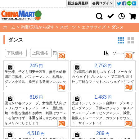
新規会員登録
会員ログイン
ホーム
>
淘宝/天猫から探す
>
スポーツ
>
エクササイズ
>
ダンス
ダンス
-
円
245
2,753
円
円
蛍光棒、子ども用安全装置、無毒の幼稚
【張李官小通 同じスタイル】ブーカ ダ
園用応援棒、パフォーマンス、粘着衣、
カ ウェイトブレスレット 第二世代 取り
ダンス小道具、発光する発光ブレスレッ
外し可能なフィットネス ウェイトリング
ト
616
1,483
円
円
柔らかい春フラフープ、女性用成人向け
完全インテリジェント自動ロープスキッ
スリムウエストフィットネス、脂肪燃
ピングマシン、子供向けフィットネスフ
焼、特別な腹部引き締め、刺激はウエス
ァンロープスキッピングマシン、減量、
トを傷つけず、体重を減らすためにお腹
複数人トレーニング、カウントカウン
をスリムにしましょう
ト、サイレントトイ
4,518
289
円
円