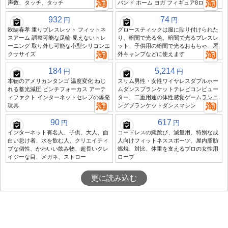
声数、タッチ、タッチ
バンド ホーム ヨガ フィギュア8ロープ
932
74
円
円
欧陽春孝 重りブレスレット フィットネ
グロースティックは服に貼り付けられた
スアーム 調整可能な足輪 見えないトレ
り、暗闇で光る色、暗闇で光るブレスレ
ーニング 取り外し可能な小型シリコンエ
ット、子供用の暗闇で光るおもちゃ、屋
クササイズ
外キャンプなどに使えます
184
5,214
円
円
本物のアメリカンタンゴ 温度変化 ねじ
スリム男性・女性ワイヤレスダブルホー
れる蓄光減圧 ピンチフォーカス アーテ
ムダンスブランケットテレビコンピュー
ィファクト インターネットセレブの爆発
ター、二重用途の体性感覚ゲームランニ
玩具
ングブランケットダンスマシン
90
617
円
円
インターネット有名人、子供、大人、面
コードレスの縄跳び、減量用、特別な成
白い怠け者、水を飲む人、クリエイティ
人向けフィットネススポーツ、屋内脂肪
ブな個性、かわいい飲み物、超長いクレ
燃焼、対比、体重を支えるプロの女性用
イジーな目、メガネ、ストロー
ロープ
更に読み込む