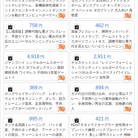
ワイヤレスダブルホームダンスブランケ
ヨガブリックス 女性向けフィットネス
ットテレビゲーム、多機能体性感覚フィ
ホーム ダンスブリック キッズダンシン
ットネスエンターテインメントダンスマ
グ スペシャル ヨガブリック 大人向け 高
シンを動かすコンピューターゲーム
密度
758
462
円
円
【工場直販】調整可能な重さブレスレッ
加重ブレスレット、脚用サンドバッグ、
ト、手首ゲイター、見えない重み付き手
リストストラップ、アームストラップ、
足のユニバーサルランニングトレーニン
スポーツフィットネス、調整可能な重力
グ
付き見えないリハビリトレーニング機器
4,918
2,911
円
円
ジャンプハイ シングルホームスポーツ
チェスナットココ『レイジーフォーミュ
フィットネス ダブルダンスマシン 脂肪
ラ』スランテッドショルダースウェット
燃焼毛布 ワイヤレス 子供向け音楽ゲー
シャツ/ホルターネックベスト/ワイドレ
ムトイ
ッグパンツスーツ 女性用
369
894
円
円
ロングウェイサンドバッグ、レギンス、
カメの父の日焼け止め、小さな雪山スプ
ウェイト付きランニング、ダンス、筋力
レー、子供用ベビーの紫外線船のライ
トレーニング器具、足首透明化、手首、
ン、全身四角い男女の宝旗、宝物夏の役
レッグスポーツのサンドバッグ
人
895
421
円
円
タッチ走高跳トレーニング、パット音
KDST 8 キャラクタープラー 女性用オー
楽、子供のタッチ高さ、アーティファク
プンバック練習 バックプルバックアーテ
トの宣伝、ティーンエイジャーの成長、
ィファクト 美しい背中ストレッチ 伸縮