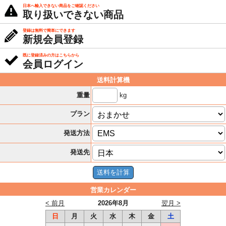
日本へ輸入できない商品をご確認ください
取り扱いできない商品
登録は無料で簡単にできます
新規会員登録
既に登録済みの方はこちらから
会員ログイン
送料計算機
kg
重量
プラン
発送方法
発送先
営業カレンダー
< 前月
2026年8月
翌月 >
日
月
火
水
木
金
土