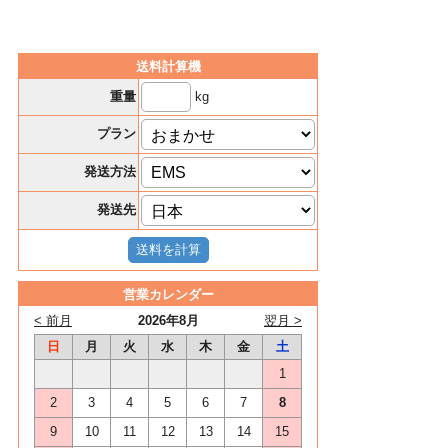
送料計算機
kg
重量
プラン
発送方法
発送先
営業カレンダー
< 前月
2026年8月
翌月 >
日
月
火
水
木
金
土
1
2
3
4
5
6
7
8
9
10
11
12
13
14
15