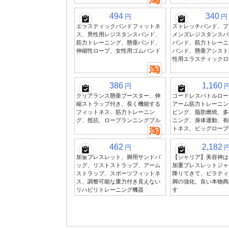
494
340
円
円
エラスティックバンドフィットネ
ストレッチバンド、フ
ス、男性用レジスタンスバンド、
メンズレジスタンスバ
筋力トレーニング、懸垂バンド、
バンド、筋力トレーニ
伸縮性ロープ、女性用ゴムバンド
バンド、懸垂アシスト
性用エラスティックロ
386
1,160
円
クリアランス懸垂ブースター、伸
コードレスバトルロー
縮ストラップ付き、長く機能する
アーム筋力トレーニン
フィットネス、筋力トレーニン
ピング、脂肪燃焼、多
グ、抵抗、ロープランニングプル
ニング、身体運動、有
トネス、ビッグロープ
462
2,182
円
加重ブレスレット、脚用サンドバ
【ジャリア】美容神は
ッグ、リストストラップ、アーム
加重ブレスレットジャ
ストラップ、スポーツフィットネ
降りてきて、ピラティ
ス、調整可能な重力付き見えない
脚の強化、良い本物商
リハビリトレーニング機器
す