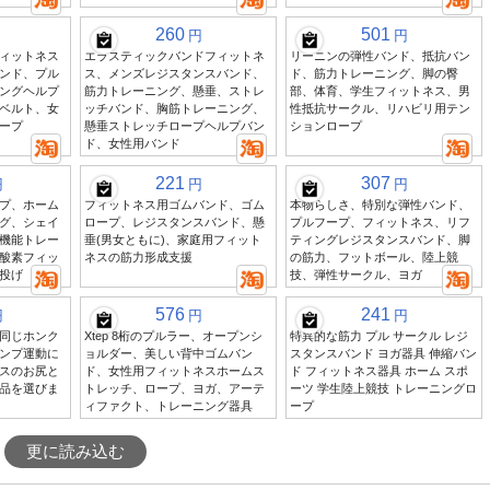
260
501
円
円
ィットネス
エラスティックバンドフィットネ
リーニンの弾性バンド、抵抗バン
ンド、プル
ス、メンズレジスタンスバンド、
ド、筋力トレーニング、脚の臀
ングヘルプ
筋力トレーニング、懸垂、ストレ
部、体育、学生フィットネス、男
ベルト、女
ッチバンド、胸筋トレーニング、
性抵抗サークル、リハビリ用テン
ープ
懸垂ストレッチロープヘルプバン
ションロープ
ド、女性用バンド
221
307
円
円
円
プ、ホーム
フィットネス用ゴムバンド、ゴム
本物らしさ、特別な弾性バンド、
グ、シェイ
ロープ、レジスタンスバンド、懸
プルフープ、フィットネス、リフ
機能トレー
垂(男女ともに)、家庭用フィット
ティングレジスタンスバンド、脚
酸素フィッ
ネスの筋力形成支援
の筋力、フットボール、陸上競
投げ
技、弾性サークル、ヨガ
576
241
円
円
円
同じホンク
Xtep 8桁のプルラー、オープンシ
特異的な筋力 プル サークル レジ
ンプ運動に
ョルダー、美しい背中ゴムバン
スタンスバンド ヨガ器具 伸縮バン
スのお尻と
ド、女性用フィットネスホームス
ド フィットネス器具 ホーム スポ
品を選びま
トレッチ、ロープ、ヨガ、アーテ
ーツ 学生陸上競技 トレーニングロ
ィファクト、トレーニング器具
ープ
更に読み込む