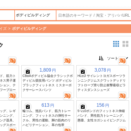
イズ
>
ボディビルディング
ク
1,809
3,078
円
円
ド、筋力ト
CBBAボディビル協会クラシックボ
HLED サイレントヨガスポーツラ
ネス男子運
ディビル競技用パンツ ボディビル
ンニングジムスクワットデッドリ
ション、テ
ブラックフィットネス ミスターボ
フトロープ滑り防止衝撃吸収ピラ
フープロー
クサーレースパンツ
ティスダンスシューズ
613
156
円
円
ッグ、レギ
輪ゴム、抵抗バンド、筋力トレー
5~210ポンドのフィットネス伸縮
ンニング、
ニング、フィットネスの弾性サー
バンド、男性筋力トレーニング、
ング器具、
クル、男性の運動、脚の筋肉のリ
懸垂、女性ヨガシェイピングジム
ッグスポー
ハビリテーション、革の包帯