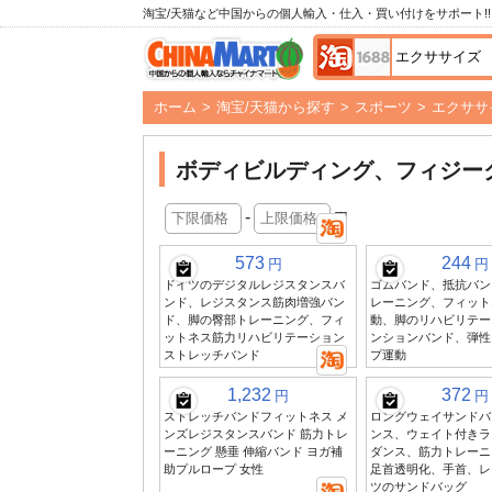
淘宝/天猫など中国からの個人輸入・仕入・買い付けをサポート!!
ホーム
>
淘宝/天猫から探す
>
スポーツ
>
エクササ
ボディビルディング、フィジー
-
円
573
244
円
円
ドイツのデジタルレジスタンスバ
ゴムバンド、抵抗バン
ンド、レジスタンス筋肉増強バン
レーニング、フィット
ド、脚の臀部トレーニング、フィ
動、脚のリハビリテー
ットネス筋力リハビリテーション
ンションバンド、弾性
ストレッチバンド
プ運動
1,232
372
円
円
ストレッチバンドフィットネス メ
ロングウェイサンドバ
ンズレジスタンスバンド 筋力トレ
ンス、ウェイト付きラ
ーニング 懸垂 伸縮バンド ヨガ補
ダンス、筋力トレーニ
助プルロープ 女性
足首透明化、手首、レ
ツのサンドバッグ