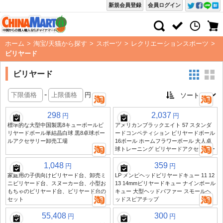
新規会員登録
会員ログイン
ホーム
>
淘宝/天猫から探す
>
スポーツ
>
レクリエーションスポーツ
>
ビリヤード
ビリヤード
-
円
298
2,037
円
円
標準的な大型中国製黒8キューボールビ
アメリカンブラックエイト 57 スタンダ
リヤードボール単結晶白球 黒8卓球ボー
ードコンペティション ビリヤードボール
ルアクセサリー卸売工場
16ボール ホームフラワーボール 大人卓
球トレーニング ビリヤードアクセサリー
1,048
359
円
円
家庭用の子供向けビリヤード台、卸売ミ
LP メンピヘッドビリヤードキュー 11 12
ニビリヤード台、スヌーカー台、小型お
13 14mmビリヤードキュー ナインボール
もちゃのビリヤード台、ビリヤード台の
キュー 大型ヘッドパファー スモールヘ
セット
ッドスピアチップ
55,408
300
円
円