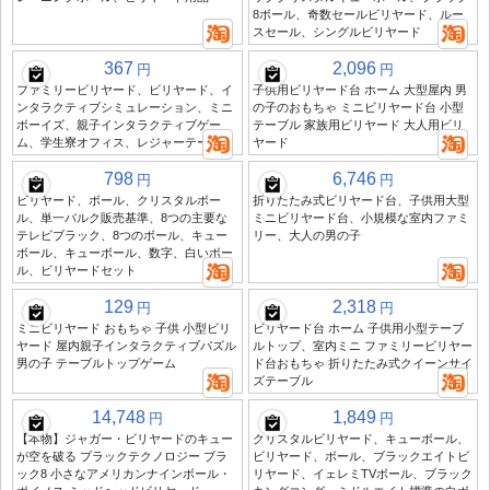
8ボール、奇数セールビリヤード、ルー
スセール、シングルビリヤード
367
2,096
円
円
ファミリービリヤード、ビリヤード、イ
子供用ビリヤード台 ホーム 大型屋内 男
ンタラクティブシミュレーション、ミニ
の子のおもちゃ ミニビリヤード台 小型
ボーイズ、親子インタラクティブゲー
テーブル 家族用ビリヤード 大人用ビリ
ム、学生寮オフィス、レジャーテーブル
ヤード
798
6,746
円
円
ビリヤード、ボール、クリスタルボー
折りたたみ式ビリヤード台、子供用大型
ル、単一バルク販売基準、8つの主要な
ミニビリヤード台、小規模な室内ファミ
テレビブラック、8つのボール、キュー
リー、大人の男の子
ボール、キューボール、数字、白いボー
ル、ビリヤードセット
129
2,318
円
円
ミニビリヤード おもちゃ 子供 小型ビリ
ビリヤード台 ホーム 子供用小型テーブ
ヤード 屋内親子インタラクティブパズル
ルトップ、室内ミニ ファミリービリヤー
男の子 テーブルトップゲーム
ド台おもちゃ 折りたたみ式クイーンサイ
ズテーブル
14,748
1,849
円
円
【本物】ジャガー・ビリヤードのキュー
クリスタルビリヤード、キューボール、
が空を破る ブラックテクノロジー ブラ
ビリヤード、ボール、ブラックエイトビ
ック8 小さなアメリカンナインボール・
リヤード、イェレミTVボール、ブラック