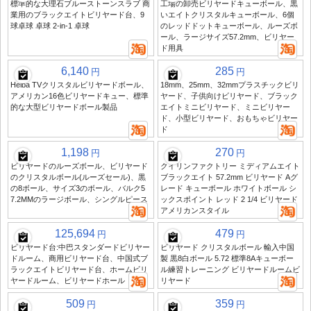
標準的な大理石ブルーストーンスラブ 商
工場の卸売ビリヤードキューボール、黒
業用のブラックエイトビリヤード台、9
いエイトクリスタルキューボール、6個
球卓球 卓球 2-in-1 卓球
のレッドドットキューボール、ルーズボ
ール、ラージサイズ57.2mm、ビリヤー
ド用具
6,140
285
円
円
Heiba TVクリスタルビリヤードボール、
18mm、25mm、32mmプラスチックビリ
アメリカン16色ビリヤードキュー、標準
ヤード、子供向けビリヤード、ブラック
的な大型ビリヤードボール製品
エイトミニビリヤード、ミニビリヤー
ド、小型ビリヤード、おもちゃビリヤー
ド
1,198
270
円
円
ビリヤードのルーズボール、ビリヤード
クイリンファクトリー ミディアムエイト
のクリスタルボール(ルーズセール)、黒
ブラックエイト 57.2mm ビリヤード Aグ
の8ボール、サイズ3のボール、バルク5
レード キューボール ホワイトボール シ
7.2MMのラージボール、シングルピース
ックスポイント レッド 2 1/4 ビリヤード
アメリカンスタイル
125,694
479
円
円
ビリヤード台:中巴スタンダードビリヤー
ビリヤード クリスタルボール 輸入中国
ドルーム、商用ビリヤード台、中国式ブ
製 黒8白ボール 5.72 標準8Aキューボー
ラックエイトビリヤード台、ホームビリ
ル練習トレーニング ビリヤードルームビ
ヤードルーム、ビリヤードホール
リヤード
509
359
円
円