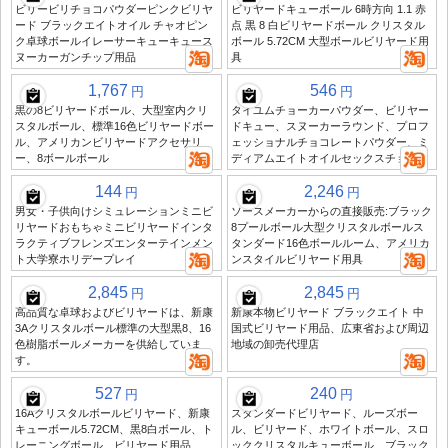
ビリービリチョコパウダーピンクビリヤ
ビリヤードキューボール 6時方向 1.1 赤
ード ブラックエイトオイル チャオピン
点 黒 8 白ビリヤードボール クリスタル
ク卓球ボールイレーサーキューキュース
ボール 5.72CM 大型ボールビリヤード用
ヌーカーガンチップ用品
具
1,767
546
円
円
黒の8ビリヤードボール、大型室内クリ
タイユムチョーカーパウダー、ビリヤー
スタルボール、標準16色ビリヤードボー
ドキュー、スヌーカーラウンド、プロフ
ル、アメリカンビリヤードアクセサリ
ェッショナルチョコレートパウダー、ミ
ー、8ボールボール
ディアムエイトオイルセックスチョック
144
2,246
円
円
男女・子供向けシミュレーションミニビ
ソースメーカーからの直接販売:ブラック
リヤードおもちゃミニビリヤードインタ
8プールボール大型クリスタルボールス
ラクティブフレンズエンターテインメン
タンダード16色ボールルーム、アメリカ
ト大学寮ホリデープレイ
ンスタイルビリヤード用具
2,845
2,845
円
円
高品質な卓球およびビリヤードは、新康
新康本物ビリヤード ブラックエイト 中
3Aクリスタルボール標準の大型黒8、16
国式ビリヤード用品、広東省および周辺
色樹脂ボールメーカーを供給していま
地域の卸売代理店
す。
527
240
円
円
16Aクリスタルボールビリヤード、新康
スタンダードビリヤード、ルーズボー
キューボール5.72CM、黒8白ボール、ト
ル、ビリヤード、ホワイトボール、スロ
レーニングボール、ビリヤード用品
ッククリスタルキューボール、ブラック