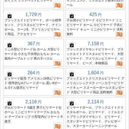
ポイノス ミッドヘッドビリヤード
キングコング、ミドルエイト標準の白ボ
ール
1,729
425
円
円
ブラックエイトビリヤード、ボール標準
子供用小ビリヤード 小ビリヤード ミニ
セット、クリスタルビリヤード、ナイン
ビリヤード ホーム 小ビリヤード 子供ビ
ボール、ラージ8、アメリカンビリヤー
リヤード キュー ミニ小ビリヤード 送料
ド用品、アクセサリー
無料
367
7,158
円
円
ミニ小型ビリヤード台 ホーム 大型ビリ
ブラックダイヤモンドビリヤード、ブラ
ヤード台 小さな子供用おもちゃ ホーム
ックエイトクリスタルビリヤード、大型
屋内テーブルトップ 男の子パズル
ビリヤード、アメリカンビリヤード、ビ
リヤード、ビーズ、本物製品
264
1,604
円
円
ビリヤード販売 アメリカン16色ビリヤー
ブラックエイトクリスタルビリヤード ア
ド 標準的なAグレードボール 黒い8ボー
メリカンシックスティーンカラービリヤ
ル 0ドル販売ビリヤード
ードキュー スヌーカーボールスタンダー
ド 大型ビリヤード用品 送料無料
2,116
2,114
円
円
子供ビリヤード 6歳児 男子ビリヤード台
ビリヤードボール、ブラックエイトクリ
ホーム ミニビリヤードテーブル おもち
スタルボール、ビリヤード、ミドルエイ
ゃ テーブルトップ 小型室内ビリヤード 8
トブラックダイヤモンド、ビリヤード、
歳児
スタンダードビリヤード、テレビボー
ル、スヌーカートレーニングボール