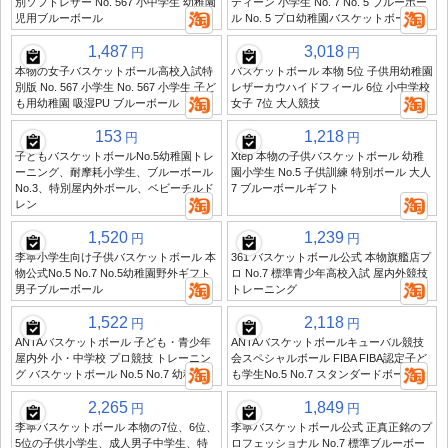
別ソフトレザー No. 567 小中学生 幼稚園
ティーン 小学生 No. 7 No. 5 ブルーボー
児用ブルーボール
ル No. 5 プロ幼稚園バスケットボール
1,487
3,018
円
円
本物の女子バスケットボール高校入試特
バスケットボール 本物 5位 子供用幼稚園
別版 No. 567 小学生 No. 567 小学生 子ど
レザーカウハイドフィール 6位 小中学校
も用幼稚園 吸湿PU ブルーボール
女子 7位 大人競技
153
1,218
円
円
子どもバスケットボールNo.5幼稚園トレ
Xtep 本物の子供バスケットボール 幼稚
ーニング、耐摩耗小学生、ブルーボール
園小学生 No.5 子供訓練 特別ボール 大人
No.3、特別屋内外ボール、ベビーチルド
7 ブルーボールギフト
レン
1,520
1,239
円
円
李寧小学生向け子供バスケットボール 本
361 バスケットボール公式 本物旗艦店プ
物公式No.5 No.7 No.5幼稚園野外ギフト
ロ No.7 標準青少年高校入試 屋内外競技
男子ブルーボール
トレーニング
1,522
2,118
円
円
ANTAバスケットボール 子ども・青少年
ANTAバスケットボールキューバル競技
屋内外 小・中学校 プロ競技 トレーニン
会スペシャルボール FIBA FIBA認定子ど
グ バスケットボール No.5 No.7 幼稚園
も学生No.5 No.7 スタンダードボール
2,265
1,849
円
円
李寧バスケットボール 本物の7位、6位、
李寧バスケットボール公式 正真正銘のプ
5位の子供小学生、成人男子中学生、特
ロフェッショナル No.7 標準ブルーボー