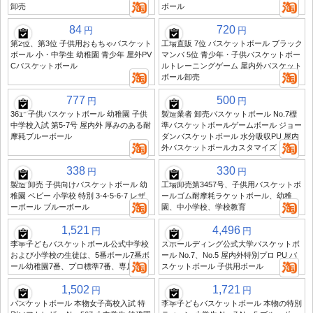
卸売
ボール
84
720
円
円
第2位、第3位 子供用おもちゃバスケット
工場直販 7位 バスケットボール ブラック
ボール 小・中学生 幼稚園 青少年 屋外PV
マンバ 5位 青少年・子供バスケットボー
Cバスケットボール
ルトレーニングゲーム 屋内外バスケット
ボール卸売
777
500
円
円
361° 子供バスケットボール 幼稚園 子供
製造業者 卸売バスケットボール No.7標
中学校入試 第5-7号 屋内外 厚みのある耐
準バスケットボールゲームボール ジョー
摩耗ブルーボール
ダンバスケットボール 水分吸収PU 屋内
外バスケットボールカスタマイズ
338
330
円
円
製造 卸売 子供向けバスケットボール 幼
工場卸売第3457号、子供用バスケットボ
稚園 ベビー 小学校 特別 3-4-5-6-7 レザ
ールゴム耐摩耗ラケットボール、幼稚
ーボール ブルーボール
園、中小学校、学校教育
1,521
4,496
円
円
李寧子どもバスケットボール公式中学校
スポールディング公式大学バスケットボ
および小学校の生徒は、5番ボール7番ボ
ール No.7、No.5 屋内外特別プロ PU バ
ール幼稚園7番、プロ標準7番、専属
スケットボール 子供用ボール
1,502
1,721
円
円
バスケットボール 本物女子高校入試 特
李寧子どもバスケットボール 本物の特別