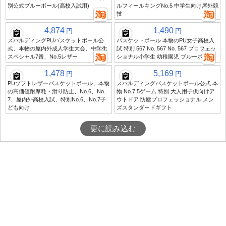
別公式ブルーボール(高校入試用)
ルフィールキングNo.5 中学生向け屋外競
技
4,874
1,490
円
円
スパルディングPUバスケットボール公
バスケットボール 本物のPU女子高校入
式、本物の屋内外成人学生大会、中学生
試 特別 567 No. 567 No. 567 プロフェッ
スペシャル7番、No.5レザー
ショナル小学生 幼稚園児 ブルーボール
1,478
5,169
円
円
PUソフトレザーバスケットボール、本物
スパルディングバスケットボール公式 本
の高価値耐摩耗・滑り防止、No.6、No.
物 No.7 5ゲーム 特別 大人用子供向けア
7、屋内外高校入試、特別No.6、No.7子
ウトドア 防塵プロフェッショナル メン
ども向け
ズスタンダードギフト
更に読み込む