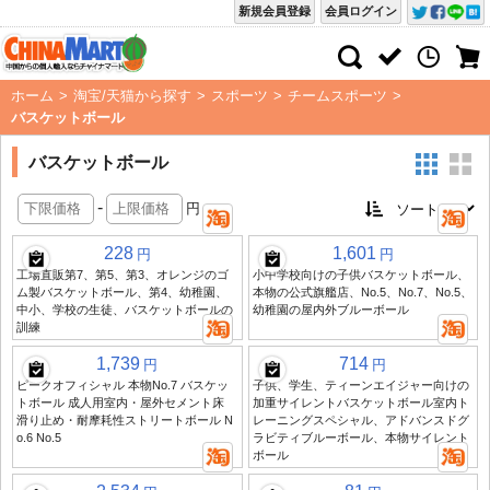
新規会員登録
会員ログイン
ホーム
>
淘宝/天猫から探す
>
スポーツ
>
チームスポーツ
>
バスケットボール
バスケットボール
-
円
228
1,601
円
円
工場直販第7、第5、第3、オレンジのゴ
小中学校向けの子供バスケットボール、
ム製バスケットボール、第4、幼稚園、
本物の公式旗艦店、No.5、No.7、No.5、
中小、学校の生徒、バスケットボールの
幼稚園の屋内外ブルーボール
訓練
1,739
714
円
円
ピークオフィシャル 本物No.7 バスケッ
子供、学生、ティーンエイジャー向けの
トボール 成人用室内・屋外セメント床
加重サイレントバスケットボール室内ト
滑り止め・耐摩耗性ストリートボール N
レーニングスペシャル、アドバンスドグ
o.6 No.5
ラビティブルーボール、本物サイレント
ボール