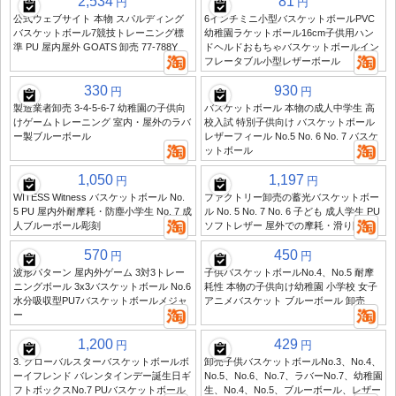
2,534
81
円
円
公式ウェブサイト 本物 スパルディング
6インチミニ小型バスケットボールPVC
バスケットボール7競技トレーニング標
幼稚園ラケットボール16cm子供用ハン
準 PU 屋内屋外 GOATS 卸売 77-788Y
ドヘルドおもちゃバスケットボールイン
フレータブル小型レザーボール
330
930
円
円
製造業者卸売 3-4-5-6-7 幼稚園の子供向
バスケットボール 本物の成人中学生 高
けゲームトレーニング 室内・屋外のラバ
校入試 特別子供向け バスケットボール
ー製ブルーボール
レザーフィール No.5 No. 6 No. 7 バスケ
ットボール
1,050
1,197
円
円
WITESS Witness バスケットボール No.
ファクトリー卸売の蓄光バスケットボー
5 PU 屋内外耐摩耗・防塵小学生 No. 7 成
ル No. 5 No. 7 No. 6 子ども 成人学生 PU
人ブルーボール彫刻
ソフトレザー 屋外での摩耗・滑り防止
570
450
円
円
波形パターン 屋内外ゲーム 3対3トレー
子供バスケットボールNo.4、No.5 耐摩
ニングボール 3x3バスケットボール No.6
耗性 本物の子供向け幼稚園 小学校 女子
水分吸収型PU7バスケットボールメジャ
アニメバスケット ブルーボール 卸売
ー
1,200
429
円
円
3. グローバルスターバスケットボールボ
卸売子供バスケットボールNo.3、No.4、
ーイフレンド バレンタインデー誕生日ギ
No.5、No.6、No.7、ラバーNo.7、幼稚園
フトボックスNo.7 PUバスケットボール
生、No.4、No.5、ブルーボール、レザー